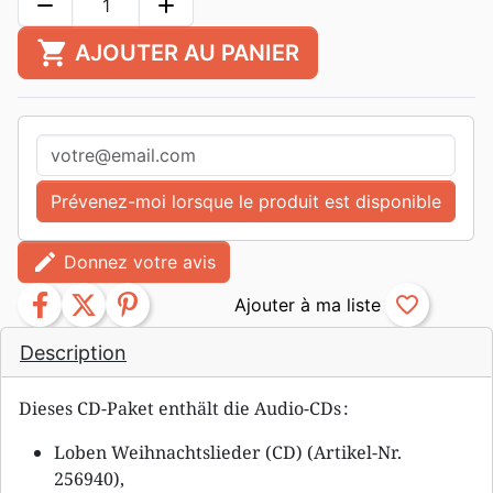
remove
add
shopping_cart
AJOUTER AU PANIER
Prévenez-moi lorsque le produit est disponible
edit
Donnez votre avis
facebook
twitter
pinterest
favorite_border
Description
Dieses CD-Paket enthält die Audio-CDs :
Loben Weihnachtslieder (CD) (Artikel-Nr.
256940),