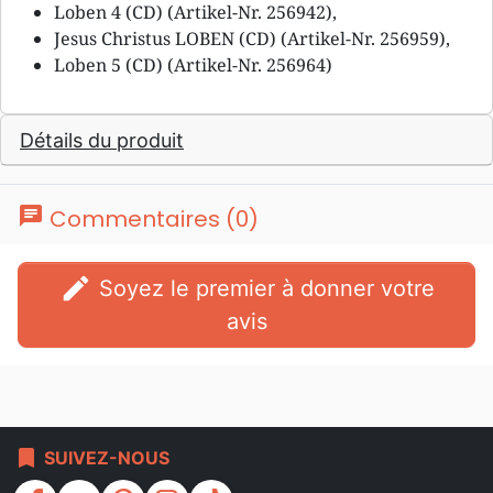
Loben 4 (CD) (Artikel-Nr. 256942),
Jesus Christus LOBEN (CD) (Artikel-Nr. 256959),
Loben 5 (CD) (Artikel-Nr. 256964)
Détails du produit
chat
Commentaires (0)
edit
Soyez le premier à donner votre
avis
bookmark
SUIVEZ-NOUS