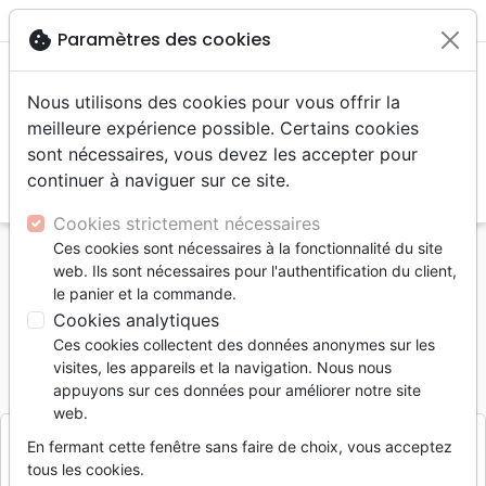
menu
shopping_cart
account_circle
cookie
Paramètres des cookies
Nous utilisons des cookies pour vous offrir la
meilleure expérience possible. Certains cookies
sont nécessaires, vous devez les accepter pour
continuer à naviguer sur ce site.
search
Reche
Cookies strictement nécessaires
Ces cookies sont nécessaires à la fonctionnalité du site
Accueil
Musique
Compilations
web. Ils sont nécessaires pour l'authentification du client,
Paket „Loben-CDs“
le panier et la commande.
Cookies analytiques
Paket „Loben-CDs“
Ces cookies collectent des données anonymes sur les
Référence
CLV256090
EAN
9783866990906
visites, les appareils et la navigation. Nous nous
CLV
appuyons sur ces données pour améliorer notre site
Editeur
web.
En fermant cette fenêtre sans faire de choix, vous acceptez
tous les cookies.