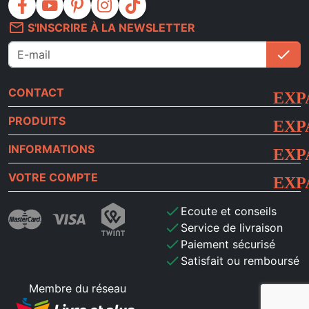
facebook
youtube
pinterest
instagram
tiktok
mail_outline
S'INSCRIRE À LA NEWSLETTER
check
S'i
CONTACT
PRODUITS
INFORMATIONS
VOTRE COMPTE
check
Ecoute et conseils
check
Service de livraison
check
Paiement sécurisé
check
Satisfait ou remboursé
Membre du réseau