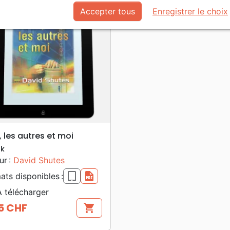
favorite_border
Accepter tous
Enregistrer le choix
search
APERÇU RAPIDE
, les autres et moi
k
ur :
David Shutes
epub
pdf
ats disponibles :
 télécharger
5 CHF
shopping_cart