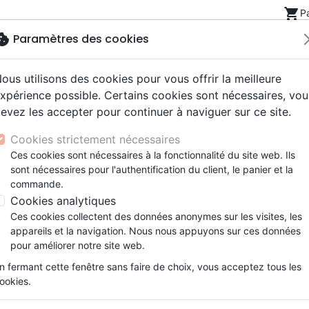
shopping_cart
P
okie
Paramètres des cookies
ous utilisons des cookies pour vous offrir la meilleure
Nouveautés
Bibles
Livres
eBooks
Jeunesse
xpérience possible. Certains cookies sont nécessaires, vou
evez les accepter pour continuer à naviguer sur ce site.
eaux Testaments
ine
lité
 ans
lations
ns animés
s
Etude biblique
Bandes dessinées
Découverte de la foi
Adolescents, jeunes
Rap, Hip-hop
Films, fiction
Jeux
Cookies strictement nécessaires
ons
cation
e
2 ans
ry, Latino, Folk
gnement, conférences
elisation
Segond 21
Famille, couple
Méditations
Bibles jeunesse
Instrumental
Documentaires, reportage
Accessoires de Bible
Ces cookies sont nécessaires à la fonctionnalité du site web. Ils
iles
e
esse
ro
iels
Segond
Souffrance, Relation d'aide
Souffrance, Relation d'aide
Louange, Adoration
Papeterie
sont nécessaires pour l'authentification du client, le panier et la
ychologie
k
elisation
ue
esse
NEG
Santé
Psychologie
Hardrock, Métal
commande.
cations
ts
le, Couple
l, Soul
Darby
Ethique, société, politique
Apologétique
Pop, Rock
Cookies analytiques
ation
Événements actuels
Ces cookies collectent des données anonymes sur les visites, les
Psychologie
appareils et la navigation. Nous nous appuyons sur ces données
pour améliorer notre site web.
ar :
Par page :
n fermant cette fenêtre sans faire de choix, vous acceptez tous les
ookies.