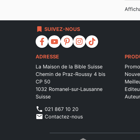
Affich
bookmark
SUIVEZ-NOUS
facebook
youtube
pinterest
instagram
tiktok
ADRESSE
PROD
La Maison de la Bible Suisse
Promo
Chemin de Praz-Roussy 4 bis
Nouve
CP 50
Meille
1032 Romanel-sur-Lausanne
Editeu
Suisse
Auteu
phone
021 867 10 20
mail
Contactez-nous