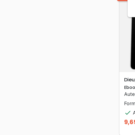
Dieu
Eboo
Aute
Form
check
A
9,6
Prix