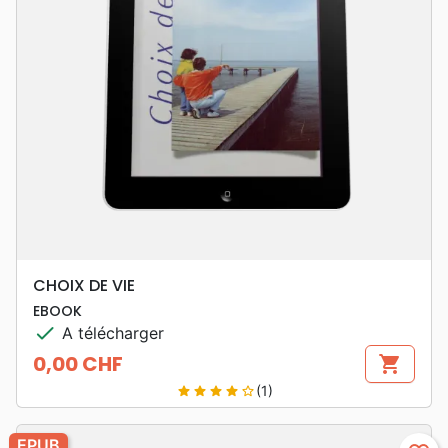
CHOIX DE VIE
EBOOK
check
A télécharger
0,00 CHF
shopping_cart
Prix
(1)
star
star
star
star
star_border
EPUB