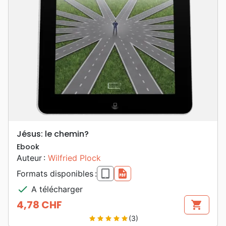
Jésus: le chemin?
Ebook
Auteur :
Wilfried Plock
epub
pdf
Formats disponibles :
check
A télécharger
4,78 CHF
shopping_cart
Prix
(3)
star
star
star
star
star