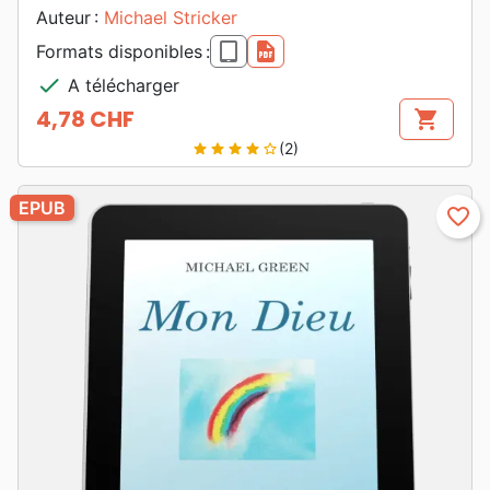
Auteur :
Michael Stricker
epub
pdf
Formats disponibles :
check
A télécharger
4,78 CHF
shopping_cart
Prix
(2)
star
star
star
star
star_border
EPUB
favorite_border