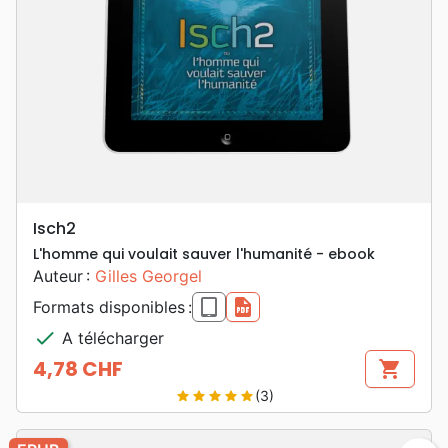
Isch2
L'homme qui voulait sauver l'humanité - ebook
Auteur :
Gilles Georgel
epub
pdf
Formats disponibles :
check
A télécharger
4,78 CHF
shopping_cart
Prix
(3)
star
star
star
star
star