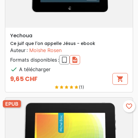
Yechoua
Ce juif que l'on appelle Jésus - ebook
Auteur :
Moishe Rosen
epub
pdf
Formats disponibles :
check
A télécharger
9,65 CHF
shopping_cart
Prix
(1)
star
star
star
star
star
EPUB
favorite_border