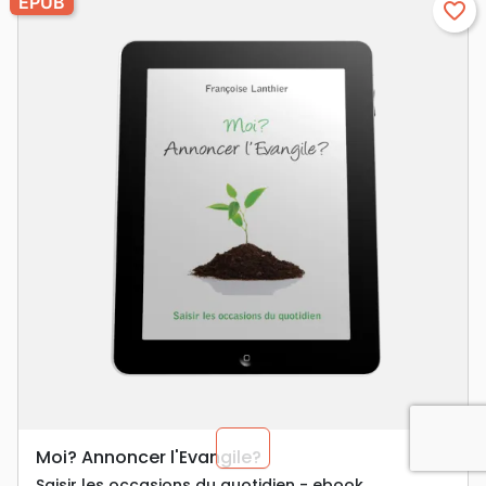
EPUB
favorite_border
chevron_u
Moi? Annoncer l'Evangile?
Saisir les occasions du quotidien - ebook