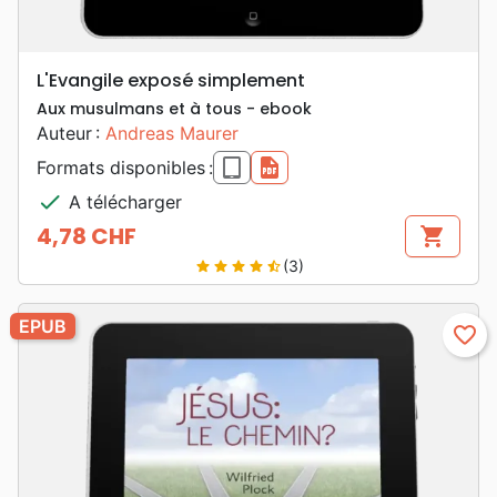
L'Evangile exposé simplement
Aux musulmans et à tous - ebook
Auteur :
Andreas Maurer
epub
pdf
Formats disponibles :
check
A télécharger
4,78 CHF
shopping_cart
Prix
(3)
star
star
star
star
star_half
EPUB
favorite_border