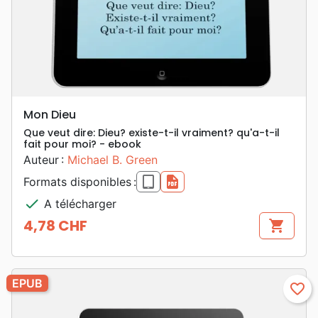
Mon Dieu
Que veut dire: Dieu? existe-t-il vraiment? qu'a-t-il
fait pour moi? - ebook
Auteur :
Michael B. Green
epub
pdf
Formats disponibles :
check
A télécharger
4,78 CHF
shopping_cart
Prix
EPUB
favorite_border