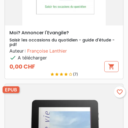
Moi? Annoncer l'Evangile?
Saisir les occasions du quotidien - guide d'étude -
pdf
Auteur :
Françoise Lanthier
check
A télécharger
0,00 CHF
shopping_cart
Prix
(7)
star
star
star
star
star_border
EPUB
favorite_border