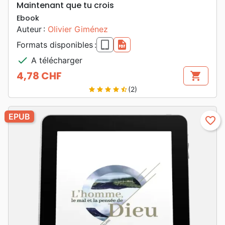
Maintenant que tu crois
Ebook
Auteur :
Olivier Giménez
epub
pdf
Formats disponibles :
check
A télécharger
4,78 CHF
shopping_cart
Prix
(2)
star
star
star
star
star_half
EPUB
favorite_border