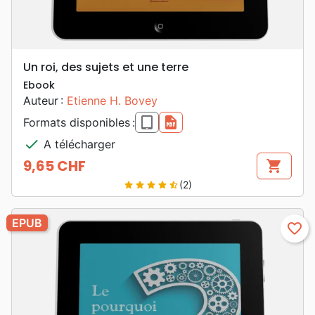
Un roi, des sujets et une terre
Ebook
Auteur :
Etienne H. Bovey
epub
pdf
Formats disponibles :
check
A télécharger
9,65 CHF
shopping_cart
Prix
(2)
star
star
star
star
star_half
EPUB
favorite_border