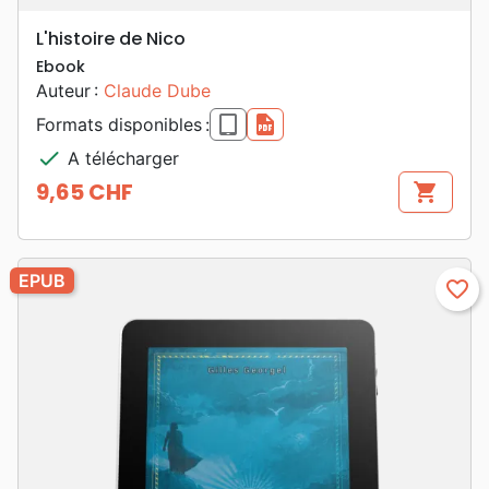
L'histoire de Nico
Ebook
Auteur :
Claude Dube
epub
pdf
Formats disponibles :
check
A télécharger
9,65 CHF
shopping_cart
Prix
EPUB
favorite_border