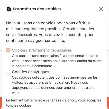
menu
shopping_cart
account_circle
cookie
Paramètres des cookies
Nous utilisons des cookies pour vous offrir la
meilleure expérience possible. Certains cookies
sont nécessaires, vous devez les accepter pour
continuer à naviguer sur ce site.
search
Reche
Cookies strictement nécessaires
Ces cookies sont nécessaires à la fonctionnalité du site
Accueil
eBooks
Découverte de la foi
web. Ils sont nécessaires pour l'authentification du client,
le panier et la commande.
Découverte de la foi
Cookies analytiques
36
produits
Ces cookies collectent des données anonymes sur les
visites, les appareils et la navigation. Nous nous
appuyons sur ces données pour améliorer notre site
tune
Filtrer
web.
En fermant cette fenêtre sans faire de choix, vous acceptez
Livres
Evangelisation
Conseil
tous les cookies.
d'évangélisation
d'évangélisation