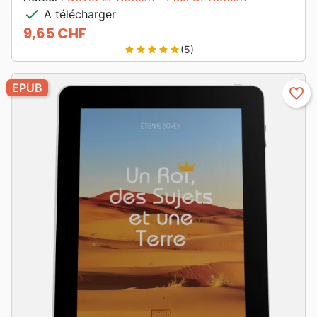
check
A télécharger
9,65 CHF
Prix
(5)
star
star
star
star
star
EPUB
favorite_border