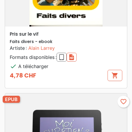
Pris sur le vif
Faits divers - ebook
Artiste :
Alain Larrey
epub
pdf
Formats disponibles :
check
A télécharger
4,78 CHF
shopping_cart
Prix
EPUB
favorite_border