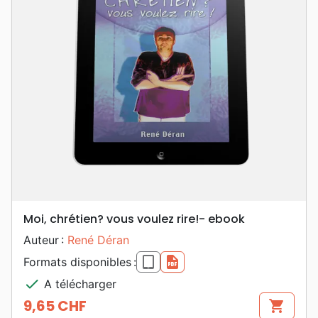
Moi, chrétien? vous voulez rire!- ebook
Auteur :
René Déran
epub
pdf
Formats disponibles :
check
A télécharger
9,65 CHF
shopping_cart
Prix