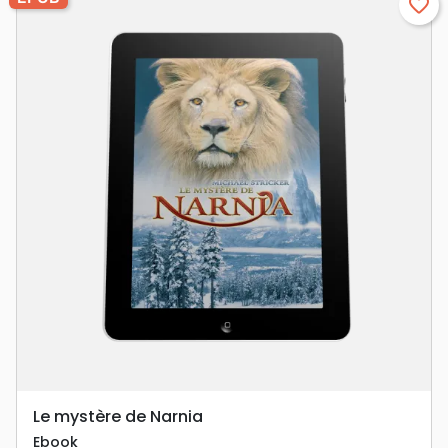
favorite_border
Le mystère de Narnia
Ebook