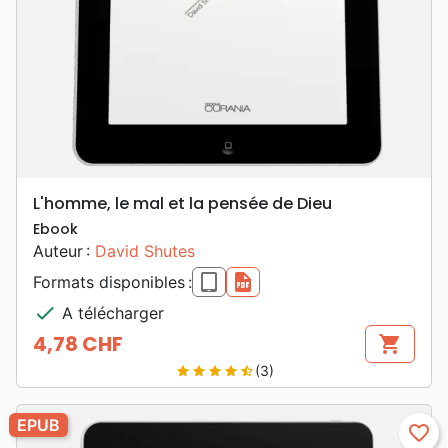
L'homme, le mal et la pensée de Dieu
Ebook
Auteur :
David Shutes
epub
pdf
Formats disponibles :
check
A télécharger
4,78 CHF
shopping_cart
Prix
(3)
star
star
star
star
star_half
EPUB
favorite_border