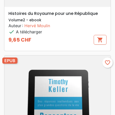
Histoires du Royaume pour une République
Volume2 - ebook
Auteur :
Hervé Moulin
check
A télécharger
9,65 CHF
shopping_cart
Prix
EPUB
favorite_border