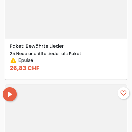
Paket: Bewährte Lieder
25 Neue und Alte Lieder als Paket
warning
Epuisé
26,83 CHF
Prix
play_arrow
favorite_border