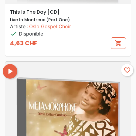
This Is The Day [CD]
Live In Montreux (Part One)
Artiste :
Oslo Gospel Choir
check
Disponible
4,63 CHF
shopping_cart
Prix
play_arrow
favorite_border