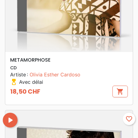
METAMORPHOSE
CD
Artiste :
Olivia Esther Cardoso
hourglass_top
Avec délai
18,50 CHF
shopping_cart
Prix
play_arrow
favorite_border