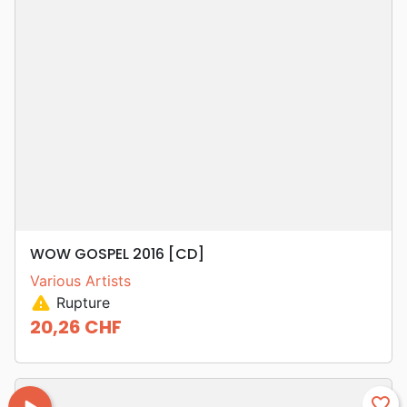
WOW GOSPEL 2016 [CD]
Various Artists
warning
Rupture
20,26 CHF
Prix
favorite_border