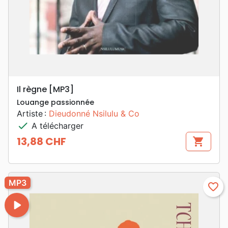
Il règne [MP3]
Louange passionnée
Artiste :
Dieudonné Nsilulu & Co
check
A télécharger
13,88 CHF
shopping_cart
Prix
MP3
favorite_border
play_arrow