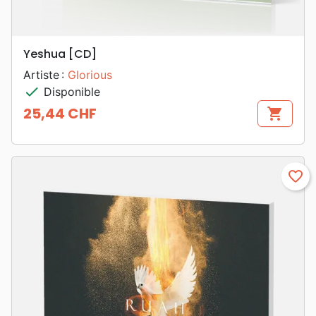
Yeshua [CD]
Artiste :
Glorious
check
Disponible
25,44 CHF
shopping_cart
Prix
favorite_border