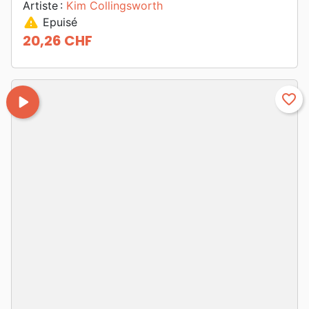
Artiste :
Kim Collingsworth
warning
Epuisé
20,26 CHF
Prix
play_arrow
favorite_border