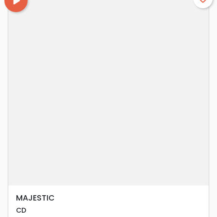
play_arrow
MAJESTIC
CD