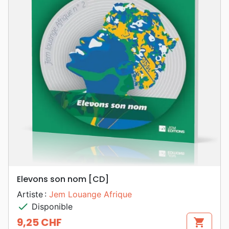
Elevons son nom [CD]
Artiste :
Jem Louange Afrique
check
Disponible
9,25 CHF
shopping_cart
Prix