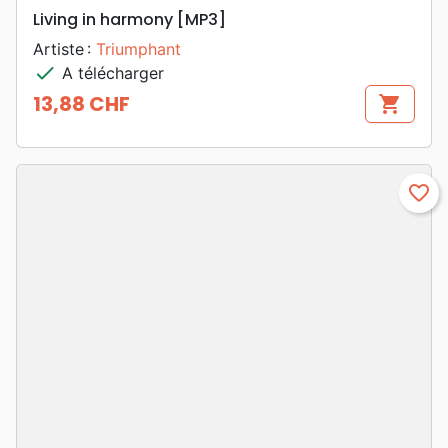
Living in harmony [MP3]
Artiste :
Triumphant
check
A télécharger
13,88 CHF
shopping_cart
Prix
favorite_border