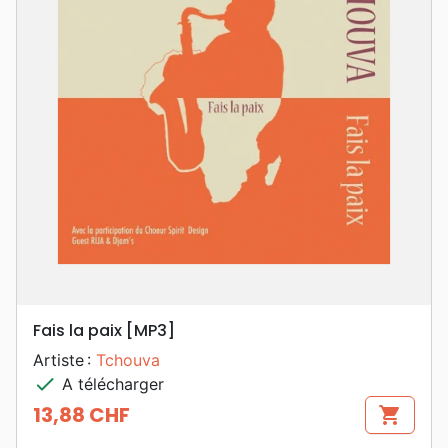
Fais la paix [MP3]
Artiste :
Tchouva
check
A télécharger
13,88 CHF
shopping_cart
Prix