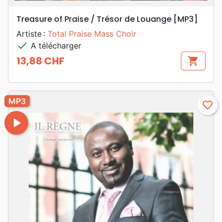
Treasure of Praise / Trésor de Louange [MP3]
Artiste :
Total Praise Mass Choir
check
A télécharger
13,88 CHF
shopping_cart
Prix
MP3
favorite_border
play_arrow