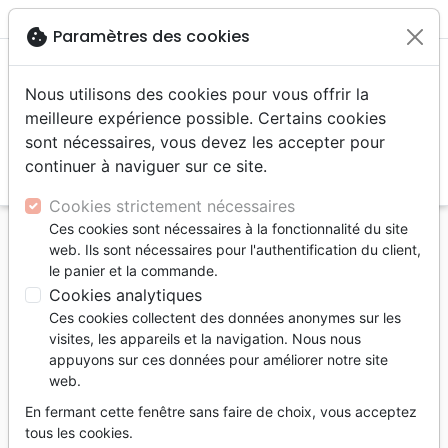
menu
shopping_cart
account_circle
cookie
Paramètres des cookies
Nous utilisons des cookies pour vous offrir la
meilleure expérience possible. Certains cookies
sont nécessaires, vous devez les accepter pour
continuer à naviguer sur ce site.
search
Reche
Cookies strictement nécessaires
Ces cookies sont nécessaires à la fonctionnalité du site
Accueil
Musique
Gospel, Soul
web. Ils sont nécessaires pour l'authentification du client,
le panier et la commande.
Gospel, Soul
Cookies analytiques
14
produits
Ces cookies collectent des données anonymes sur les
visites, les appareils et la navigation. Nous nous
appuyons sur ces données pour améliorer notre site
tune
Filtrer
web.
En fermant cette fenêtre sans faire de choix, vous acceptez
MP3
tous les cookies.