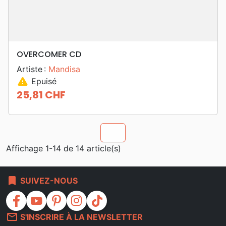
OVERCOMER CD
Artiste :
Mandisa
warning
Epuisé
25,81 CHF
Prix
chevron_u
Affichage 1-14 de 14 article(s)
bookmark
SUIVEZ-NOUS
facebook
youtube
pinterest
instagram
tiktok
mail_outline
S'INSCRIRE À LA NEWSLETTER