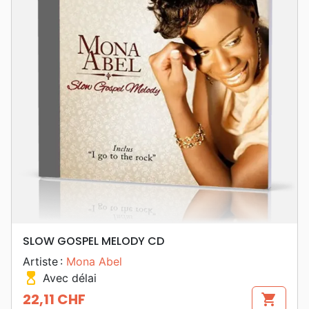
SLOW GOSPEL MELODY CD
Artiste :
Mona Abel
hourglass_top
Avec délai
22,11 CHF
shopping_cart
Prix