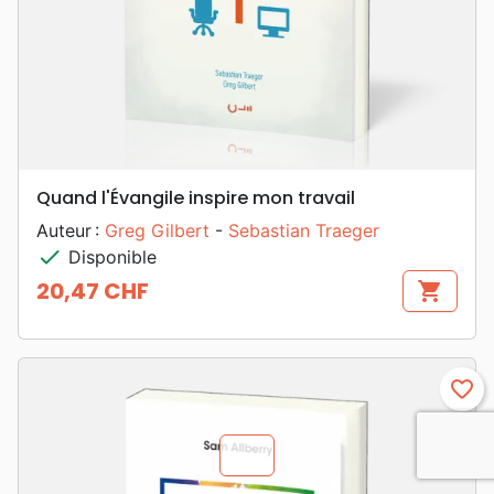
Quand l'Évangile inspire mon travail
Auteur :
Greg Gilbert
-
Sebastian Traeger
check
Disponible
20,47 CHF
shopping_cart
Prix
favorite_border
chevron_u