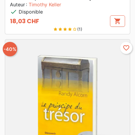
Auteur :
Timothy Keller
check
Disponible
18,03 CHF
shopping_cart
Prix
(1)
star
star
star
star
star_border
favorite_border
-40%