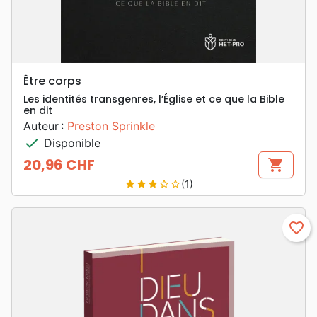
Être corps
Les identités transgenres, l’Église et ce que la Bible
en dit
Auteur :
Preston Sprinkle
check
Disponible
20,96 CHF
shopping_cart
Prix
(1)
star
star
star
star_border
star_border
favorite_border