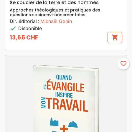
Se soucier de la terre et des hommes
Approches théologiques et pratiques des
questions socioenvironnementales
Dir. éditorial :
Michaël Gonin
check
Disponible
13,65 CHF
shopping_cart
Prix
favorite_border