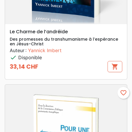
Le Charme de l’andréide
Des promesses du transhumanisme à l’espérance
en Jésus-Christ
Auteur :
Yannick Imbert
check
Disponible
33,14 CHF
shopping_cart
Prix
favorite_border