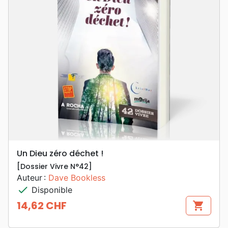
Un Dieu zéro déchet !
[Dossier Vivre N°42]
Auteur :
Dave Bookless
check
Disponible
14,62 CHF
shopping_cart
Prix