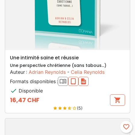
Une intimité saine et réussie
Une perspective chrétienne (sans tabous…)
Auteur :
Adrian Reynolds
-
Celia Reynolds
book_open
epub
pdf
Formats disponibles :
check
Disponible
16,47 CHF
shopping_cart
Prix
(5)
star
star
star
star_half
star_border
favorite_border