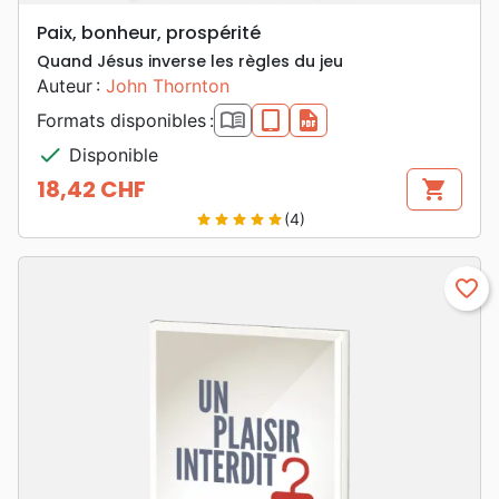
Paix, bonheur, prospérité
Quand Jésus inverse les règles du jeu
Auteur :
John Thornton
book_open
epub
pdf
Formats disponibles :
check
Disponible
18,42 CHF
shopping_cart
Prix
(4)
star
star
star
star
star
favorite_border