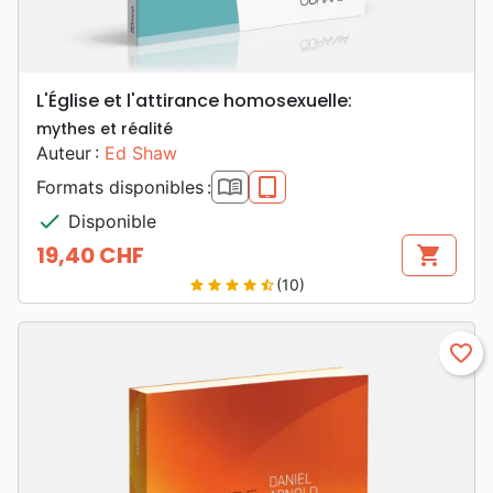
L'Église et l'attirance homosexuelle:
mythes et réalité
Auteur :
Ed Shaw
book_open
epub
Formats disponibles :
check
Disponible
19,40 CHF
shopping_cart
Prix
(10)
star
star
star
star
star_half
favorite_border