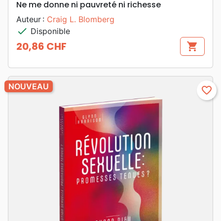
Ne me donne ni pauvreté ni richesse
Auteur :
Craig L. Blomberg
check
Disponible
20,86 CHF
shopping_cart
Prix
NOUVEAU
favorite_border