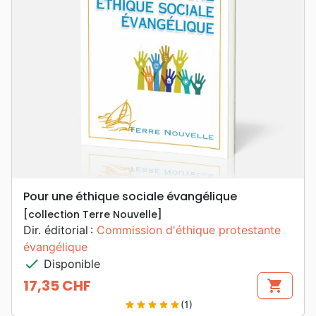
Pour une éthique sociale évangélique
[collection Terre Nouvelle]
Dir. éditorial :
Commission d'éthique protestante
évangélique
check
Disponible
17,35 CHF
shopping_cart
Prix
(1)
star
star
star
star
star