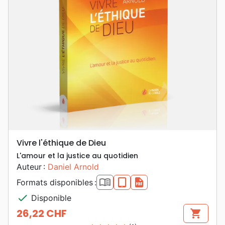
Vivre l'éthique de Dieu
L'amour et la justice au quotidien
Auteur :
Daniel Arnold
book_open
epub
pdf
Formats disponibles :
check
Disponible
26,22 CHF
shopping_cart
Prix