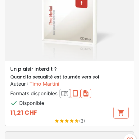
Un plaisir interdit ?
Quand la sexualité est tournée vers soi
Auteur :
Timo Martini
book_open
epub
pdf
Formats disponibles :
check
Disponible
11,21 CHF
shopping_cart
Prix
(3)
star
star
star
star
star_half