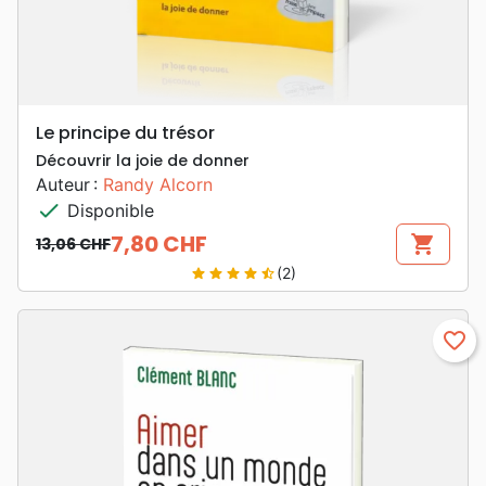
Le principe du trésor
Découvrir la joie de donner
Auteur :
Randy Alcorn
check
Disponible
7,80 CHF
shopping_cart
13,06 CHF
Prix de base
Prix
(2)
star
star
star
star
star_half
favorite_border