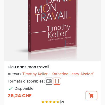
Dieu dans mon travail
Auteur :
Timothy Keller
-
Katherine Leary Alsdorf
book_open
epub
Formats disponibles :
check
Disponible
25,24 CHF
shopping_cart
Prix
(2)
star
star
star
star
star_half