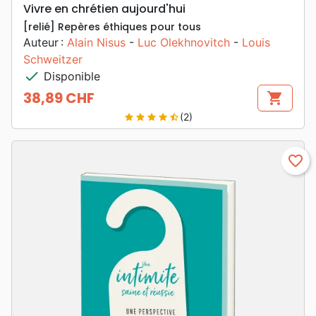
Vivre en chrétien aujourd'hui
[relié] Repères éthiques pour tous
Auteur :
Alain Nisus
-
Luc Olekhnovitch
-
Louis
Schweitzer
check
Disponible
38,89 CHF
shopping_cart
Prix
(2)
star
star
star
star
star_half
favorite_border