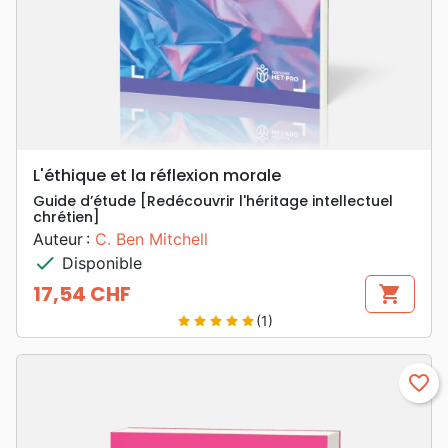
L'éthique et la réflexion morale
Guide d’étude [Redécouvrir l'héritage intellectuel
chrétien]
Auteur :
C. Ben Mitchell
check
Disponible
17,54 CHF
shopping_cart
Prix
(1)
star
star
star
star
star
favorite_border