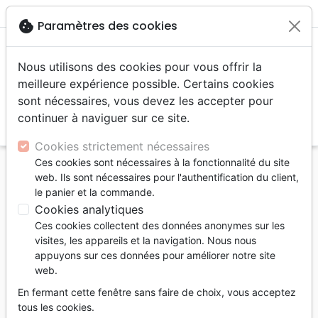
menu
shopping_cart
account_circle
cookie
Paramètres des cookies
Nous utilisons des cookies pour vous offrir la
meilleure expérience possible. Certains cookies
sont nécessaires, vous devez les accepter pour
continuer à naviguer sur ce site.
search
Reche
Cookies strictement nécessaires
Ces cookies sont nécessaires à la fonctionnalité du site
Accueil
Livres
Ethique, société, politique
web. Ils sont nécessaires pour l'authentification du client,
le panier et la commande.
Ethique, société, politique
Cookies analytiques
233
produits
Ces cookies collectent des données anonymes sur les
visites, les appareils et la navigation. Nous nous
appuyons sur ces données pour améliorer notre site
tune
Filtrer
web.
En fermant cette fenêtre sans faire de choix, vous acceptez
Sexualité
Argent, Biens
Éthique
tous les cookies.
materiels