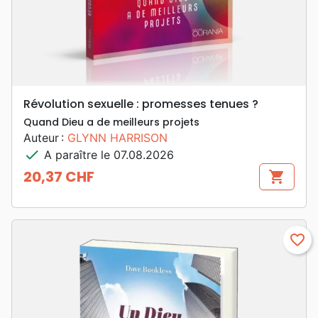
Révolution sexuelle : promesses tenues ?
Quand Dieu a de meilleurs projets
Auteur :
GLYNN HARRISON
check
A paraître le 07.08.2026
20,37 CHF
shopping_cart
Prix
favorite_border