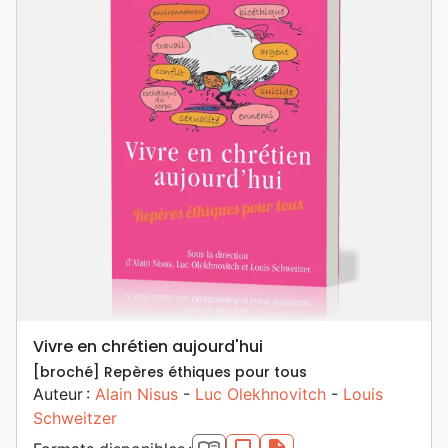
Vivre en chrétien aujourd'hui
[broché] Repères éthiques pour tous
Auteur :
Alain Nisus
-
Luc Olekhnovitch
-
Louis
Schweitzer