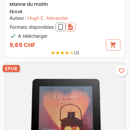
Manne du matin
Ebook
Auteur :
Hugh E. Alexander
epub
pdf
Formats disponibles :
check
A télécharger
9,65 CHF
shopping_cart
Prix
(2)
star
star
star
star
star_border
EPUB
favorite_border