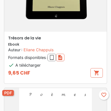
Trésors de la vie
Ebook
Auteur :
Eliane Chappuis
epub
pdf
Formats disponibles :
check
A télécharger
9,65 CHF
shopping_cart
Prix
PDF
favorite_border