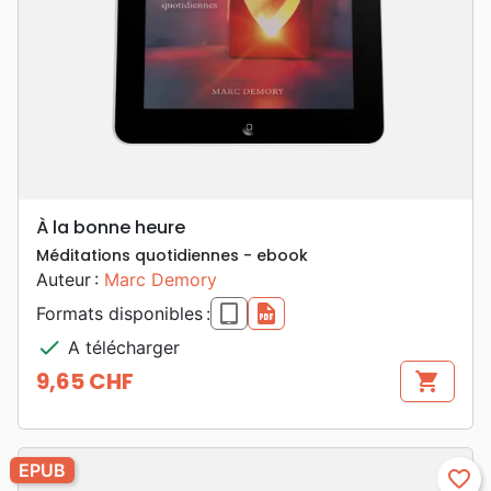
À la bonne heure
Méditations quotidiennes - ebook
Auteur :
Marc Demory
epub
pdf
Formats disponibles :
check
A télécharger
9,65 CHF
shopping_cart
Prix
EPUB
favorite_border