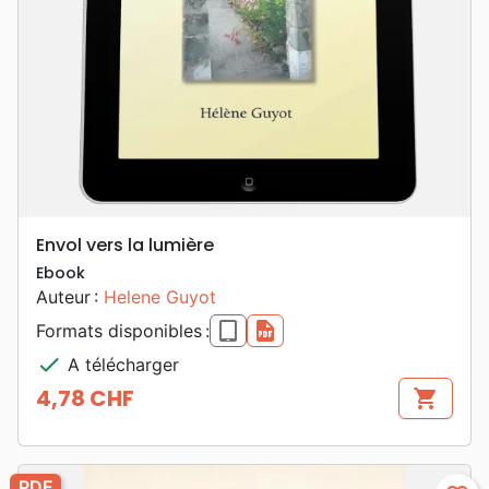
Envol vers la lumière
Ebook
Auteur :
Helene Guyot
epub
pdf
Formats disponibles :
check
A télécharger
4,78 CHF
shopping_cart
Prix
PDF