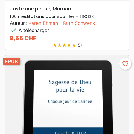
Juste une pause, Maman!
100 méditations pour souffler - EBOOK
Auteur :
Karen Ehman
-
Ruth Schwenk
check
A télécharger
9,65 CHF
Prix
(5)
star
star
star
star
star
EPUB
favorite_border