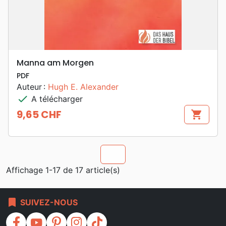
Manna am Morgen
PDF
Auteur :
Hugh E. Alexander
check
A télécharger
9,65 CHF
shopping_cart
Prix
chevron_u
Affichage 1-17 de 17 article(s)
bookmark
SUIVEZ-NOUS
facebook
youtube
pinterest
instagram
tiktok