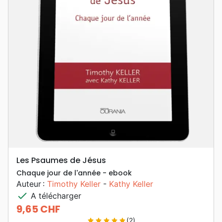
Les Psaumes de Jésus
Chaque jour de l'année - ebook
Auteur :
Timothy Keller
-
Kathy Keller
check
A télécharger
9,65 CHF
Prix
(2)
star
star
star
star
star