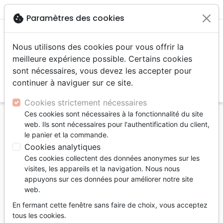
menu
shopping_cart
account_circle
cookie
Paramètres des cookies
Nous utilisons des cookies pour vous offrir la
meilleure expérience possible. Certains cookies
sont nécessaires, vous devez les accepter pour
continuer à naviguer sur ce site.
search
Reche
Cookies strictement nécessaires
Ces cookies sont nécessaires à la fonctionnalité du site
Accueil
eBooks
Méditations
web. Ils sont nécessaires pour l'authentification du client,
le panier et la commande.
Méditations
Cookies analytiques
17
produits
Ces cookies collectent des données anonymes sur les
visites, les appareils et la navigation. Nous nous
appuyons sur ces données pour améliorer notre site
tune
Filtrer
web.
En fermant cette fenêtre sans faire de choix, vous acceptez
Méditations
Adultes
Quotidiennes
tous les cookies.