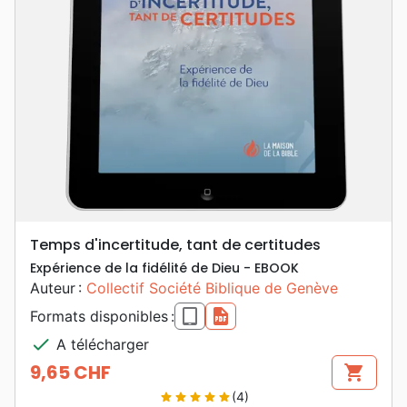
Temps d'incertitude, tant de certitudes
Expérience de la fidélité de Dieu - EBOOK
Auteur :
Collectif Société Biblique de Genève
epub
pdf
Formats disponibles :
check
A télécharger
9,65 CHF
shopping_cart
Prix
(4)
star
star
star
star
star