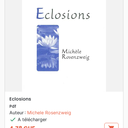
Eclosions
Pdf
Auteur :
Michele Rosenzweig
check
A télécharger