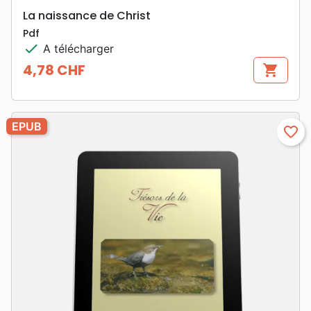
La naissance de Christ
Pdf
check
A télécharger
4,78 CHF
shopping_cart
Prix
EPUB
favorite_border