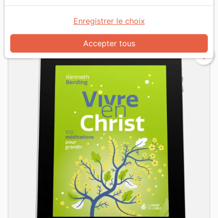
Enregistrer le choix
grid_view
table_rows
Vue :
Accepter tous
EPUB
favorite_border