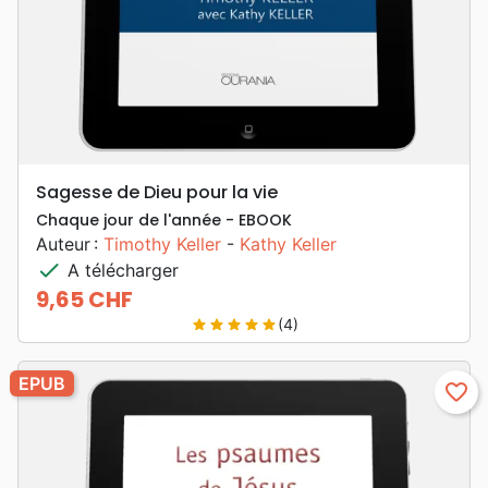
Sagesse de Dieu pour la vie
Chaque jour de l'année - EBOOK
Auteur :
Timothy Keller
-
Kathy Keller
check
A télécharger
9,65 CHF
Prix
(4)
star
star
star
star
star
EPUB
favorite_border