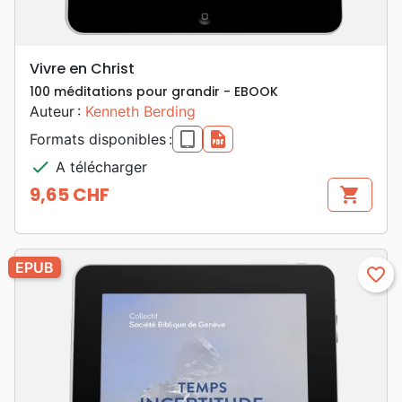
Vivre en Christ
100 méditations pour grandir - EBOOK
Auteur :
Kenneth Berding
epub
pdf
Formats disponibles :
check
A télécharger
9,65 CHF
shopping_cart
Prix
EPUB
favorite_border