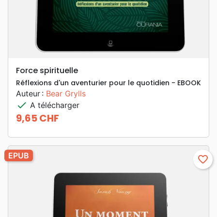
Force spirituelle
Réflexions d'un aventurier pour le quotidien - EBOOK
Auteur :
Bear Grylls
check
A télécharger
9,65 CHF
Prix
EPUB
favorite_border