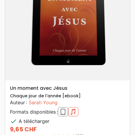
Un moment avec Jésus
Chaque jour de l'année [ebook]
Auteur :
Sarah Young
epub
mp3
Formats disponibles :
check
A télécharger
9,65 CHF
Prix