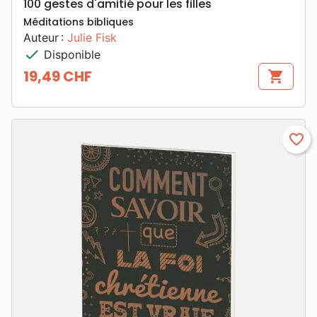
100 gestes d'amitié pour les filles
Méditations bibliques
Auteur :
Julie Fisk
check
Disponible
19,49 CHF
shopping_cart
Prix
favorite_border