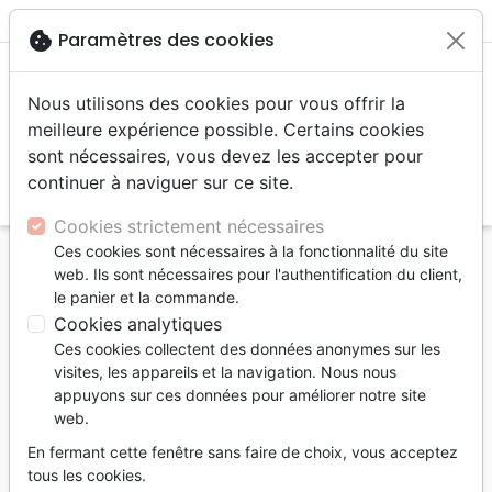
menu
shopping_cart
account_circle
cookie
Paramètres des cookies
Nous utilisons des cookies pour vous offrir la
meilleure expérience possible. Certains cookies
sont nécessaires, vous devez les accepter pour
continuer à naviguer sur ce site.
search
Reche
Cookies strictement nécessaires
Ces cookies sont nécessaires à la fonctionnalité du site
Accueil
Jeunesse
Adolescents, jeunes
web. Ils sont nécessaires pour l'authentification du client,
le panier et la commande.
Adolescents, jeunes
Cookies analytiques
412
produits
Ces cookies collectent des données anonymes sur les
visites, les appareils et la navigation. Nous nous
appuyons sur ces données pour améliorer notre site
tune
Filtrer
web.
En fermant cette fenêtre sans faire de choix, vous acceptez
Adolescents,
15 à 18
Bandes
tous les cookies.
Jeunes
ans
dessinées