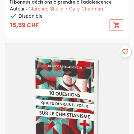
11 bonnes décisions à prendre à l’adolescence
Auteur :
Clarence Shuler
-
Gary Chapman
check
Disponible
15,59 CHF
shopping_cart
Prix
favorite_border