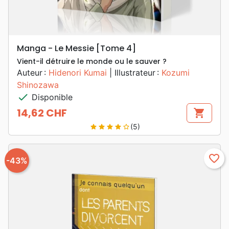
Manga - Le Messie [Tome 4]
Vient-il détruire le monde ou le sauver ?
Auteur :
Hidenori Kumai
| Illustrateur :
Kozumi
Shinozawa
check
Disponible
14,62 CHF
shopping_cart
Prix
(5)
star
star
star
star
star_border
favorite_border
-43%