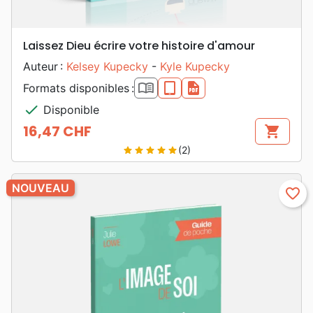
Laissez Dieu écrire votre histoire d'amour
Auteur :
Kelsey Kupecky
-
Kyle Kupecky
book_open
epub
pdf
Formats disponibles :
check
Disponible
16,47 CHF
shopping_cart
Prix
(2)
star
star
star
star
star
NOUVEAU
favorite_border