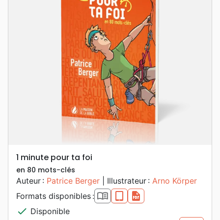
1 minute pour ta foi
en 80 mots-clés
Auteur :
Patrice Berger
| Illustrateur :
Arno Körper
book_open
epub
pdf
Formats disponibles :
check
Disponible