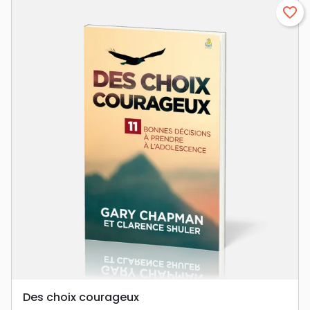
favorite_border
Des choix courageux