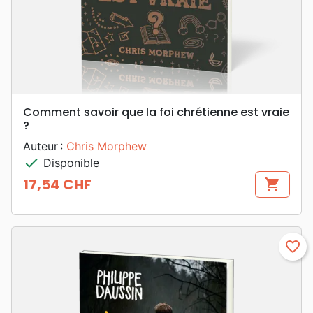
Comment savoir que la foi chrétienne est vraie
?
Auteur :
Chris Morphew
check
Disponible
17,54 CHF
shopping_cart
Prix
favorite_border