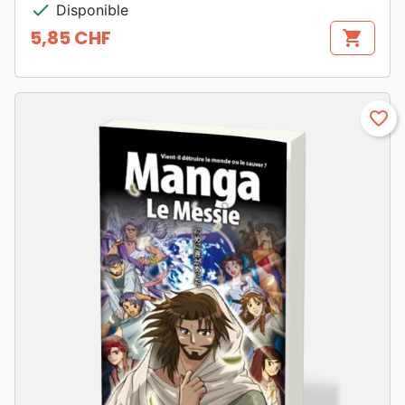
check
Disponible
5,85 CHF
shopping_cart
Prix
favorite_border