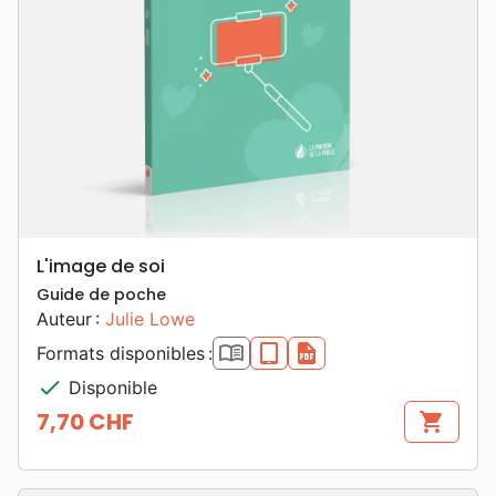
L'image de soi
Guide de poche
Auteur :
Julie Lowe
book_open
epub
pdf
Formats disponibles :
check
Disponible
7,70 CHF
shopping_cart
Prix