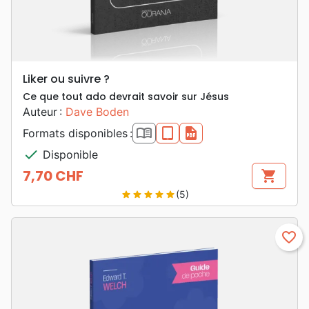
Liker ou suivre ?
Ce que tout ado devrait savoir sur Jésus
Auteur :
Dave Boden
book_open
epub
pdf
Formats disponibles :
check
Disponible
7,70 CHF
shopping_cart
Prix
(5)
star
star
star
star
star
favorite_border