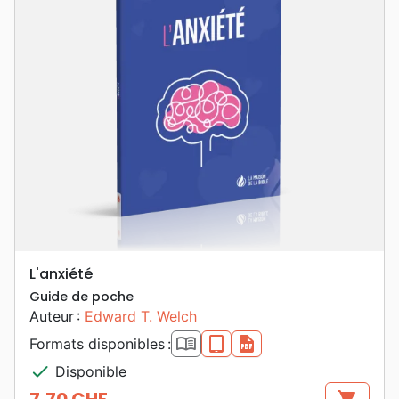
L'anxiété
Guide de poche
Auteur :
Edward T. Welch
book_open
epub
pdf
Formats disponibles :
check
Disponible