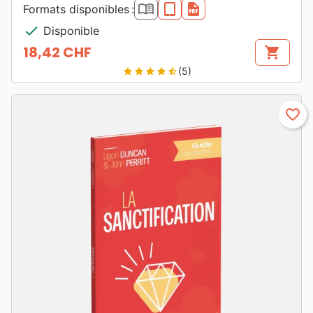
book_open
epub
pdf
Formats disponibles :
check
Disponible
18,42 CHF
shopping_cart
Prix
(5)
star
star
star
star
star_half
favorite_border