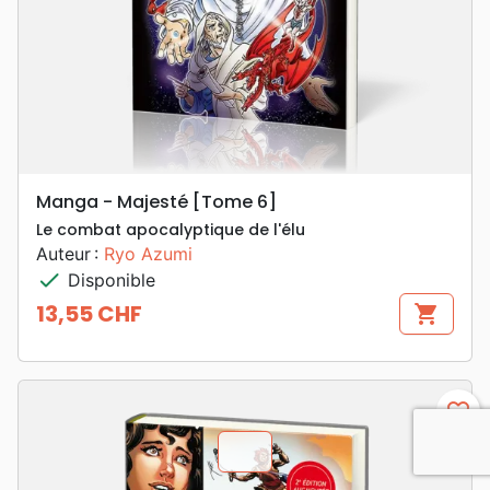
Manga - Majesté [Tome 6]
Le combat apocalyptique de l'élu
Auteur :
Ryo Azumi
check
Disponible
13,55 CHF
shopping_cart
Prix
favorite_border
chevron_u