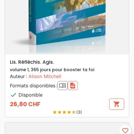
Lis. Réfléchis. Agis.
volume 1, 365 jours pour booster ta foi
Auteur :
Alison Mitchell
book_open
pdf
Formats disponibles :
check
Disponible
26,80 CHF
shopping_cart
Prix
(3)
star
star
star
star
star_half
favorite_border