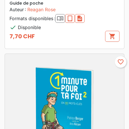
Guide de poche
Auteur :
Reagan Rose
book_open
epub
pdf
Formats disponibles :
check
Disponible
7,70 CHF
shopping_cart
Prix
favorite_border