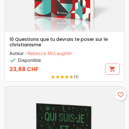
10 Questions que tu devrais te poser sur le
christianisme
Auteur :
Rebecca McLaughlin
check
Disponible
23,88 CHF
shopping_cart
Prix
(1)
star
star
star
star
star
favorite_border