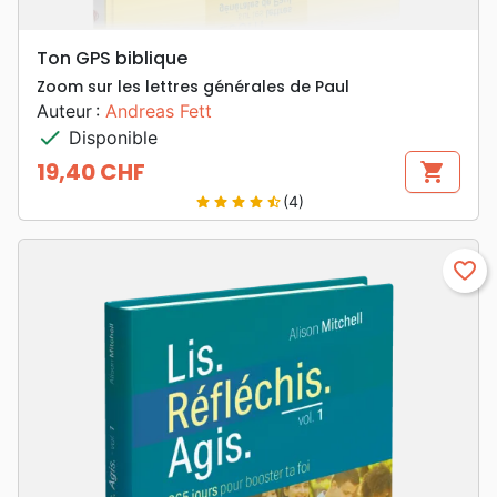
Ton GPS biblique
Zoom sur les lettres générales de Paul
Auteur :
Andreas Fett
check
Disponible
19,40 CHF
shopping_cart
Prix
(4)
star
star
star
star
star_half
favorite_border