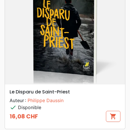
Le Disparu de Saint-Priest
Auteur :
Philippe Daussin
check
Disponible
16,08 CHF
shopping_cart
Prix