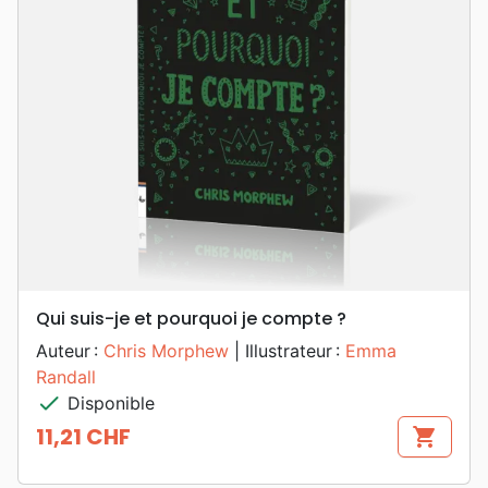
Qui suis-je et pourquoi je compte ?
Auteur :
Chris Morphew
| Illustrateur :
Emma
Randall
check
Disponible
11,21 CHF
shopping_cart
Prix