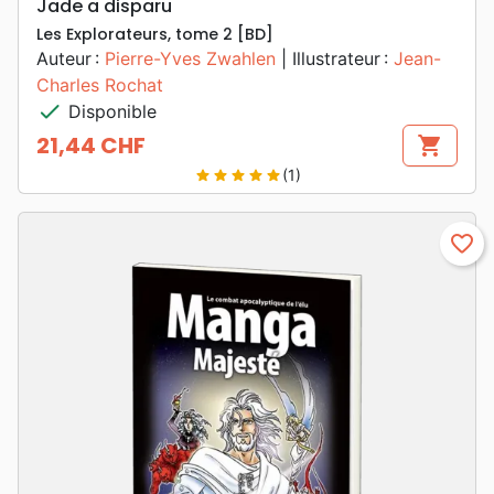
Jade a disparu
Les Explorateurs, tome 2 [BD]
Auteur :
Pierre-Yves Zwahlen
| Illustrateur :
Jean-
Charles Rochat
check
Disponible
21,44 CHF
shopping_cart
Prix
(1)
star
star
star
star
star
favorite_border