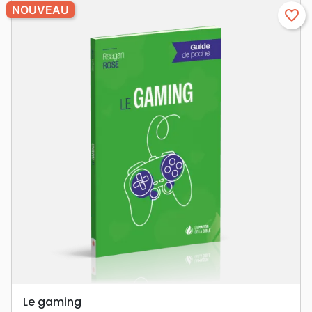
NOUVEAU
favorite_border
Le gaming