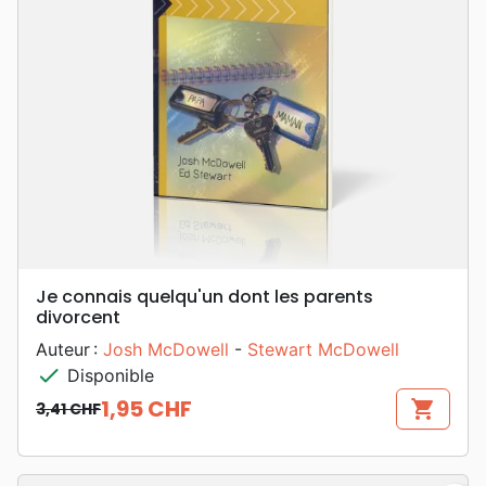
Je connais quelqu'un dont les parents
divorcent
Auteur :
Josh McDowell
-
Stewart McDowell
check
Disponible
1,95 CHF
shopping_cart
3,41 CHF
Prix de base
Prix