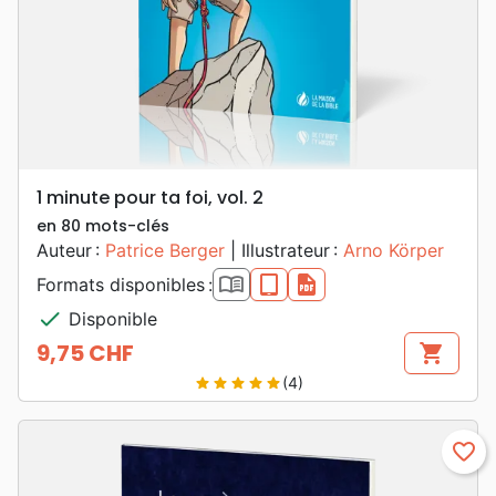
1 minute pour ta foi, vol. 2
en 80 mots-clés
Auteur :
Patrice Berger
| Illustrateur :
Arno Körper
book_open
epub
pdf
Formats disponibles :
check
Disponible
9,75 CHF
shopping_cart
Prix
(4)
star
star
star
star
star
favorite_border