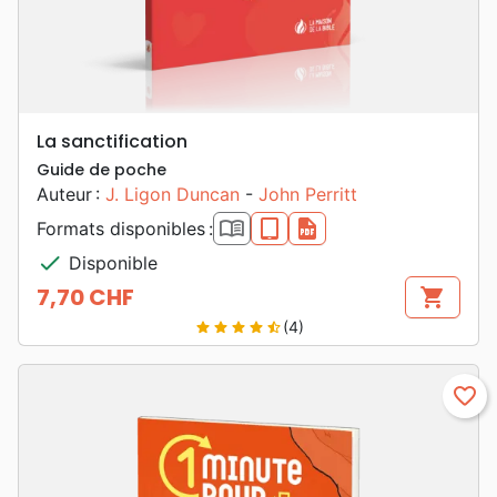
La sanctification
Guide de poche
Auteur :
J. Ligon Duncan
-
John Perritt
book_open
epub
pdf
Formats disponibles :
check
Disponible
7,70 CHF
shopping_cart
Prix
(4)
star
star
star
star
star_half
favorite_border