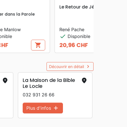
search
APERÇU RAPIDE
st
1 Timothée
Se plonger dans la Parole
Paul Every
check
Disponible
12,57 CHF
ing_cart
shopping_cart
Prix
navigate_next
Découvrir en détail
La Maison de la Bible
place
place
Le Locle
032 931 26 66
add
Plus d'infos