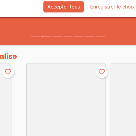
Accepter tous
Enregistrer le choix
alise
favorite_border