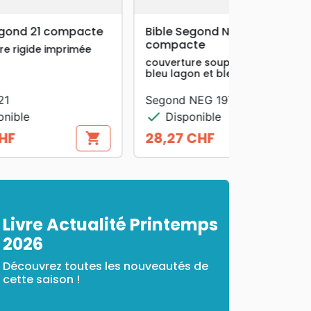
search
APERÇU RAPIDE
Bible Segond NEG
compacte
uo
couverture souple, toile duo
rose praline / violet fruits des
bois en toile
Segond NEG 1979
check
Disponible
28,27 CHF
ing_cart
shopping_cart
Prix
Livre Actualité Printemps
2026
Découvrez toutes les nouveautés de
cette saison !