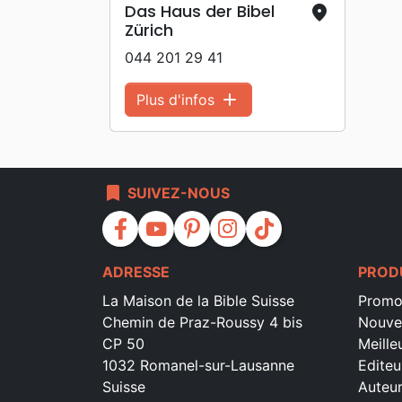
Das Haus der Bibel
place
Zürich
044 201 29 41
add
Plus d'infos
bookmark
SUIVEZ-NOUS
facebook
youtube
pinterest
instagram
tiktok
ADRESSE
PROD
La Maison de la Bible Suisse
Promo
Chemin de Praz-Roussy 4 bis
Nouve
CP 50
Meille
1032 Romanel-sur-Lausanne
Editeu
Suisse
Auteu