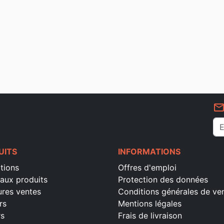
mail_outlin
UITS
INFORMATIONS
tions
Offres d'emploi
aux produits
Protection des données
ures ventes
Conditions générales de ve
rs
Mentions légales
rs
Frais de livraison