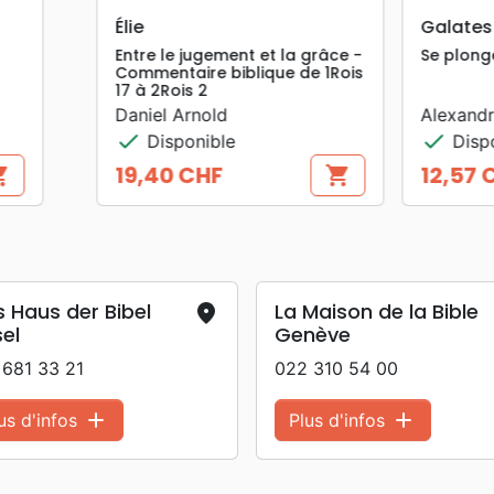
search
search
APERÇU RAPIDE
APERÇU RAPIDE
lates
Le Retour de Jésus-Chri
plonger dans la Parole
xandre Manlow
René Pache
check
Disponible
Disponible
,57 CHF
20,96 CHF
shopping_cart
shopp
Prix
 Haus der Bibel
La Maison de la Bible
place
el
Genève
 681 33 21
022 310 54 00
add
add
us d'infos
Plus d'infos