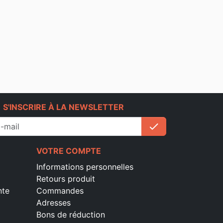
e
S'INSCRIRE À LA NEWSLETTER
check
S'inscrire
VOTRE COMPTE
Informations personnelles
Retours produit
nte
Commandes
Adresses
Bons de réduction