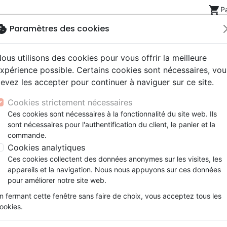
shopping_cart
P
okie
Paramètres des cookies
ous utilisons des cookies pour vous offrir la meilleure
Nouveautés
Bibles
Livres
eBooks
Jeunesse
xpérience possible. Certains cookies sont nécessaires, vou
evez les accepter pour continuer à naviguer sur ce site.
eaux Testaments
ine
lité
 ans
lations
ns animés
s
Etude biblique
Bandes dessinées
Découverte de la foi
Adolescents, jeunes
Rap, Hip-hop
Films, fiction
Jeux
Cookies strictement nécessaires
ons
cation
e
2 ans
ry, Latino, Folk
gnement, conférences
elisation
Segond 21
Famille, couple
Méditations
Bibles jeunesse
Instrumental
Documentaires, reportage
Accessoires de Bible
Ces cookies sont nécessaires à la fonctionnalité du site web. Ils
iles
e
esse
ro
iels
Segond
Souffrance, Relation d'aide
Souffrance, Relation d'aide
Louange, Adoration
Papeterie
sont nécessaires pour l'authentification du client, le panier et la
k
elisation
ue
esse
NEG
Santé
Psychologie
Hardrock, Métal
commande.
cations
ts
le, Couple
l, Soul
Darby
Ethique, société, politique
Apologétique
Pop, Rock
Cookies analytiques
ation
Événements actuels
Ces cookies collectent des données anonymes sur les visites, les
appareils et la navigation. Nous nous appuyons sur ces données
tour de nous lever
pour améliorer notre site web.
n fermant cette fenêtre sans faire de choix, vous acceptez tous les
endre notre voix.»
ookies.