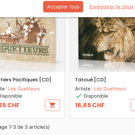
favorite_border
play_arrow
Accepter tous
Enregistrer le choix
search
search
APERÇU RAPIDE
APERÇU RAPIDE
riers Pacifiques [CD]
Tatoué [CD]
te :
Les Guetteurs
Artiste :
Les Guetteurs
check
isponible
Disponible
35 CHF
16,65 CHF
shopping_cart
Prix
age 1-3 de 3 article(s)