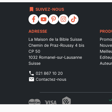
bookmark
SUIVEZ-NOUS
facebook
youtube
pinterest
instagram
tiktok
ADRESSE
PROD
La Maison de la Bible Suisse
Promo
Chemin de Praz-Roussy 4 bis
Nouve
CP 50
Meille
1032 Romanel-sur-Lausanne
Editeu
Suisse
Auteu
phone
021 867 10 20
mail
Contactez-nous
che
che
che