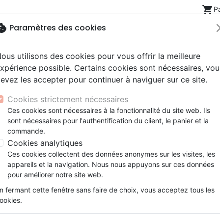
shopping_cart
P
okie
Paramètres des cookies
ous utilisons des cookies pour vous offrir la meilleure
Nouveautés
Bibles
Livres
eBooks
Jeunesse
xpérience possible. Certains cookies sont nécessaires, vou
evez les accepter pour continuer à naviguer sur ce site.
eaux Testaments
ine
lité
 ans
lations
ns animés
s
Etude biblique
Bandes dessinées
Découverte de la foi
Adolescents, jeunes
Rap, Hip-hop
Films, fiction
Jeux
Cookies strictement nécessaires
ons
cation
e
2 ans
ry, Latino, Folk
gnement, conférences
elisation
Segond 21
Famille, couple
Méditations
Bibles jeunesse
Instrumental
Documentaires, reportage
Accessoires de Bible
Ces cookies sont nécessaires à la fonctionnalité du site web. Ils
iles
e
esse
ro
iels
Segond
Souffrance, Relation d'aide
Souffrance, Relation d'aide
Louange, Adoration
Papeterie
sont nécessaires pour l'authentification du client, le panier et la
ggae
k
elisation
ue
esse
NEG
Santé
Psychologie
Hardrock, Métal
commande.
cations
ts
le, Couple
l, Soul
Darby
Ethique, société, politique
Apologétique
Pop, Rock
Cookies analytiques
ation
Événements actuels
Ces cookies collectent des données anonymes sur les visites, les
MP3
appareils et la navigation. Nous nous appuyons sur ces données
pour améliorer notre site web.
ar :
Par page :
n fermant cette fenêtre sans faire de choix, vous acceptez tous les
ookies.