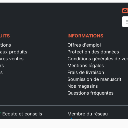
mail_outlin
UITS
INFORMATIONS
tions
Offres d'emploi
aux produits
Protection des données
ures ventes
Conditions générales de ve
rs
Mentions légales
rs
Frais de livraison
Soumission de manuscrit
Nos magasins
Questions fréquentes
ck
Ecoute et conseils
Membre du réseau
ck
Service de livraison
ck
Paiement sécurisé