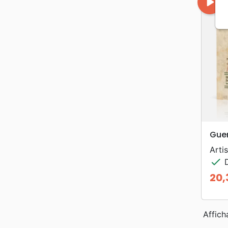
play_arrow
Guer
Artis
check
D
20,
Prix
Affich