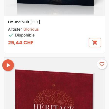
Douce Nuit [CD]
Artiste :
Glorious
check
Disponible
25,44 CHF
shopping_cart
Prix
play_arrow
favorite_border