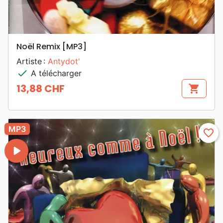
Noël Remix [MP3]
Artiste :
Antydot'
check
A télécharger
13,88 CHF
shopping_cart
Prix
MP3
favorite_border
play_arrow