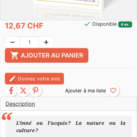
check
Disponible
12,67 CHF
4 ex.
remove
add
shopping_cart
AJOUTER AU PANIER
edit
Donnez votre avis
facebook
twitter
pinterest
favorite_border
Description
L’inné ou l’acquis ? La nature ou la
culture ?