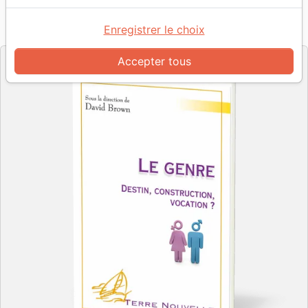
Référence
EXL0245
EAN
9782755002454
Enregistrer le choix
Excelsis
Editeur
Accepter tous