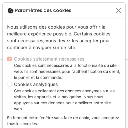
menu
shopping_cart
account_circle
cookie
Paramètres des cookies
Nous utilisons des cookies pour vous offrir la
meilleure expérience possible. Certains cookies
sont nécessaires, vous devez les accepter pour
continuer à naviguer sur ce site.
search
Reche
Cookies strictement nécessaires
Ces cookies sont nécessaires à la fonctionnalité du site
Accueil
Livres
Ethique, société, politique
web. Ils sont nécessaires pour l'authentification du client,
Sexualité
le panier et la commande.
Genre (Le) - Destin, construction, vocation ?
Cookies analytiques
[collection Terre Nouvelle]
Ces cookies collectent des données anonymes sur les
visites, les appareils et la navigation. Nous nous
Le Genre
appuyons sur ces données pour améliorer notre site
web.
Destin, construction, vocation ?
[collection Terre Nouvelle]
En fermant cette fenêtre sans faire de choix, vous acceptez
tous les cookies.
Auteur :
David Brown
Autres