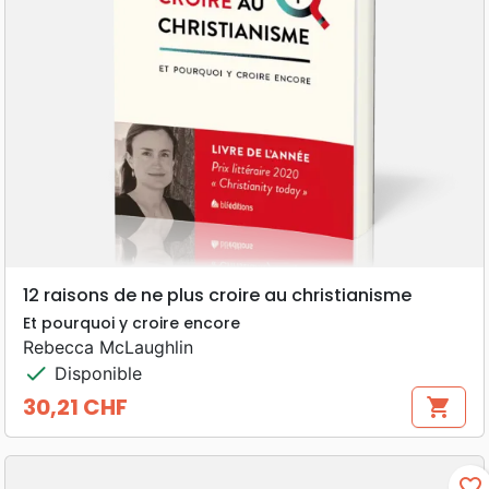
12 raisons de ne plus croire au christianisme
Et pourquoi y croire encore
Rebecca McLaughlin
check
Disponible
30,21 CHF
shopping_cart
Prix
favorite_border