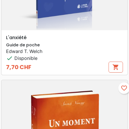
L'anxiété
Guide de poche
Edward T. Welch
check
Disponible
7,70 CHF
shopping_cart
Prix
favorite_border