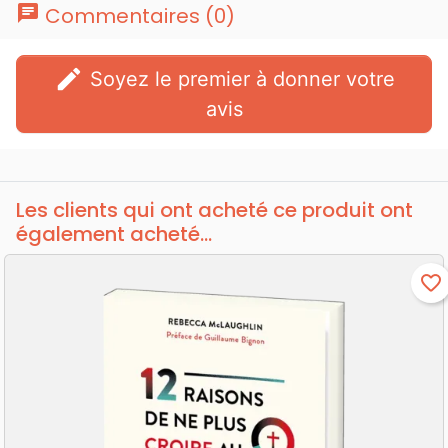
chat
Commentaires (0)
edit
Soyez le premier à donner votre
avis
Les clients qui ont acheté ce produit ont
également acheté...
favorite_border