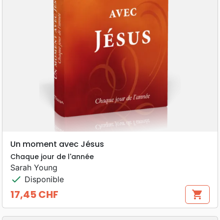
Un moment avec Jésus
Chaque jour de l'année
Sarah Young
check
Disponible
17,45 CHF
shopping_cart
Prix