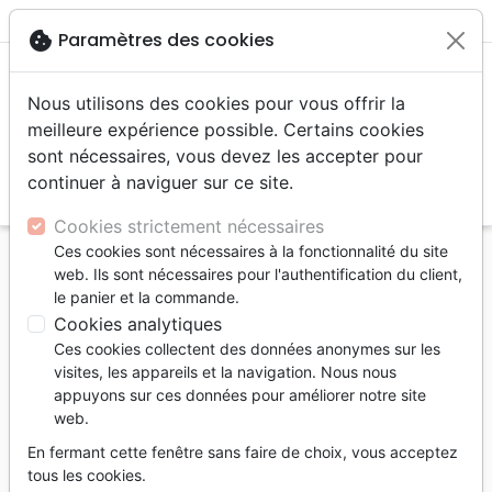
menu
shopping_cart
account_circle
cookie
Paramètres des cookies
Nous utilisons des cookies pour vous offrir la
meilleure expérience possible. Certains cookies
sont nécessaires, vous devez les accepter pour
continuer à naviguer sur ce site.
search
Reche
Cookies strictement nécessaires
Ces cookies sont nécessaires à la fonctionnalité du site
Accueil
Livres
Commentaires
Ecclésiaste
web. Ils sont nécessaires pour l'authentification du client,
Commentaire sur le livre de l'Ecclésiaste - À
le panier et la commande.
l'écoute du Qohélet pour apprendre à vivre la vie
Cookies analytiques
telle qu'elle est - 2e édition r
Ces cookies collectent des données anonymes sur les
visites, les appareils et la navigation. Nous nous
Commentaire sur le livre de
appuyons sur ces données pour améliorer notre site
l'Ecclésiaste
web.
À l'écoute du Qohélet pour apprendre à
En fermant cette fenêtre sans faire de choix, vous acceptez
vivre la vie telle qu'elle est - 2e édition
tous les cookies.