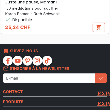
Juste une pause, Maman!
100 méditations pour souffler
Karen Ehman - Ruth Schwenk
check
Disponible
25,24 CHF
shopping_cart
Prix
bookmark
SUIVEZ-NOUS
facebook
youtube
pinterest
instagram
tiktok
mail_outline
S'INSCRIRE À LA NEWSLETTER
check
S'i
CONTACT
PRODUITS