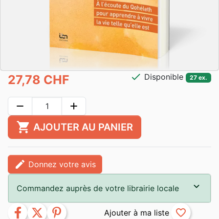
check
Disponible
27,78 CHF
27 ex.
remove
add
shopping_cart
AJOUTER AU PANIER
edit
Donnez votre avis
Commandez auprès de votre librairie locale
facebook
twitter
pinterest
favorite_border