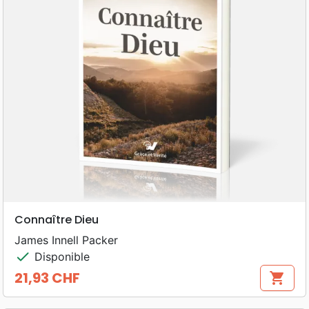
Connaître Dieu
James Innell Packer
check
Disponible
21,93 CHF
shopping_cart
Prix