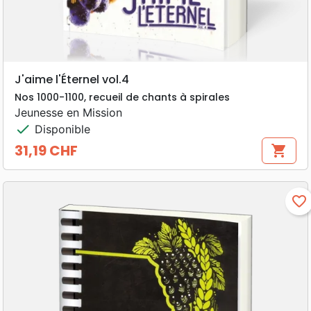
J'aime l'Éternel vol.4
Nos 1000-1100, recueil de chants à spirales
Jeunesse en Mission
check
Disponible
31,19 CHF
shopping_cart
Prix
favorite_border