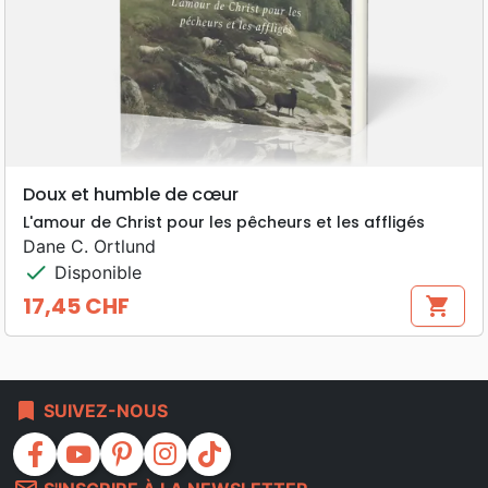
Doux et humble de cœur
L'amour de Christ pour les pêcheurs et les affligés
Dane C. Ortlund
check
Disponible
17,45 CHF
shopping_cart
Prix
bookmark
SUIVEZ-NOUS
facebook
youtube
pinterest
instagram
tiktok