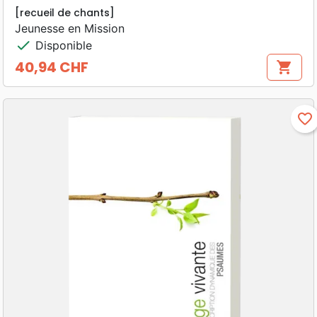
[recueil de chants]
Jeunesse en Mission
check
Disponible
40,94 CHF
shopping_cart
Prix
favorite_border