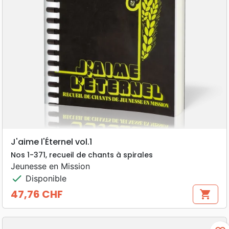
J'aime l'Éternel vol.1
Nos 1-371, recueil de chants à spirales
Jeunesse en Mission
check
Disponible
47,76 CHF
shopping_cart
Prix