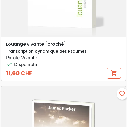
Louange vivante [broché]
Transcription dynamique des Psaumes
Parole Vivante
check
Disponible
11,60 CHF
shopping_cart
Prix
favorite_border