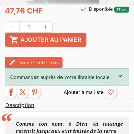
check
Disponible
47,76 CHF
17 ex.
remove
add
shopping_cart
AJOUTER AU PANIER
edit
Donnez votre avis
Commandez auprès de votre librairie locale
facebook
twitter
pinterest
favorite_border
Description
Comme ton nom, ô Dieu, ta louange
retentit jusqu’aux extrémités de la terre