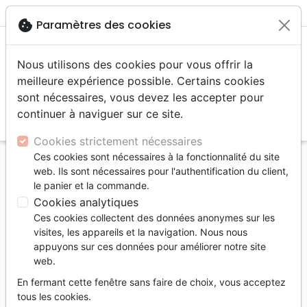
menu
shopping_cart
account_circle
cookie
Paramètres des cookies
Nous utilisons des cookies pour vous offrir la
meilleure expérience possible. Certains cookies
sont nécessaires, vous devez les accepter pour
continuer à naviguer sur ce site.
search
Reche
Cookies strictement nécessaires
Ces cookies sont nécessaires à la fonctionnalité du site
Accueil
Livres
Recueils de chants
Adultes
web. Ils sont nécessaires pour l'authentification du client,
J'aime l'Éternel vol.3 - Nos 722-999, recueil de
le panier et la commande.
chants à spirales
Cookies analytiques
Ces cookies collectent des données anonymes sur les
J'aime l'Éternel vol.3
visites, les appareils et la navigation. Nous nous
Nos 722-999, recueil de chants à spirales
appuyons sur ces données pour améliorer notre site
web.
Artiste :
Jeunesse en Mission
En fermant cette fenêtre sans faire de choix, vous acceptez
Référence
JEM0150
EAN
9782881501500
tous les cookies.
Jeunesse en Mission - JEM