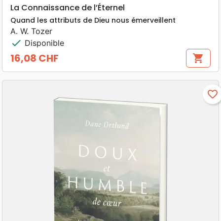
La Connaissance de l’Éternel
Quand les attributs de Dieu nous émerveillent
A. W. Tozer
check
Disponible
16,08 CHF
shopping_cart
Prix
favorite_border