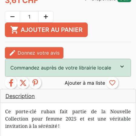
3,61 CHF
remove
add
shopping_cart
AJOUTER AU PANIER
edit
Donnez votre avis
Commandez auprès de votre librairie locale
facebook
twitter
pinterest
favorite_border
Description
Ce porte-clé ruban fait partie de la Nouvelle
Collection pour femme 2025 et est une véritable
invitation à la sérénité !