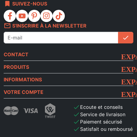
bookmark
SUIVEZ-NOUS
facebook
youtube
pinterest
instagram
tiktok
mail_outline
S'INSCRIRE À LA NEWSLETTER
check
S'i
CONTACT
PRODUITS
INFORMATIONS
VOTRE COMPTE
check
Ecoute et conseils
check
Service de livraison
check
Paiement sécurisé
check
Satisfait ou remboursé