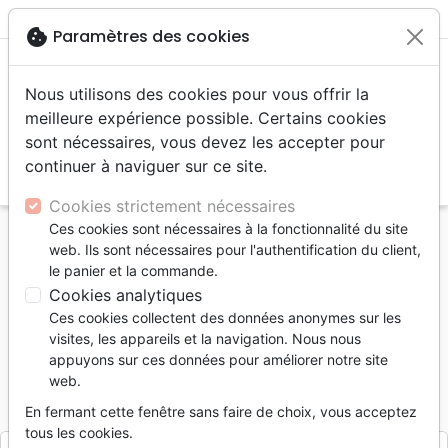
menu
shopping_cart
account_circle
cookie
Paramètres des cookies
Nous utilisons des cookies pour vous offrir la
meilleure expérience possible. Certains cookies
sont nécessaires, vous devez les accepter pour
continuer à naviguer sur ce site.
search
Reche
Cookies strictement nécessaires
Ces cookies sont nécessaires à la fonctionnalité du site
Accueil
Divers
Objets cadeaux
web. Ils sont nécessaires pour l'authentification du client,
Porte-clé ruban "Le Seigneur remplit ma vie de
le panier et la commande.
bonheur"
Cookies analytiques
Ces cookies collectent des données anonymes sur les
Porte-clé ruban "Le Seigneur remplit
visites, les appareils et la navigation. Nous nous
ma vie de bonheur"
appuyons sur ces données pour améliorer notre site
web.
Référence
CEDI3700
EAN
3700318937001
Cedis
Editeur
En fermant cette fenêtre sans faire de choix, vous acceptez
tous les cookies.