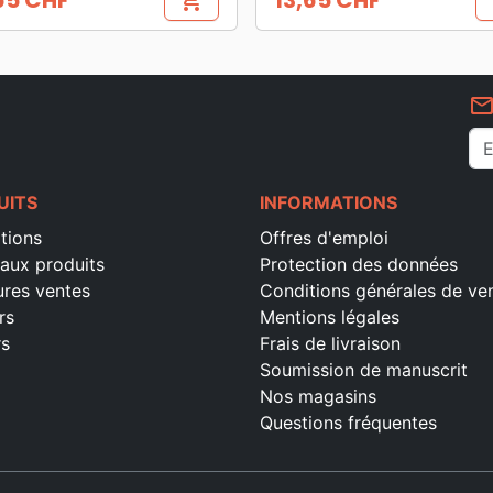
65 CHF
13,65 CHF
shopping_cart
s
Prix
mail_outlin
UITS
INFORMATIONS
tions
Offres d'emploi
aux produits
Protection des données
ures ventes
Conditions générales de ve
rs
Mentions légales
rs
Frais de livraison
Soumission de manuscrit
Nos magasins
Questions fréquentes