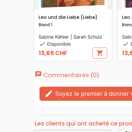
search
APERÇU RAPIDE
Leo und die Liebe (Liebe)
Leo 
Band 1
Ban
Sabine Kähler | Sarah Schulz
Sabi
check
check
Disponible
D
13,65 CHF
13,
shopping_cart
Prix
Prix
chat
Commentaires (0)
edit
Soyez le premier à donner v
Les clients qui ont acheté ce pro