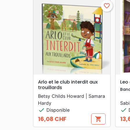
favorite_border
search
APERÇU RAPIDE
Arlo et le club interdit aux
Leo 
trouillards
Ban
Betsy Childs Howard | Samara
Hardy
Sabi
check
check
Disponible
D
16,08 CHF
13,
shopping_cart
Prix
Prix