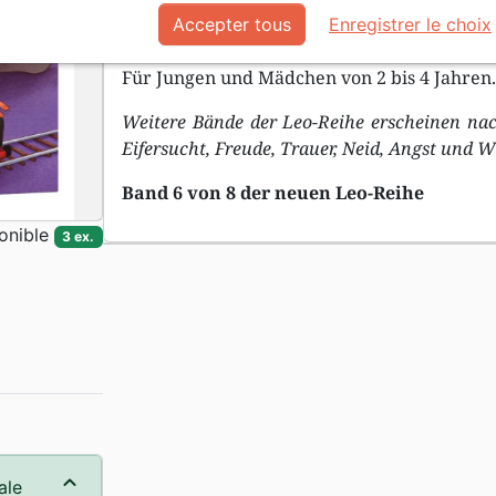
schlechte Laune, weil Ben so viele Dinge hat
Accepter tous
Enregistrer le choix
ihm helfen, seinen Neid abzulegen ? Eine G
Für Jungen und Mädchen von 2 bis 4 Jahren
Weitere Bände der Leo-Reihe erscheinen nac
Eifersucht, Freude, Trauer, Neid, Angst und 
Band 6 von 8 der neuen Leo-Reihe
onible
3 ex.
ale