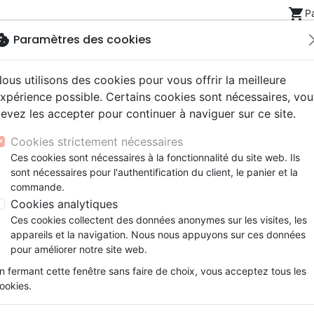
shopping_cart
P
okie
Paramètres des cookies
ous utilisons des cookies pour vous offrir la meilleure
Nouveautés
Bibles
Livres
eBooks
Jeunesse
xpérience possible. Certains cookies sont nécessaires, vou
evez les accepter pour continuer à naviguer sur ce site.
eaux Testaments
ine
lité
 ans
lations
ns animés
s
Etude biblique
Bandes dessinées
Découverte de la foi
Adolescents, jeunes
Rap, Hip-hop
Films, fiction
Jeux
sein Freund Ben (Neid) - Band 6
Cookies strictement nécessaires
ons
cation
e
2 ans
ry, Latino, Folk
gnement, conférences
elisation
Segond 21
Famille, couple
Méditations
Bibles jeunesse
Instrumental
Documentaires, reportage
Accessoires de Bible
Ces cookies sont nécessaires à la fonctionnalité du site web. Ils
iles
e
esse
ro
iels
Segond
Souffrance, Relation d'aide
Souffrance, Relation d'aide
Louange, Adoration
Papeterie
Leo und sein Freund Ben (Ne
sont nécessaires pour l'authentification du client, le panier et la
k
elisation
ue
esse
NEG
Santé
Psychologie
Hardrock, Métal
commande.
Band 6
cations
ts
le, Couple
l, Soul
Darby
Ethique, société, politique
Apologétique
Pop, Rock
Cookies analytiques
Auteur :
Sabine Kähler
| Illustrateur :
Sara
ation
Événements actuels
Ces cookies collectent des données anonymes sur les visites, les
Référence
CLV256566
EAN
9783866995666
appareils et la navigation. Nous nous appuyons sur ces données
pour améliorer notre site web.
Description
Détails du produit
n fermant cette fenêtre sans faire de choix, vous acceptez tous les
Leo darf seinen Freund Ben besuchen und sta
ookies.
einen tollen Bagger und sogar eine Eis