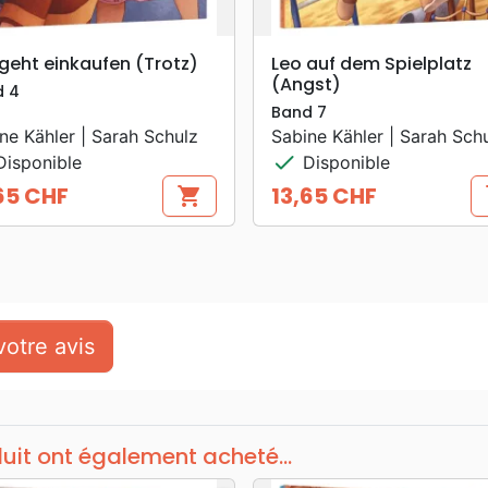
search
search
APERÇU RAPIDE
APERÇU RAPIDE
geht einkaufen (Trotz)
Leo auf dem Spielplatz
(Angst)
d 4
Band 7
ne Kähler | Sarah Schulz
Sabine Kähler | Sarah Sch
check
isponible
Disponible
65 CHF
13,65 CHF
shopping_cart
s
Prix
otre avis
duit ont également acheté...