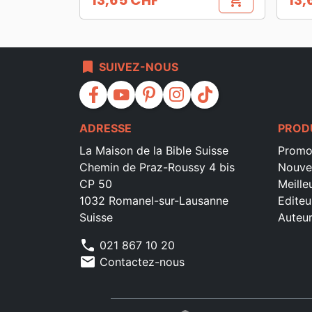
13,65 CHF
13,
shopping_cart
Prix
Prix
bookmark
SUIVEZ-NOUS
facebook
youtube
pinterest
instagram
tiktok
ADRESSE
PROD
La Maison de la Bible Suisse
Promo
Chemin de Praz-Roussy 4 bis
Nouve
CP 50
Meille
1032 Romanel-sur-Lausanne
Editeu
Suisse
Auteu
phone
021 867 10 20
mail
Contactez-nous