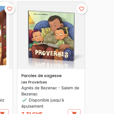
favorite_border
favorite_border
search
APERÇU RAPIDE
Paroles de sagesse
Les Proverbes
Agnès de Bezenac - Salem de
Bezenac
check
ulz
Disponible jusqu'à
épuisement