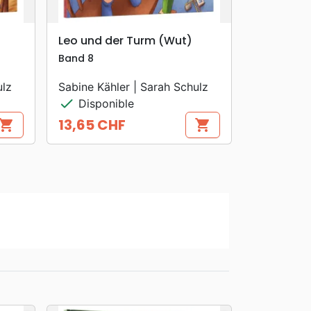
search
APERÇU RAPIDE
Leo und der Turm (Wut)
Band 8
ulz
Sabine Kähler | Sarah Schulz
check
Disponible
13,65 CHF
hopping_cart
shopping_cart
Prix