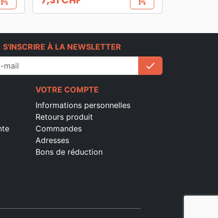
7,31 CHF
hopping_cart
shopping_cart
Prix
e
S'INSCRIRE À LA NEWSLETTER
check
S'inscrire
VOTRE COMPTE
Informations personnelles
Retours produit
nte
Commandes
Adresses
Bons de réduction