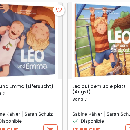
favorite_border
search
search
APERÇU RAPIDE
APERÇU RAPIDE
 und Emma (Eifersucht)
Leo auf dem Spielplatz
(Angst)
 2
Band 7
ne Kähler | Sarah Schulz
Sabine Kähler | Sarah Sch
check
isponible
Disponible