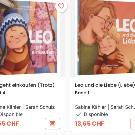
favorite_border
search
search
APERÇU RAPIDE
APERÇU RAPIDE
geht einkaufen (Trotz)
Leo und die Liebe (Liebe
d 4
Band 1
ne Kähler | Sarah Schulz
Sabine Kähler | Sarah Sch
check
isponible
Disponible
65 CHF
13,65 CHF
shopping_cart
s
Prix