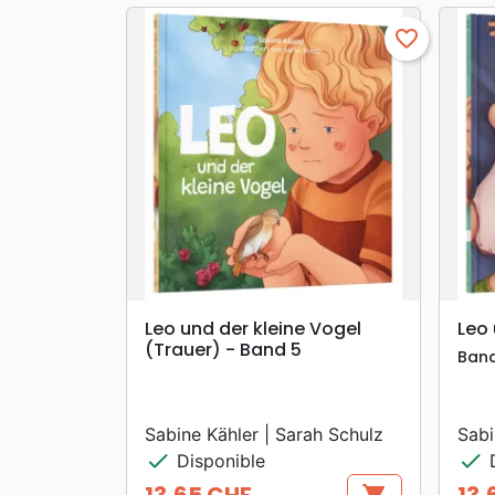
favorite_border
search
APERÇU RAPIDE
Leo und der kleine Vogel
Leo
(Trauer) - Band 5
Band
Sabine Kähler | Sarah Schulz
Sabi
check
check
Disponible
D