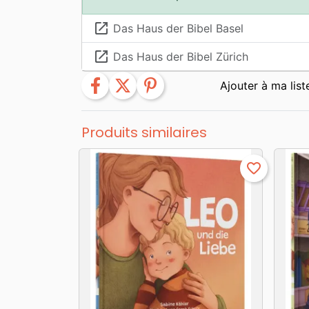
launch
Das Haus der Bibel Basel
launch
Das Haus der Bibel Zürich
facebook
twitter
pinterest
Produits similaires
favorite_border