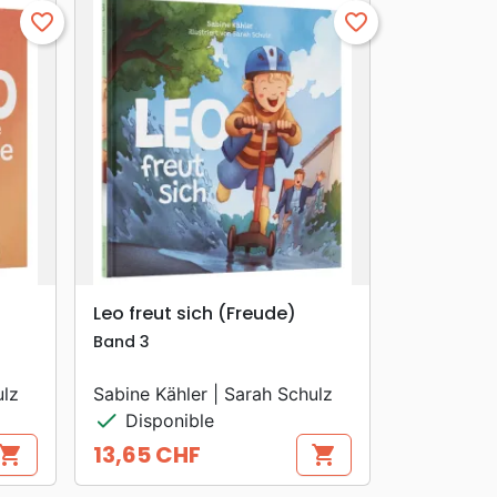
favorite_border
favorite_border
search
APERÇU RAPIDE
)
Leo freut sich (Freude)
Band 3
ulz
Sabine Kähler | Sarah Schulz
check
Disponible
13,65 CHF
hopping_cart
shopping_cart
Prix