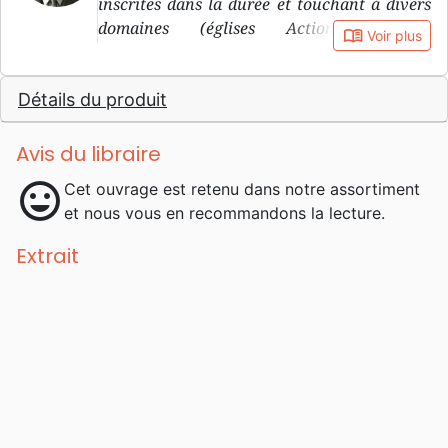
inscrites dans la durée et touchant à divers
domaines (églises Action Biblique,
book_open
Voir plus
mouvements de jeunesse Action Biblique ,
école biblique devenue Institut biblique de
Détails du produit
Genève, édition de Bibles et de littérature par
la Société Biblique de Genève/La Maison de
la Bible) en Europe francophone. Un de ses
Avis du libraire
mots d’ordre: «Temps de crise, temps
mood
Cet ouvrage est retenu dans notre assortiment
d’entreprise».
et nous vous en recommandons la lecture.
Extrait