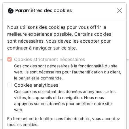
menu
shopping_cart
account_circle
cookie
Paramètres des cookies
Nous utilisons des cookies pour vous offrir la
meilleure expérience possible. Certains cookies
sont nécessaires, vous devez les accepter pour
continuer à naviguer sur ce site.
search
Reche
Cookies strictement nécessaires
Ces cookies sont nécessaires à la fonctionnalité du site
Accueil
Livres
Commentaires
web. Ils sont nécessaires pour l'authentification du client,
Nouveau Testament
le panier et la commande.
Introduction à la lecture du Nouveau Testament -
Cookies analytiques
Collection: cahiers de culture biblique, n°1 - Ebook
Ces cookies collectent des données anonymes sur les
visites, les appareils et la navigation. Nous nous
Introduction à la lecture du Nouveau
appuyons sur ces données pour améliorer notre site
Testament
web.
Collection: cahiers de culture biblique,
En fermant cette fenêtre sans faire de choix, vous acceptez
n°1 - Ebook
tous les cookies.