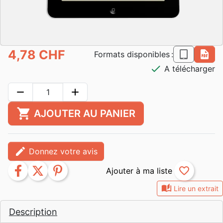
4,78 CHF
epub
pdf
Formats disponibles :
check
A télécharger
remove
add
shopping_cart
AJOUTER AU PANIER
edit
Donnez votre avis
facebook
twitter
pinterest
favorite_border
auto_stories
Lire un extrait
Description