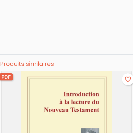
Produits similaires
PDF
favorite_border