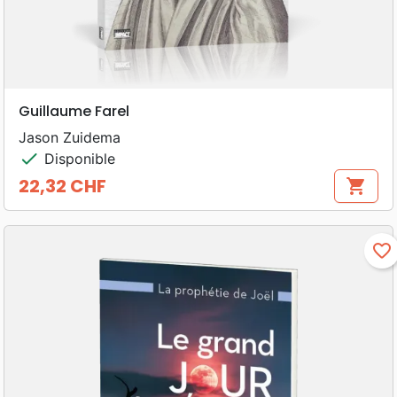
Guillaume Farel
Jason Zuidema
check
Disponible
22,32 CHF
shopping_cart
Prix
favorite_border