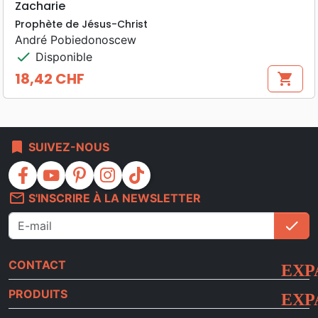
Zacharie
Prophète de Jésus-Christ
André Pobiedonoscew
check
Disponible
18,42 CHF
shopping_cart
Prix
bookmark
SUIVEZ-NOUS
facebook
youtube
pinterest
instagram
tiktok
mail_outline
S'INSCRIRE À LA NEWSLETTER
check
S'i
CONTACT
PRODUITS