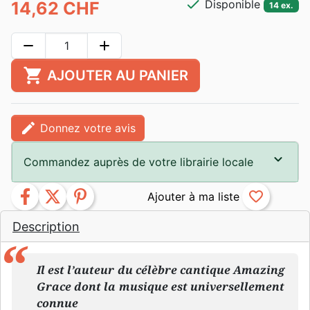
check
Disponible
14,62 CHF
14 ex.
remove
add
shopping_cart
AJOUTER AU PANIER
edit
Donnez votre avis
Commandez auprès de votre librairie locale
facebook
twitter
pinterest
favorite_border
Description
Il est l’auteur du célèbre cantique
Amazing
Grace
dont la musique est universellement
connue