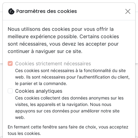
menu
shopping_cart
account_circle
cookie
Paramètres des cookies
Nous utilisons des cookies pour vous offrir la
meilleure expérience possible. Certains cookies
sont nécessaires, vous devez les accepter pour
continuer à naviguer sur ce site.
search
Reche
Cookies strictement nécessaires
Ces cookies sont nécessaires à la fonctionnalité du site
Accueil
Livres
Témoignages, biographies
web. Ils sont nécessaires pour l'authentification du client,
Grâce Infinie - La vie de John Newton
le panier et la commande.
Cookies analytiques
Grâce Infinie
Ces cookies collectent des données anonymes sur les
La vie de John Newton
visites, les appareils et la navigation. Nous nous
appuyons sur ces données pour améliorer notre site
Auteur :
Irene Howat
web.
Référence
DLCO9547
EAN
9782918495475
En fermant cette fenêtre sans faire de choix, vous acceptez
Éditions de la Colline
Editeur
tous les cookies.