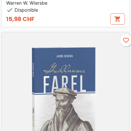
Warren W. Wiersbe
check
Disponible
15,98 CHF
shopping_cart
Prix
favorite_border