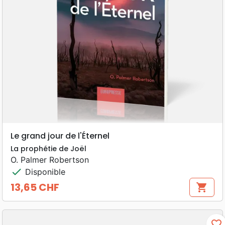
Le grand jour de l'Éternel
La prophétie de Joël
O. Palmer Robertson
check
Disponible
13,65 CHF
shopping_cart
Prix
favorite_border