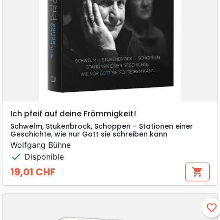
Ich pfeif auf deine Frömmigkeit!
Schwelm, Stukenbrock, Schoppen – Stationen einer
Geschichte, wie nur Gott sie schreiben kann
Wolfgang Bühne
check
Disponible
19,01 CHF
shopping_cart
Prix
favorite_border