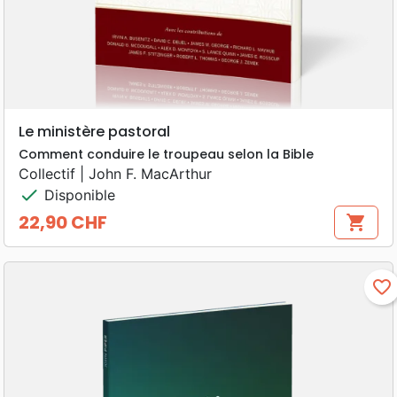
Le ministère pastoral
Comment conduire le troupeau selon la Bible
Collectif | John F. MacArthur
check
Disponible
22,90 CHF
shopping_cart
Prix
favorite_border