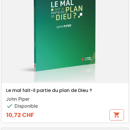
Le mal fait-il partie du plan de Dieu ?
John Piper
check
Disponible
10,72 CHF
shopping_cart
Prix