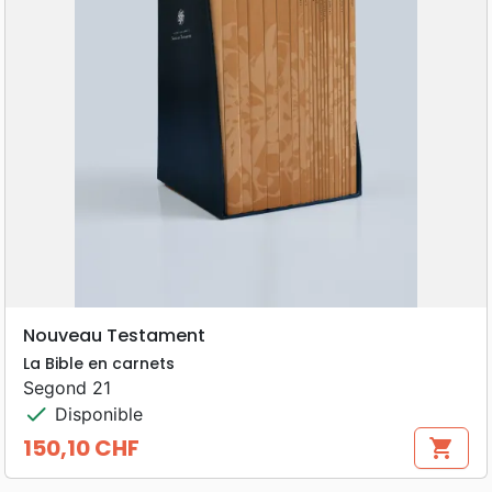
Nouveau Testament
La Bible en carnets
Segond 21
check
Disponible
150,10 CHF
shopping_cart
Prix