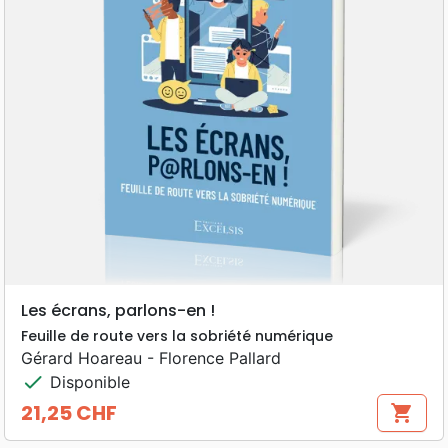
Les écrans, parlons-en !
Feuille de route vers la sobriété numérique
Gérard Hoareau - Florence Pallard
check
Disponible
21,25 CHF
shopping_cart
Prix