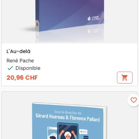
L'Au-delà
René Pache
check
Disponible
20,96 CHF
shopping_cart
Prix
favorite_border