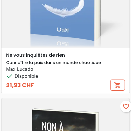
Ne vous inquiétez de rien
Connaître la paix dans un monde chaotique
Max Lucado
check
Disponible
21,93 CHF
shopping_cart
Prix
favorite_border