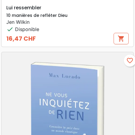
Lui ressembler
10 manières de refléter Dieu
Jen Wilkin
check
Disponible
16,47 CHF
shopping_cart
Prix
favorite_border