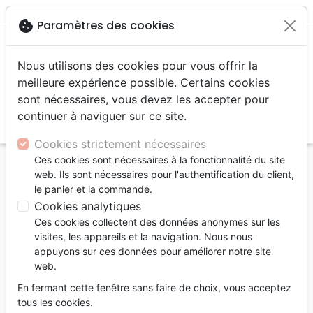
menu
shopping_cart
account_circle
cookie
Paramètres des cookies
Nous utilisons des cookies pour vous offrir la
meilleure expérience possible. Certains cookies
sont nécessaires, vous devez les accepter pour
continuer à naviguer sur ce site.
search
Reche
Cookies strictement nécessaires
Ces cookies sont nécessaires à la fonctionnalité du site
Accueil
Livres
Ethique, société, politique
web. Ils sont nécessaires pour l'authentification du client,
Aimer dans un monde en crise - La foi chrétienne à
le panier et la commande.
l’épreuve des défis environnementaux
Cookies analytiques
Ces cookies collectent des données anonymes sur les
Aimer dans un monde en crise
visites, les appareils et la navigation. Nous nous
La foi chrétienne à l’épreuve des défis
appuyons sur ces données pour améliorer notre site
web.
environnementaux
En fermant cette fenêtre sans faire de choix, vous acceptez
Auteur :
Clément Blanc
tous les cookies.