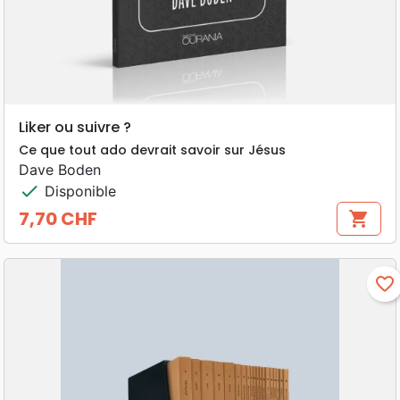
Liker ou suivre ?
Ce que tout ado devrait savoir sur Jésus
Dave Boden
check
Disponible
7,70 CHF
shopping_cart
Prix
favorite_border