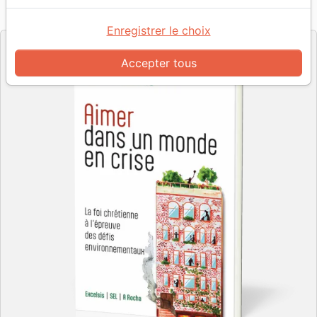
Référence
EXL0568
EAN
9782755005684
Excelsis
SEL
A Rocha
Editeur
&
&
Enregistrer le choix
Accepter tous