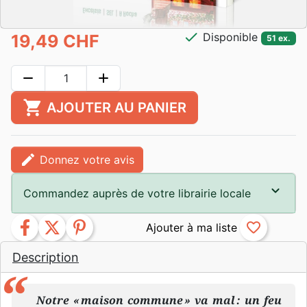
check
Disponible
19,49 CHF
51 ex.
remove
add
shopping_cart
AJOUTER AU PANIER
edit
Donnez votre avis
Commandez auprès de votre librairie locale
facebook
twitter
pinterest
favorite_border
Description
Notre « maison commune » va mal : un feu