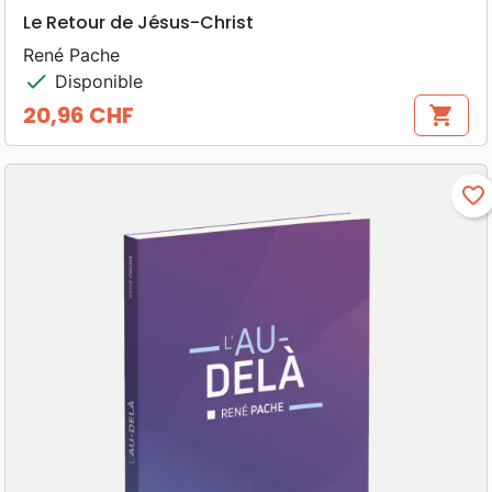
Le Retour de Jésus-Christ
René Pache
check
Disponible
20,96 CHF
shopping_cart
Prix
favorite_border