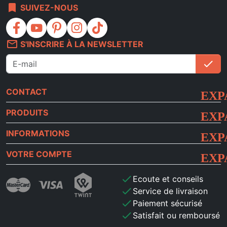
bookmark
SUIVEZ-NOUS
facebook
youtube
pinterest
instagram
tiktok
mail_outline
S'INSCRIRE À LA NEWSLETTER
check
S'i
CONTACT
PRODUITS
INFORMATIONS
VOTRE COMPTE
check
Ecoute et conseils
check
Service de livraison
check
Paiement sécurisé
check
Satisfait ou remboursé