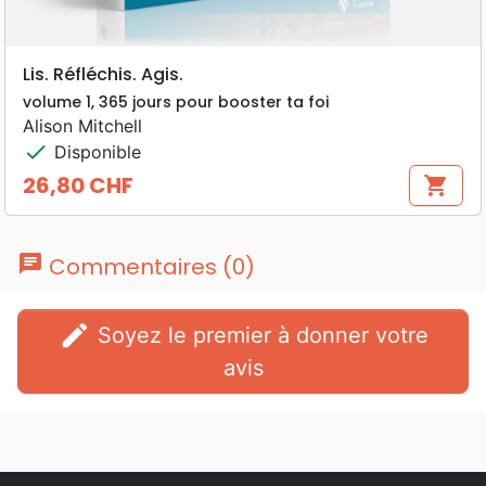
Lis. Réfléchis. Agis.
volume 1, 365 jours pour booster ta foi
Alison Mitchell
check
Disponible
26,80 CHF
shopping_cart
Prix
chat
Commentaires (0)
edit
Soyez le premier à donner votre
avis