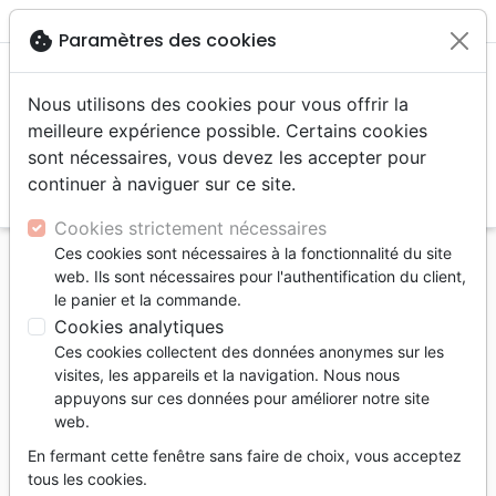
menu
shopping_cart
account_circle
cookie
Paramètres des cookies
Nous utilisons des cookies pour vous offrir la
meilleure expérience possible. Certains cookies
sont nécessaires, vous devez les accepter pour
continuer à naviguer sur ce site.
search
Reche
Cookies strictement nécessaires
Ces cookies sont nécessaires à la fonctionnalité du site
Accueil
Livres
Enfants
Adolescents, Jeunes
web. Ils sont nécessaires pour l'authentification du client,
15 à 18 ans
le panier et la commande.
Lis. Réfléchis. Agis. - volume 2, 365 jours pour
Cookies analytiques
booster ta foi
Ces cookies collectent des données anonymes sur les
visites, les appareils et la navigation. Nous nous
Lis. Réfléchis. Agis.
appuyons sur ces données pour améliorer notre site
web.
volume 2, 365 jours pour booster ta foi
En fermant cette fenêtre sans faire de choix, vous acceptez
Auteur :
Alison Mitchell
-
Sarah Hughes
tous les cookies.