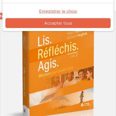
Référence
MB3637
EAN
9782826036371
La Maison de la Bible
Editeur
Enregistrer le choix
NOUVEAU
Accepter tous