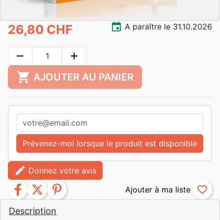
event
A paraître le 31.10.2026
26,80 CHF
remove
add
shopping_cart
AJOUTER AU PANIER
Prévenez-moi lorsque le produit est disponible
edit
Donnez votre avis
facebook
twitter
pinterest
favorite_border
Description