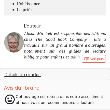
L’obéissance
La prière
L'auteur
Alison Mitchell est responsable des éditions
chez The Good Book Company . Elle a
travaillé sur un grand nombre d’ouvrages,
notamment sur des guides de lecture
biblique pour enfants et adultes, et est elle-
book_open
Voir plus
même l’auteure de plusieurs livres pour
enfants très appréciés, dont La tempête qui
Détails du produit
s’est arrêtée , Jésus et la fosse aux lions et
Miracle à une heure de l’après-midi .
Avis du libraire
mood
Cet ouvrage est retenu dans notre assortiment
et nous vous en recommandons la lecture.