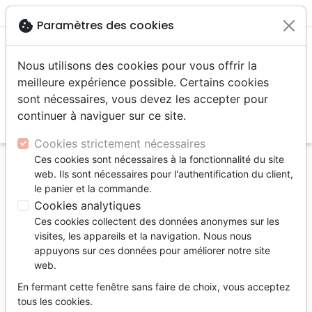
menu
shopping_cart
account_circle
cookie
Paramètres des cookies
Nous utilisons des cookies pour vous offrir la
meilleure expérience possible. Certains cookies
sont nécessaires, vous devez les accepter pour
continuer à naviguer sur ce site.
search
Reche
Cookies strictement nécessaires
Ces cookies sont nécessaires à la fonctionnalité du site
Accueil
Bibles
Bibles petit format
web. Ils sont nécessaires pour l'authentification du client,
Bible en vietnamien complète avec l'Ancien et le
le panier et la commande.
Nouveau Testament
Cookies analytiques
Ces cookies collectent des données anonymes sur les
Bible en vietnamien complète avec
visites, les appareils et la navigation. Nous nous
l'Ancien et le Nouveau Testament
appuyons sur ces données pour améliorer notre site
web.
Auteur :
The Bible in Everyday Danish
En fermant cette fenêtre sans faire de choix, vous acceptez
Référence
BBVN7000
EAN
9990014001647
tous les cookies.
City Bible Foundation
Editeur