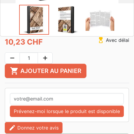
hourglass_top
Avec délai
10,23 CHF
remove
add
shopping_cart
AJOUTER AU PANIER
Prévenez-moi lorsque le produit est disponible
edit
Donnez votre avis