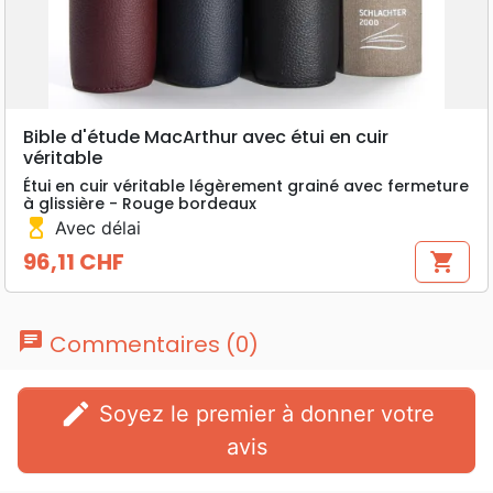
Bible d'étude MacArthur avec étui en cuir
véritable
Étui en cuir véritable légèrement grainé avec fermeture
à glissière - Rouge bordeaux
hourglass_top
Avec délai
96,11 CHF
shopping_cart
Prix
chat
Commentaires (0)
edit
Soyez le premier à donner votre
avis