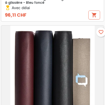
à glissière - Bleu foncé
hourglass_top
Avec délai
96,11 CHF
shopping_cart
Prix
favorite_border