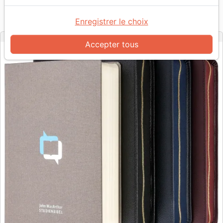
Référence
BUEHNE184775-S
EAN
9990014001968
Christliche Buchhandlung Bühne
Enregistrer le choix
Editeur
Accepter tous