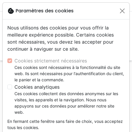
menu
shopping_cart
account_circle
cookie
Paramètres des cookies
Nous utilisons des cookies pour vous offrir la
meilleure expérience possible. Certains cookies
sont nécessaires, vous devez les accepter pour
continuer à naviguer sur ce site.
search
Reche
Cookies strictement nécessaires
Ces cookies sont nécessaires à la fonctionnalité du site
Accueil
Bibles
Bibles d'étude
web. Ils sont nécessaires pour l'authentification du client,
Bible d'étude MacArthur avec étui en cuir véritable
le panier et la commande.
- Étui en cuir véritable légèrement grainé avec
Cookies analytiques
fermeture à glissière - Noir
Ces cookies collectent des données anonymes sur les
visites, les appareils et la navigation. Nous nous
Bible d'étude MacArthur avec étui en
appuyons sur ces données pour améliorer notre site
cuir véritable
web.
Étui en cuir véritable légèrement grainé
En fermant cette fenêtre sans faire de choix, vous acceptez
avec fermeture à glissière - Noir
tous les cookies.