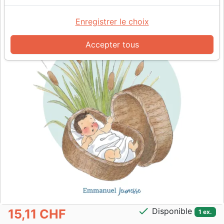
Enregistrer le choix
Accepter tous
check
Disponible
15,11 CHF
1 ex.