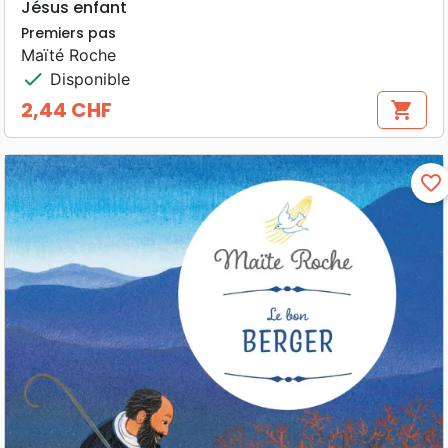
Jésus enfant
Premiers pas
Maïté Roche
check
Disponible
2,44 CHF
shopping_cart
Prix
favorite_border