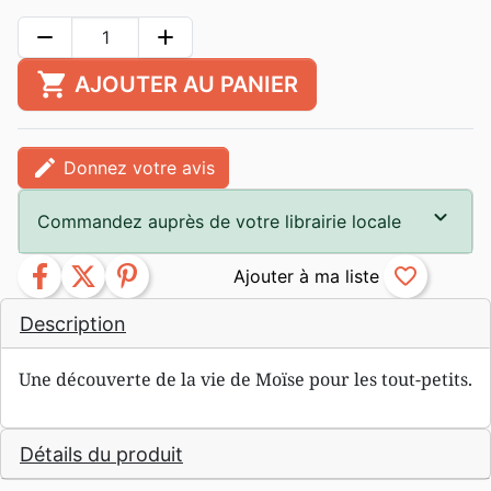
remove
add
shopping_cart
AJOUTER AU PANIER
edit
Donnez votre avis
Commandez auprès de votre librairie locale
facebook
twitter
pinterest
favorite_border
Description
Une découverte de la vie de Moïse pour les tout-petits.
Détails du produit