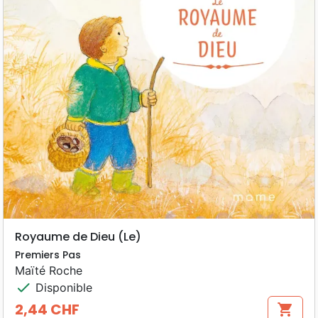
Royaume de Dieu (Le)
Premiers Pas
Maïté Roche
check
Disponible
2,44 CHF
shopping_cart
Prix