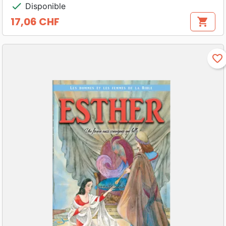
check
Disponible
17,06 CHF
shopping_cart
Prix
favorite_border