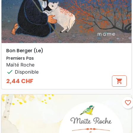
Bon Berger (Le)
Premiers Pas
Maïté Roche
check
Disponible
2,44 CHF
shopping_cart
Prix
favorite_border