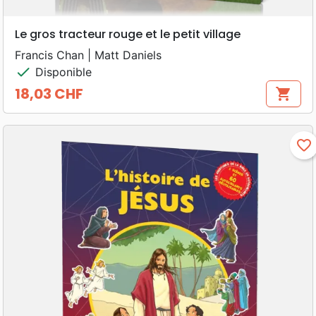
Le gros tracteur rouge et le petit village
Francis Chan | Matt Daniels
check
Disponible
18,03 CHF
shopping_cart
Prix
favorite_border