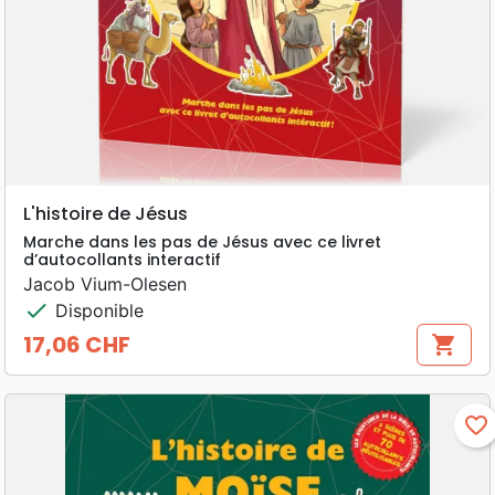
L'histoire de Jésus
Marche dans les pas de Jésus avec ce livret
d’autocollants interactif
Jacob Vium-Olesen
check
Disponible
17,06 CHF
shopping_cart
Prix
favorite_border