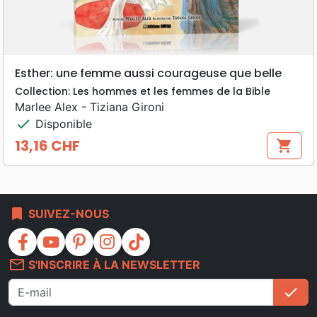
Esther: une femme aussi courageuse que belle
Collection: Les hommes et les femmes de la Bible
Marlee Alex - Tiziana Gironi
check
Disponible
13,16 CHF
shopping_cart
Prix
bookmark
SUIVEZ-NOUS
facebook
youtube
pinterest
instagram
tiktok
mail_outline
S'INSCRIRE À LA NEWSLETTER
check
S'i