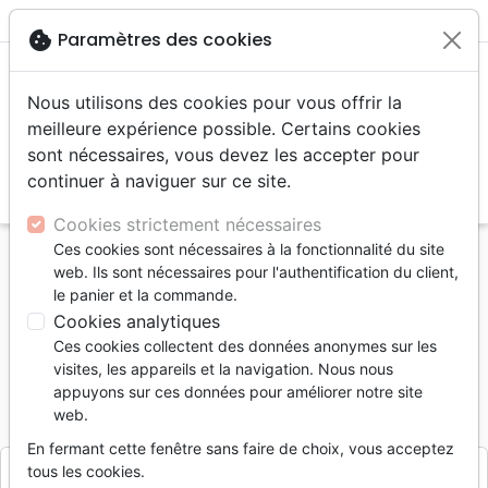
menu
shopping_cart
account_circle
cookie
Paramètres des cookies
Nous utilisons des cookies pour vous offrir la
meilleure expérience possible. Certains cookies
sont nécessaires, vous devez les accepter pour
continuer à naviguer sur ce site.
search
Reche
Cookies strictement nécessaires
Ces cookies sont nécessaires à la fonctionnalité du site
Accueil
Jeunesse
0 - 4 ans
web. Ils sont nécessaires pour l'authentification du client,
Très belle histoire de Moïse (La)
le panier et la commande.
Cookies analytiques
La très belle histoire de Moïse
Ces cookies collectent des données anonymes sur les
Illustrateur :
Charlotte Tailliandier
visites, les appareils et la navigation. Nous nous
appuyons sur ces données pour améliorer notre site
Référence
EMMA3334
EAN
9782384333349
web.
Éditions Emmanuel
Editeur
En fermant cette fenêtre sans faire de choix, vous acceptez
tous les cookies.