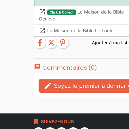
launch
La Maison de la Bible
Click & Collect
Genève
launch
La Maison de la Bible Le Locle
facebook
twitter
pinterest
chat
Commentaires (0)
edit
Soyez le premier à donner v
bookmark
SUIVEZ-NOUS