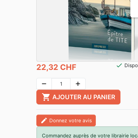
check
Dispo
22,32 CHF
remove
add
shopping_cart
AJOUTER AU PANIER
edit
Donnez votre avis
Commandez auprès de votre librairie loc