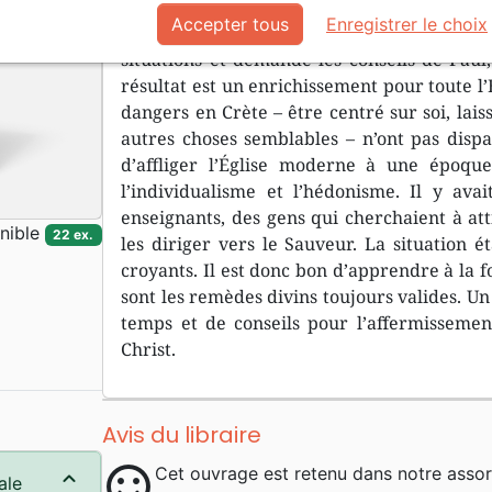
premiers jours, toutes sortes d’influences e
Accepter tous
Enregistrer le choix
et la fidélité de ces jeunes assemblées. Une
situations et demande les conseils de Paul,
résultat est un enrichissement pour toute l’É
dangers en Crète – être centré sur soi, lais
autres choses semblables – n’ont pas dispa
d’affliger l’Église moderne à une époque
l’individualisme et l’hédonisme. Il y ava
enseignants, des gens qui cherchaient à atti
nible
22 ex.
les diriger vers le Sauveur. La situation ét
croyants. Il est donc bon d’apprendre à la fo
sont les remèdes divins toujours valides. Un
temps et de conseils pour l’affermissemen
Christ.
Avis du libraire
sentiment_satisfied
Cet ouvrage est retenu dans notre assor
ale