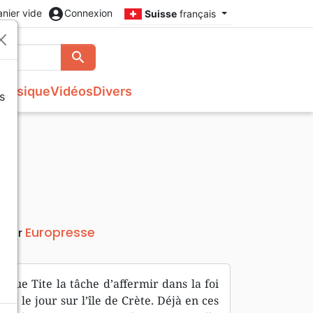
account_circle
anier vide
Connexion
Suisse
français
search
Rechercher
Musique
Vidéos
Divers
s
Français courant
Fêtes chrétiennes
Bibles
Recueil enfants
Recueils de chants
Histoires vraies, témoignages
Tableaux et posters
s
NBS
Livres cadeaux
Commentaires
Reggae
Traités, Brochures (<16 p.)
Semeur
Recueils de chants
Formation
Audio-Bibles
Audio
Nouvel Age, Esoterisme
Divers
Europresse
iteur
ègue Tite la tâche d’affermir dans la foi
oir le jour sur l’île de Crète. Déjà en ces