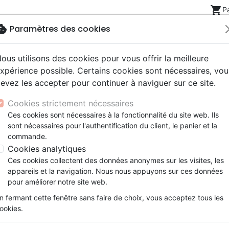
shopping_cart
P
okie
Paramètres des cookies
ous utilisons des cookies pour vous offrir la meilleure
Nouveautés
Bibles
Livres
eBooks
Jeunesse
xpérience possible. Certains cookies sont nécessaires, vou
evez les accepter pour continuer à naviguer sur ce site.
eaux Testaments
ine
lité
 ans
lations
ns animés
s
Etude biblique
Bandes dessinées
Découverte de la foi
Adolescents, jeunes
Rap, Hip-hop
Films, fiction
Jeux
spirituelle
Je t'ai laissé en Crète - Epître de Tite
Cookies strictement nécessaires
ons
cation
e
2 ans
ry, Latino, Folk
gnement, conférences
elisation
Segond 21
Famille, couple
Méditations
Bibles jeunesse
Instrumental
Documentaires, reportage
Accessoires de Bible
Ces cookies sont nécessaires à la fonctionnalité du site web. Ils
iles
e
esse
ro
iels
Segond
Souffrance, Relation d'aide
Souffrance, Relation d'aide
Louange, Adoration
Papeterie
Je t'ai laissé en Crète
sont nécessaires pour l'authentification du client, le panier et la
k
elisation
ue
esse
NEG
Santé
Psychologie
Hardrock, Métal
commande.
Epître de Tite
cations
ts
le, Couple
l, Soul
Darby
Ethique, société, politique
Apologétique
Pop, Rock
Cookies analytiques
Auteur :
John Benton
ation
Événements actuels
Ces cookies collectent des données anonymes sur les visites, les
Référence
EUR5640
EAN
9781914156403
Ed
appareils et la navigation. Nous nous appuyons sur ces données
pour améliorer notre site web.
Description
Détails du produit
n fermant cette fenêtre sans faire de choix, vous acceptez tous les
L’apôtre Paul avait délégué à son jeune coll
ookies.
biblique les jeunes églises qui venaient de v