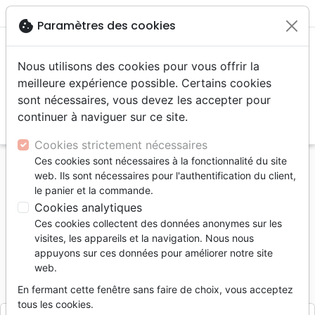
menu
shopping_cart
account_circle
cookie
Paramètres des cookies
Nous utilisons des cookies pour vous offrir la
meilleure expérience possible. Certains cookies
sont nécessaires, vous devez les accepter pour
continuer à naviguer sur ce site.
search
Reche
Cookies strictement nécessaires
Ces cookies sont nécessaires à la fonctionnalité du site
Accueil
Divers
Accessoires de Bible
web. Ils sont nécessaires pour l'authentification du client,
Pochette Bible M « Jésus est le chemin »
le panier et la commande.
blanche/fleurs
Cookies analytiques
Ces cookies collectent des données anonymes sur les
Pochette Bible M « Jésus est le
visites, les appareils et la navigation. Nous nous
chemin » blanche/fleurs
appuyons sur ces données pour améliorer notre site
web.
Référence
CEDI6413
EAN
3700318964137
Cedis
Editeur
En fermant cette fenêtre sans faire de choix, vous acceptez
tous les cookies.