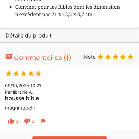
Convient pour les Bibles dont les dimensions
n’excèdent pas 21 x 15,5 x 3,7 cm.
Détails du produit
chat





Commentaires (1)
Note





09/10/2025 10:21
Par librairie A.
housse bible
magnifique!!!
thumb_up
thumb_down
flag
0
0