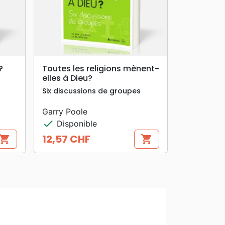
search
APERÇU RAPIDE
?
Toutes les religions mènent-
elles à Dieu?
Six discussions de groupes
Garry Poole
check
Disponible
12,57 CHF
hopping_cart
shopping_cart
Prix