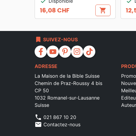
check
check
Disponible
D
16,08 CHF
12,
shopping_cart
Prix
Prix
bookmark
SUIVEZ-NOUS
facebook
youtube
pinterest
instagram
tiktok
ADRESSE
PROD
La Maison de la Bible Suisse
Promo
Chemin de Praz-Roussy 4 bis
Nouve
CP 50
Meille
1032 Romanel-sur-Lausanne
Editeu
Suisse
Auteu
phone
021 867 10 20
mail
Contactez-nous