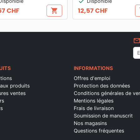
check
isponible
Disponible
57 CHF
12,57 CHF
shopping_cart
s
Prix
mail_outlin
UITS
INFORMATIONS
tions
Offres d'emploi
aux produits
Protection des données
ures ventes
Conditions générales de ve
rs
Mentions légales
rs
Frais de livraison
Soumission de manuscrit
Nos magasins
Questions fréquentes