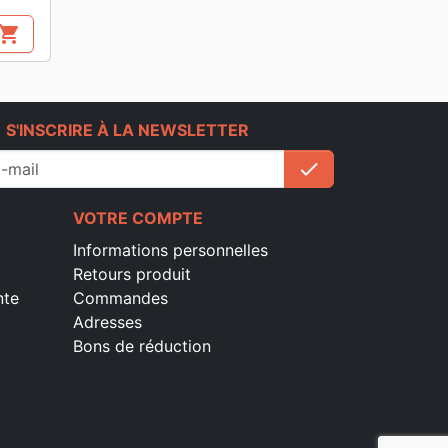
hopping_cart
e
S'INSCRIRE À LA NEWSLETTER
check
S'inscrire
VOTRE COMPTE
Informations personnelles
Retours produit
nte
Commandes
Adresses
Bons de réduction