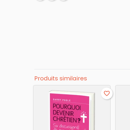
Produits similaires
favorite_border