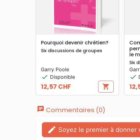
search
APERÇU RAPIDE
Pourquoi devenir chrétien?
Com
perm
Six discussions de groupes
le m
Six 
Garry Poole
Garr
check
check
Disponible
D
12,57 CHF
12,
shopping_cart
Prix
Prix
chat
Commentaires (0)
edit
Soyez le premier à donner v