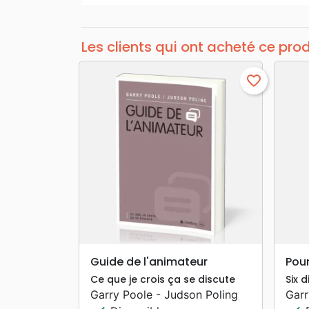
Les clients qui ont acheté ce pro
favorite_border
search
APERÇU RAPIDE
Guide de l'animateur
Pour
Ce que je crois ça se discute
Six 
Garry Poole - Judson Poling
Garr