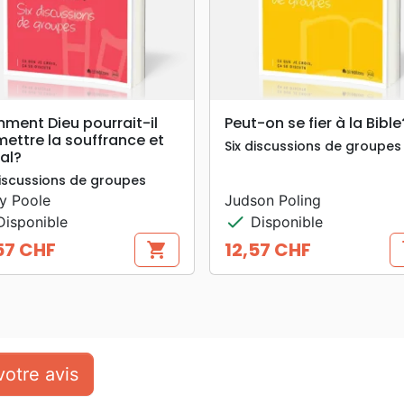
search
search
APERÇU RAPIDE
APERÇU RAPIDE
ment Dieu pourrait-il
Peut-on se fier à la Bible
ettre la souffrance et
Six discussions de groupes
al?
discussions de groupes
y Poole
Judson Poling
check
isponible
Disponible
57 CHF
12,57 CHF
shopping_cart
s
Prix
otre avis