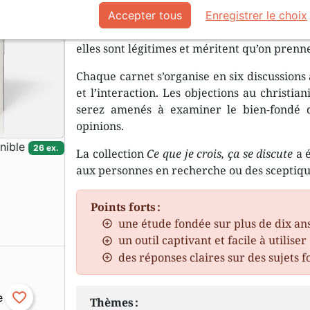
Pourquoi Dieu permet-il la souffrance et le 
Accepter tous
Enregistrer le choix
à Dieu ? Pourquoi devrais-je me fier à la 
elles sont légitimes et méritent qu’on prenn
Chaque carnet s’organise en six discussions
et l’interaction. Les objections au christi
serez amenés à examiner le bien-fondé d
opinions.
nible
26 ex.
La collection
Ce que je crois, ça se discute
a é
aux personnes en recherche ou des sceptique
Points forts :
une étude fondée sur plus de dix an
un outil captivant et facile à utiliser
des réponses claires sur des sujets
favorite_border
Thèmes :