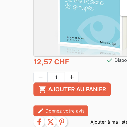
check
Dispo
12,57 CHF
remove
add
shopping_cart
AJOUTER AU PANIER
edit
Donnez votre avis
facebook
twitter
pinterest