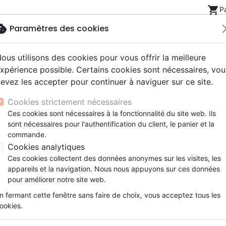
shopping_cart
P
okie
Paramètres des cookies
ous utilisons des cookies pour vous offrir la meilleure
Nouveautés
Bibles
Livres
eBooks
Jeunesse
xpérience possible. Certains cookies sont nécessaires, vou
evez les accepter pour continuer à naviguer sur ce site.
eaux Testaments
ine
lité
 ans
lations
ns animés
s
Etude biblique
Bandes dessinées
Découverte de la foi
Adolescents, jeunes
Rap, Hip-hop
Films, fiction
Jeux
d'évangélisation
Peut-on savoir si Dieu existe? - Six dis
Cookies strictement nécessaires
ons
cation
e
2 ans
ry, Latino, Folk
gnement, conférences
elisation
Segond 21
Famille, couple
Méditations
Bibles jeunesse
Instrumental
Documentaires, reportage
Accessoires de Bible
Ces cookies sont nécessaires à la fonctionnalité du site web. Ils
iles
e
esse
ro
iels
Segond
Souffrance, Relation d'aide
Souffrance, Relation d'aide
Louange, Adoration
Papeterie
Peut-on savoir si Dieu existe
sont nécessaires pour l'authentification du client, le panier et la
k
elisation
ue
esse
NEG
Santé
Psychologie
Hardrock, Métal
commande.
Six discussions de groupes
cations
ts
le, Couple
l, Soul
Darby
Ethique, société, politique
Apologétique
Pop, Rock
Cookies analytiques
Auteur :
Garry Poole
ation
Événements actuels
Ces cookies collectent des données anonymes sur les visites, les
Référence
BLF9291
EAN
9782362492914
Edi
appareils et la navigation. Nous nous appuyons sur ces données
pour améliorer notre site web.
Description
Détails du produit
n fermant cette fenêtre sans faire de choix, vous acceptez tous les
ookies.
Croire en Dieu exige une bonne dose 