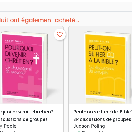
duit ont également acheté...
favorite_border
search
search
APERÇU RAPIDE
APERÇU RAPIDE
quoi devenir chrétien?
Peut-on se fier à la Bible
discussions de groupes
Six discussions de groupes
y Poole
Judson Poling