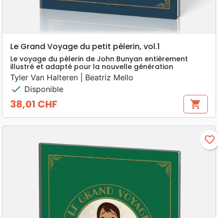
Le Grand Voyage du petit pèlerin, vol.1
Le voyage du pèlerin de John Bunyan entièrement
illustré et adapté pour la nouvelle génération
Tyler Van Halteren | Beatriz Mello
check
Disponible
38,01 CHF
shopping_cart
Prix
favorite_border