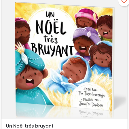
favorite_border
Un Noël très bruyant