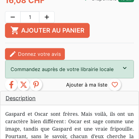
16,08 CHF
remove
add
shopping_cart
AJOUTER AU PANIER
edit
Donnez votre avis
Commandez auprès de votre librairie locale
facebook
twitter
pinterest
favorite_border
Description
Gaspard et Oscar sont frères. Mais voilà, ils ont un
caractère bien différent : Oscar est sage comme une
image, tandis que Gaspard est une vraie fripouille.
Pourtant, sans le savoir, chacun d’eux cherche la