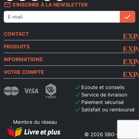
mail_outline
S'INSCRIRE À LA NEWSLETTER
check
S'i
CONTACT
PRODUITS
INFORMATIONS
VOTRE COMPTE
check
Ecoute et conseils
check
Service de livraison
check
Paiement sécurisé
check
Satisfait ou remboursé
Membre du réseau
© 2026 SBG-MB