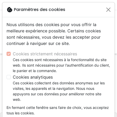
menu
shopping_cart
account_circle
cookie
Paramètres des cookies
Nous utilisons des cookies pour vous offrir la
meilleure expérience possible. Certains cookies
sont nécessaires, vous devez les accepter pour
continuer à naviguer sur ce site.
search
Reche
Cookies strictement nécessaires
Ces cookies sont nécessaires à la fonctionnalité du site
Accueil
Livres
Enfants
4 à 6 ans
Histoires
web. Ils sont nécessaires pour l'authentification du client,
Oscar et sa fripouille de frère
le panier et la commande.
Cookies analytiques
Oscar et sa fripouille de frère
Ces cookies collectent des données anonymes sur les
Auteur :
Ginger M. Blomberg
| Illustrateur :
visites, les appareils et la navigation. Nous nous
Samara Hardy
appuyons sur ces données pour améliorer notre site
web.
Référence
BLF7125
EAN
9782386571251
BLF Éditions
Editeur
En fermant cette fenêtre sans faire de choix, vous acceptez
tous les cookies.