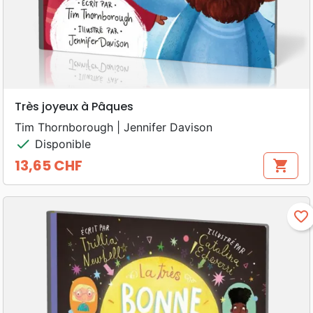
Très joyeux à Pâques
Tim Thornborough | Jennifer Davison
check
Disponible
13,65 CHF
shopping_cart
Prix
favorite_border