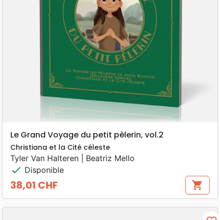
Le Grand Voyage du petit pèlerin, vol.2
Christiana et la Cité céleste
Tyler Van Halteren | Beatriz Mello
check
Disponible
38,01 CHF
shopping_cart
Prix