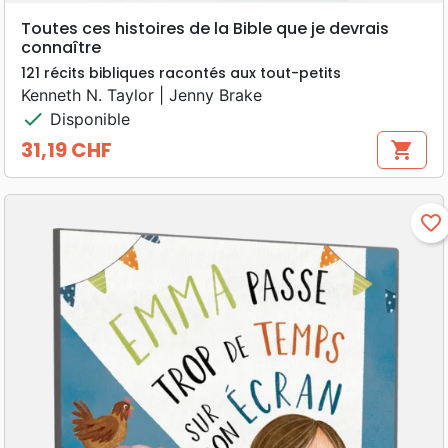
Toutes ces histoires de la Bible que je devrais
connaître
121 récits bibliques racontés aux tout-petits
Kenneth N. Taylor | Jenny Brake
check
Disponible
31,19 CHF
shopping_cart
Prix
favorite_border