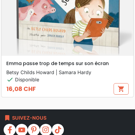
Emma passe trop de temps sur son écran
Betsy Childs Howard | Samara Hardy
check
Disponible
16,08 CHF
shopping_cart
Prix
bookmark
SUIVEZ-NOUS
facebook
youtube
pinterest
instagram
tiktok