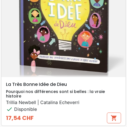
La Très Bonne Idée de Dieu
Pourquoi nos différences sont si belles : la vraie
histoire
Trillia Newbell | Catalina Echeverri
check
Disponible
17,54 CHF
shopping_cart
Prix