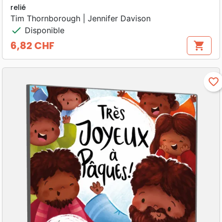
relié
Tim Thornborough | Jennifer Davison
check
Disponible
6,82 CHF
shopping_cart
Prix
favorite_border