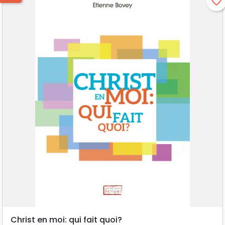
favorite_border
Christ en moi: qui fait quoi?