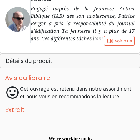
Engagé auprès de la Jeunesse Action
Biblique (JAB) dès son adolescence, Patrice
Berger a pris la responsabilité du journal
d’édification Ta Jeunesse il y a plus de 17
ans. Ces différentes tâches l’ont conduit à un
book_open
Voir plus
service pastoral à plein temps en
francophonie, dans lequel il est actif depuis
Détails du produit
15 ans.
Avis du libraire
mood
Cet ouvrage est retenu dans notre assortiment
et nous vous en recommandons la lecture.
Extrait