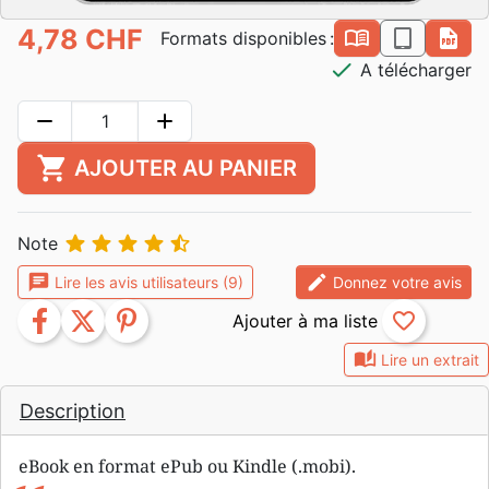
4,78 CHF
book_open
epub
pdf
Formats disponibles :
check
A télécharger
remove
add
shopping_cart
AJOUTER AU PANIER





Note
chat
edit
Lire les avis utilisateurs (9)
Donnez votre avis
facebook
twitter
pinterest
favorite_border
auto_stories
Lire un extrait
Description
eBook en format ePub ou Kindle (.mobi).