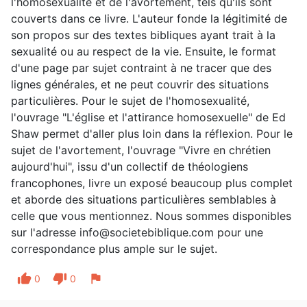
l'homosexualité et de l'avortement, tels qu'ils sont
couverts dans ce livre. L'auteur fonde la légitimité de
son propos sur des textes bibliques ayant trait à la
sexualité ou au respect de la vie. Ensuite, le format
d'une page par sujet contraint à ne tracer que des
lignes générales, et ne peut couvrir des situations
particulières. Pour le sujet de l'homosexualité,
l'ouvrage "L'église et l'attirance homosexuelle" de Ed
Shaw permet d'aller plus loin dans la réflexion. Pour le
sujet de l'avortement, l'ouvrage "Vivre en chrétien
aujourd'hui", issu d'un collectif de théologiens
francophones, livre un exposé beaucoup plus complet
et aborde des situations particulières semblables à
celle que vous mentionnez. Nous sommes disponibles
sur l'adresse info@societebiblique.com pour une
correspondance plus ample sur le sujet.
thumb_up
thumb_down
flag
0
0