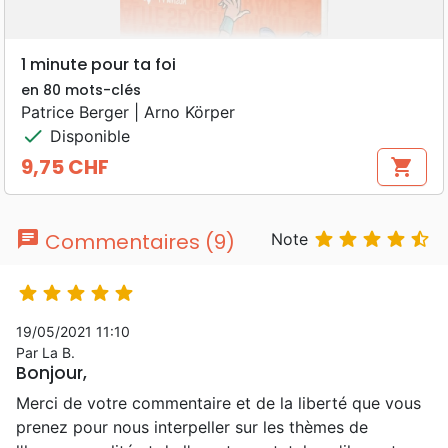
1 minute pour ta foi
en 80 mots-clés
Patrice Berger | Arno Körper
check
Disponible
9,75 CHF
shopping_cart
Prix
chat





Commentaires (9)
Note





19/05/2021 11:10
Par La B.
Bonjour,
Merci de votre commentaire et de la liberté que vous
prenez pour nous interpeller sur les thèmes de