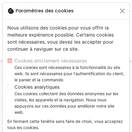
menu
shopping_cart
account_circle
cookie
Paramètres des cookies
Nous utilisons des cookies pour vous offrir la
meilleure expérience possible. Certains cookies
sont nécessaires, vous devez les accepter pour
continuer à naviguer sur ce site.
search
Reche
Cookies strictement nécessaires
Ces cookies sont nécessaires à la fonctionnalité du site
Accueil
Livres
Enfants
Adolescents, Jeunes
web. Ils sont nécessaires pour l'authentification du client,
12 à 15 ans
Vie chrétienne
le panier et la commande.
1 minute pour ta foi - en 80 mots-clés - ebook
Cookies analytiques
Ces cookies collectent des données anonymes sur les
1 minute pour ta foi
visites, les appareils et la navigation. Nous nous
en 80 mots-clés - ebook
appuyons sur ces données pour améliorer notre site
web.
Auteur :
Patrice Berger
En fermant cette fenêtre sans faire de choix, vous acceptez
Référence
MB3531-EPUB
EAN
9782826000068
tous les cookies.
La Maison de la Bible