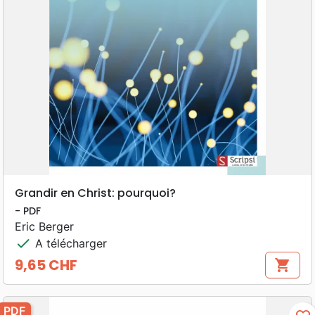
Grandir en Christ: pourquoi?
- PDF
Eric Berger
check
A télécharger
9,65 CHF
shopping_cart
Prix
PDF