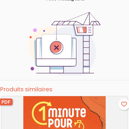
Produits similaires
PDF
favorite_border