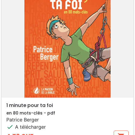
1 minute pour ta foi
en 80 mots-clés - pdf
Patrice Berger
check
A télécharger