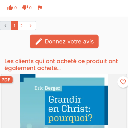
thumb_up
thumb_down
flag
0
0
chevron_left
chevron_right
1
2
edit
Donnez votre avis
Les clients qui ont acheté ce produit ont
également acheté...
PDF
favorite_border