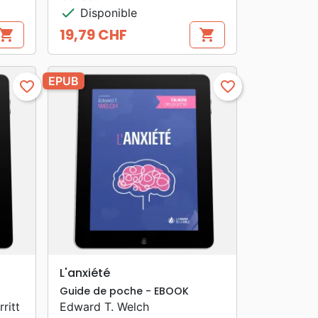
check
Disponible
19,79 CHF
hopping_cart
shopping_cart
Prix
EPUB
favorite_border
favorite_border
search
APERÇU RAPIDE
L'anxiété
Guide de poche - EBOOK
ritt
Edward T. Welch