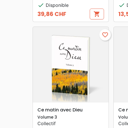
check
check
Disponible
D
39,86 CHF
13,
shopping_cart
Prix
Prix
favorite_border
search
APERÇU RAPIDE
Ce matin avec Dieu
Ce 
Volume 3
Vol
Collectif
Coll