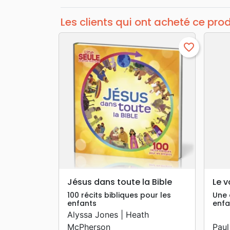
Les clients qui ont acheté ce pro
favorite_border
search
APERÇU RAPIDE
Jésus dans toute la Bible
Le v
100 récits bibliques pour les
Une 
enfants
enfa
Alyssa Jones | Heath
McPherson
Paul