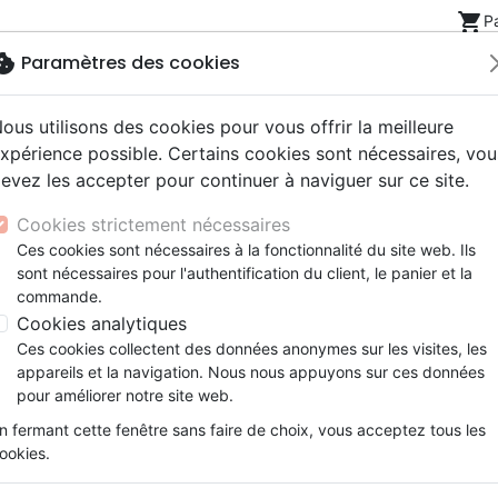
shopping_cart
P
okie
Paramètres des cookies
ous utilisons des cookies pour vous offrir la meilleure
Nouveautés
Bibles
Livres
eBooks
Jeunesse
xpérience possible. Certains cookies sont nécessaires, vou
evez les accepter pour continuer à naviguer sur ce site.
eaux Testaments
ine
lité
 ans
lations
ns animés
s
Etude biblique
Bandes dessinées
Découverte de la foi
Adolescents, jeunes
Rap, Hip-hop
Films, fiction
Jeux
stoires
Amis et le voyageur (Les)
Cookies strictement nécessaires
ons
cation
e
2 ans
ry, Latino, Folk
gnement, conférences
elisation
Segond 21
Famille, couple
Méditations
Bibles jeunesse
Instrumental
Documentaires, reportage
Accessoires de Bible
Ces cookies sont nécessaires à la fonctionnalité du site web. Ils
iles
e
esse
ro
iels
Segond
Souffrance, Relation d'aide
Souffrance, Relation d'aide
Louange, Adoration
Papeterie
Les amis et le voyageur
sont nécessaires pour l'authentification du client, le panier et la
k
elisation
ue
esse
NEG
Santé
Psychologie
Hardrock, Métal
commande.
Auteur :
Sam Brewster
| Illustrateur :
Han
cations
ts
le, Couple
l, Soul
Darby
Ethique, société, politique
Apologétique
Pop, Rock
Cookies analytiques
Référence
BLF7147
EAN
9782386571473
Edi
ation
Événements actuels
Ces cookies collectent des données anonymes sur les visites, les
Description
Détails du produit
appareils et la navigation. Nous nous appuyons sur ces données
pour améliorer notre site web.
Deux amis marchent sur la longue route q
n fermant cette fenêtre sans faire de choix, vous acceptez tous les
est lourd de chagrin, car l’homme qu’ils aim
ookies.
rejoint et partage avec eux une vérité stupéfi
en réalité le début d’un magnifique pro