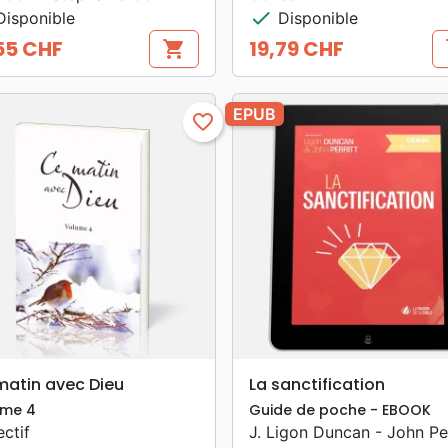
check
isponible
Disponible
55 CHF
19,79 CHF
shopping_cart
s
Prix
EPUB
favorite_border
search
search
APERÇU RAPIDE
APERÇU RAPIDE
matin avec Dieu
La sanctification
ume 4
Guide de poche - EBOOK
ectif
J. Ligon Duncan - John Per