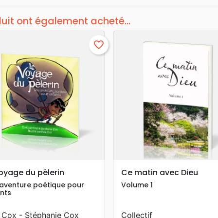
duit ont également acheté...
favorite_border
search
search
APERÇU RAPIDE
APERÇU RAPIDE
oyage du pèlerin
Ce matin avec Dieu
aventure poétique pour
Volume 1
nts
 Cox - Stéphanie Cox
Collectif