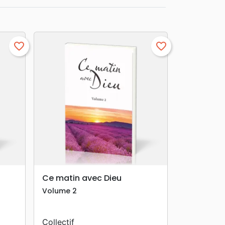
favorite_border
favorite_border
search
APERÇU RAPIDE
Ce matin avec Dieu
Volume 2
Collectif