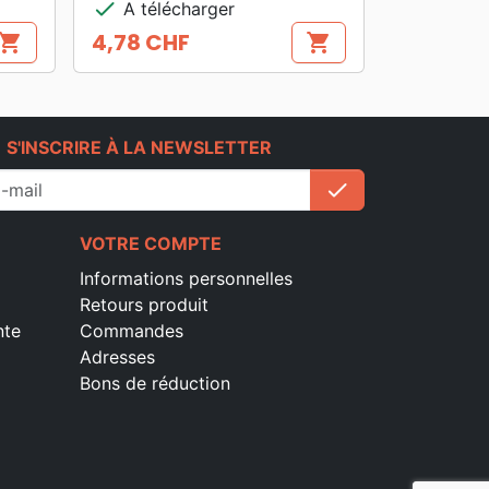
check
A télécharger
4,78 CHF
hopping_cart
shopping_cart
Prix
e
S'INSCRIRE À LA NEWSLETTER
check
S'inscrire
VOTRE COMPTE
Informations personnelles
Retours produit
nte
Commandes
Adresses
Bons de réduction