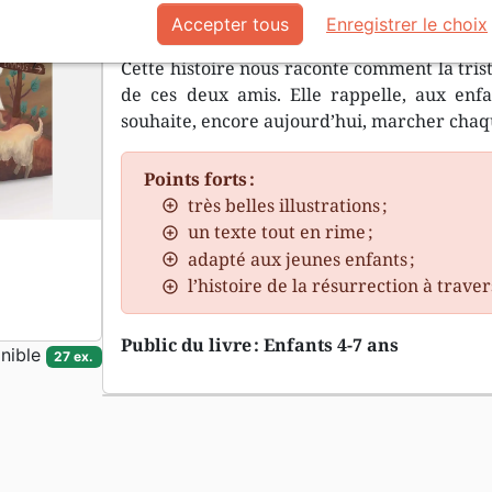
étranger ?
Accepter tous
Enregistrer le choix
Cette histoire nous raconte comment la trist
de ces deux amis. Elle rappelle, aux en
souhaite, encore aujourd’hui, marcher chaq
Points forts :
très belles illustrations ;
un texte tout en rime ;
adapté aux jeunes enfants ;
l’histoire de la résurrection à trave
Public du livre : Enfants 4-7 ans
nible
27 ex.