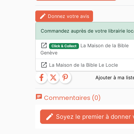
edit
Donnez votre avis
Commandez auprès de votre librairie loc
launch
La Maison de la Bible
Click & Collect
Genève
launch
La Maison de la Bible Le Locle
facebook
twitter
pinterest
chat
Commentaires (0)
edit
Soyez le premier à donner v