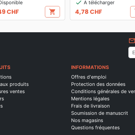
check
isponible
A télécharger
49 CHF
4,78 CHF
shopping_cart
s
Prix
mail_outlin
UITS
INFORMATIONS
tions
Offres d'emploi
aux produits
Protection des données
ures ventes
Conditions générales de ve
rs
Mentions légales
rs
Frais de livraison
Soumission de manuscrit
Nos magasins
Questions fréquentes