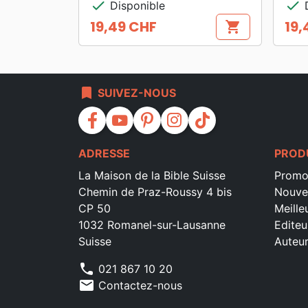
check
check
Disponible
D
19,49 CHF
19,
shopping_cart
Prix
Prix
bookmark
SUIVEZ-NOUS
facebook
youtube
pinterest
instagram
tiktok
ADRESSE
PROD
La Maison de la Bible Suisse
Promo
Chemin de Praz-Roussy 4 bis
Nouve
CP 50
Meille
1032 Romanel-sur-Lausanne
Editeu
Suisse
Auteu
phone
021 867 10 20
mail
Contactez-nous