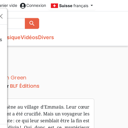
account_circle
anier vide
Connexion
Suisse
français
search
Rechercher
Musique
Vidéos
Divers
s
Français courant
Fêtes chrétiennes
Bibles
Recueil enfants
Recueils de chants
Histoires vraies, témoignages
Tableaux et posters
s
NBS
Livres cadeaux
Commentaires
Reggae
Traités, Brochures (<16 p.)
Semeur
Recueils de chants
Formation
Audio-Bibles
Audio
Nouvel Age, Esoterisme
nah Green
Divers
BLF Éditions
teur
ui mène au village d’Emmaüs. Leur cœur
aient a été crucifié. Mais un voyageur les
ante : ce qui leur semblait être la fin est
jet divin ! Qui donc est ce mystérieux