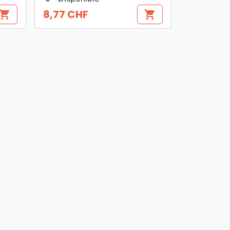
8,77 CHF
hopping_cart
shopping_cart
Prix