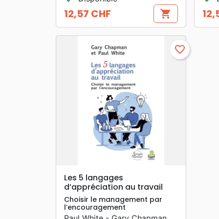
12,57 CHF
12,
shopping_cart
Prix
Prix
favorite_border
search
APERÇU RAPIDE
Les 5 langages
d’appréciation au travail
Choisir le management par
l’encouragement
Paul White - Gary Chapman