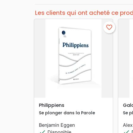
Les clients qui ont acheté ce pro
favorite_border
search
APERÇU RAPIDE
Philippiens
Gal
Se plonger dans la Parole
Se p
Benjamin Eggen
Ale
check
check
Disponible
D