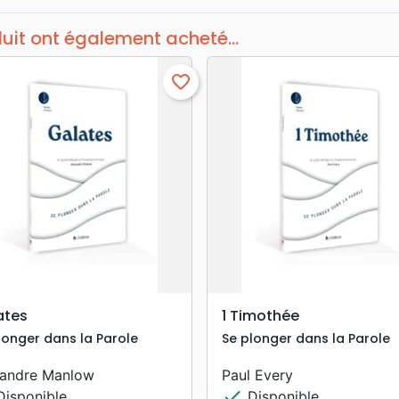
duit ont également acheté...
favorite_border
search
search
APERÇU RAPIDE
APERÇU RAPIDE
ates
1 Timothée
longer dans la Parole
Se plonger dans la Parole
xandre Manlow
Paul Every
check
isponible
Disponible