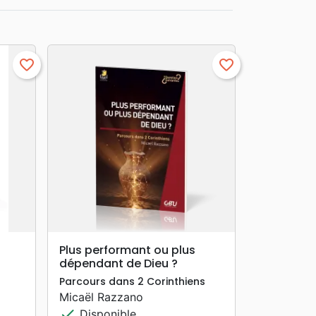
favorite_border
favorite_border
search
APERÇU RAPIDE
Plus performant ou plus
dépendant de Dieu ?
Parcours dans 2 Corinthiens
Micaël Razzano
check
Disponible