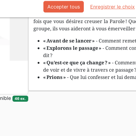
Cette série de guides vous permettra de v
Accepter tous
Enregistrer le choix
l’un après l’autre. Son approche claire et p
fois que vous désirez creuser la Parole ! Qu
groupe, ils vous aideront à vous émerveiller 
« Avant de se lancer »
- Comment remett
« Explorons le passage »
- Comment com
dit ?
« Qu’est-ce que ça change ? »
- Comment
de voir et de vivre à travers ce passage 
« Prions »
- Que lui confesser et lui dem
nible
46 ex.