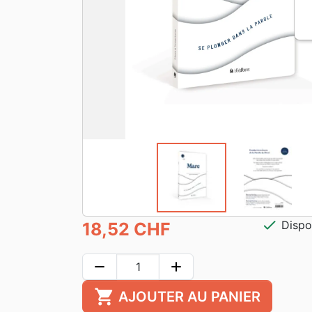
check
Dispo
18,52 CHF
remove
add
shopping_cart
AJOUTER AU PANIER