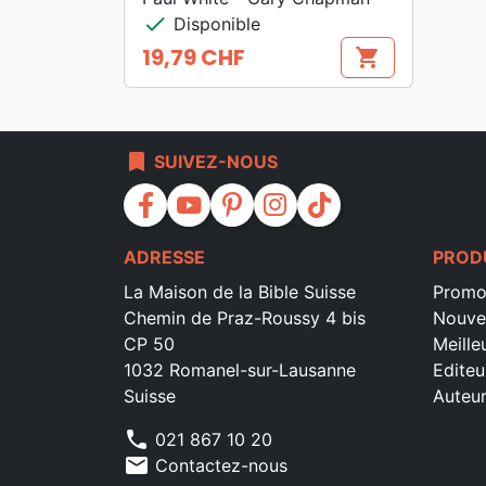
check
Disponible
19,79 CHF
shopping_cart
Prix
bookmark
SUIVEZ-NOUS
facebook
youtube
pinterest
instagram
tiktok
ADRESSE
PROD
La Maison de la Bible Suisse
Promo
Chemin de Praz-Roussy 4 bis
Nouve
CP 50
Meille
1032 Romanel-sur-Lausanne
Editeu
Suisse
Auteu
phone
021 867 10 20
mail
Contactez-nous