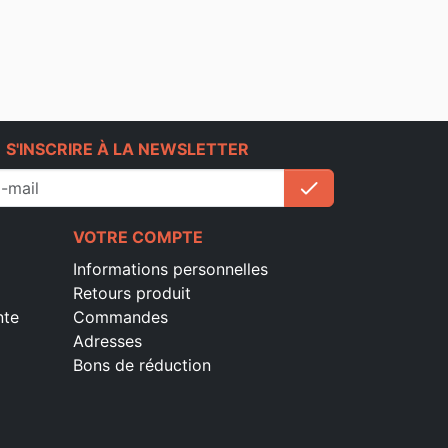
e
S'INSCRIRE À LA NEWSLETTER
check
S'inscrire
VOTRE COMPTE
Informations personnelles
Retours produit
nte
Commandes
Adresses
Bons de réduction