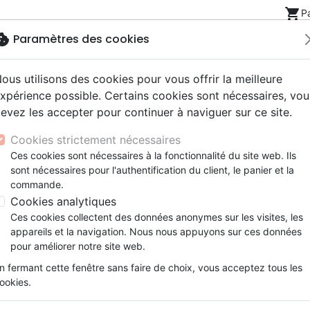
shopping_cart
P
okie
Paramètres des cookies
ous utilisons des cookies pour vous offrir la meilleure
Nouveautés
Bibles
Livres
eBooks
Jeunesse
xpérience possible. Certains cookies sont nécessaires, vou
evez les accepter pour continuer à naviguer sur ce site.
eaux Testaments
ine
lité
 ans
lations
ns animés
s
Etude biblique
Bandes dessinées
Découverte de la foi
Adolescents, jeunes
Rap, Hip-hop
Films, fiction
Jeux
Marc - Se plonger dans la Parole
Cookies strictement nécessaires
ons
cation
e
2 ans
ry, Latino, Folk
gnement, conférences
elisation
Segond 21
Famille, couple
Méditations
Bibles jeunesse
Instrumental
Documentaires, reportage
Accessoires de Bible
Ces cookies sont nécessaires à la fonctionnalité du site web. Ils
iles
e
esse
ro
iels
Segond
Souffrance, Relation d'aide
Souffrance, Relation d'aide
Louange, Adoration
Papeterie
Marc
sont nécessaires pour l'authentification du client, le panier et la
k
elisation
ue
esse
NEG
Santé
Psychologie
Hardrock, Métal
commande.
Se plonger dans la Parole
cations
ts
le, Couple
l, Soul
Darby
Ethique, société, politique
Apologétique
Pop, Rock
Cookies analytiques
Auteur :
Etienne Koning
-
Timothée Koni
ation
Événements actuels
Ces cookies collectent des données anonymes sur les visites, les
Référence
BLF7157
EAN
9782386571572
Edi
appareils et la navigation. Nous nous appuyons sur ces données
pour améliorer notre site web.
Description
Détails du produit
n fermant cette fenêtre sans faire de choix, vous acceptez tous les
ookies.
Comment prendre plaisir à chaque in