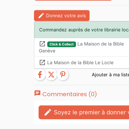
edit
Donnez votre avis
Commandez auprès de votre librairie loc
launch
La Maison de la Bible
Click & Collect
Genève
launch
La Maison de la Bible Le Locle
facebook
twitter
pinterest
chat
Commentaires (0)
edit
Soyez le premier à donner v