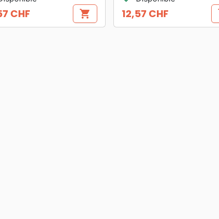
57 CHF
12,57 CHF
shopping_cart
s
Prix