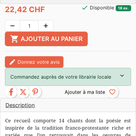
check
Disponible
22,42 CHF
18 ex.
remove
add
shopping_cart
AJOUTER AU PANIER
edit
Donnez votre avis
Commandez auprès de votre librairie locale
facebook
twitter
pinterest
favorite_border
Description
Ce recueil comporte 14 chants dont la poésie est
inspirée de la tradition franco-protestante riche et
variée que l’on retrouvait dans les oeuvres de