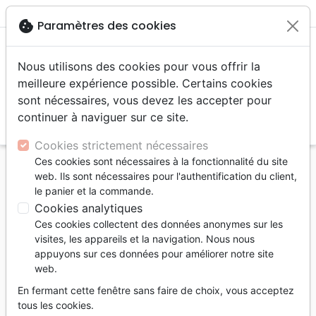
menu
shopping_cart
account_circle
cookie
Paramètres des cookies
Nous utilisons des cookies pour vous offrir la
meilleure expérience possible. Certains cookies
sont nécessaires, vous devez les accepter pour
continuer à naviguer sur ce site.
search
Reche
Cookies strictement nécessaires
Ces cookies sont nécessaires à la fonctionnalité du site
Accueil
Livres
Recueils de chants
Adultes
web. Ils sont nécessaires pour l'authentification du client,
Poésies sélectionnées - Recueil de chants pour
le panier et la commande.
l'église chrétienne du 21e siècle - Tome 1
Cookies analytiques
Ces cookies collectent des données anonymes sur les
Poésies sélectionnées
visites, les appareils et la navigation. Nous nous
Recueil de chants pour l'église chrétienne
appuyons sur ces données pour améliorer notre site
web.
du 21e siècle - Tome 1
En fermant cette fenêtre sans faire de choix, vous acceptez
Référence
EXIT4990
EAN
9790900149909
tous les cookies.
Éditions Exit
Editeur