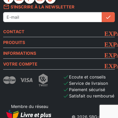
mail_outline
S'INSCRIRE À LA NEWSLETTER
check
S'i
CONTACT
PRODUITS
INFORMATIONS
VOTRE COMPTE
check
Ecoute et conseils
check
Service de livraison
check
Paiement sécurisé
check
Satisfait ou remboursé
Membre du réseau
© 2026 SBG-MB