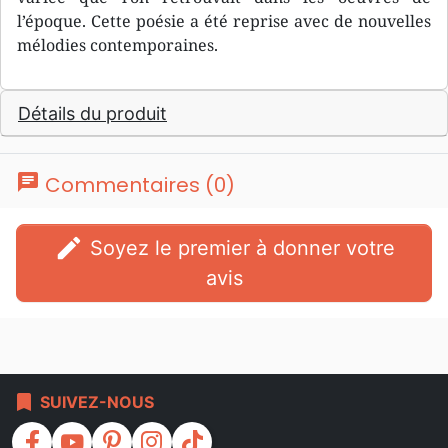
l’époque. Cette poésie a été reprise avec de nouvelles
mélodies contemporaines.
Détails du produit
chat
Commentaires (0)
edit
Soyez le premier à donner votre
avis
bookmark
SUIVEZ-NOUS
facebook
youtube
pinterest
instagram
tiktok