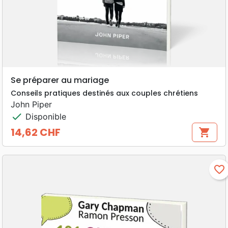
Se préparer au mariage
Conseils pratiques destinés aux couples chrétiens
John Piper
check
Disponible
14,62 CHF
shopping_cart
Prix
favorite_border