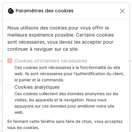
menu
shopping_cart
account_circle
cookie
Paramètres des cookies
Nous utilisons des cookies pour vous offrir la
meilleure expérience possible. Certains cookies
sont nécessaires, vous devez les accepter pour
continuer à naviguer sur ce site.
search
Reche
Cookies strictement nécessaires
Ces cookies sont nécessaires à la fonctionnalité du site
Accueil
Livres
Famille, couple
Mariage
web. Ils sont nécessaires pour l'authentification du client,
Petit Jeu de la découverte (Le) - Un jeu pour les
le panier et la commande.
couples qui souhaitent mieux se connaître ou se
Cookies analytiques
redécouvrir
Ces cookies collectent des données anonymes sur les
visites, les appareils et la navigation. Nous nous
Le Petit Jeu de la découverte
appuyons sur ces données pour améliorer notre site
web.
Un jeu pour les couples qui souhaitent
mieux se connaître ou se redécouvrir
En fermant cette fenêtre sans faire de choix, vous acceptez
tous les cookies.
Auteur :
Stéphanie Talbot