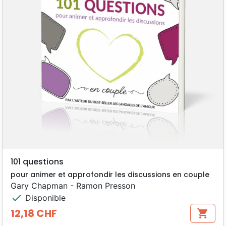
101 questions
pour animer et approfondir les discussions en couple
Gary Chapman - Ramon Presson
check
Disponible
12,18 CHF
shopping_cart
Prix