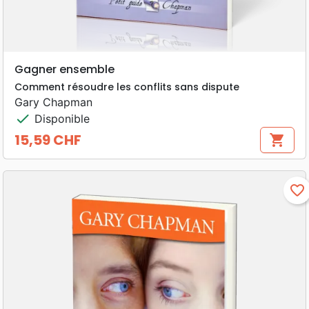
Gagner ensemble
Comment résoudre les conflits sans dispute
Gary Chapman
check
Disponible
15,59 CHF
shopping_cart
Prix
favorite_border