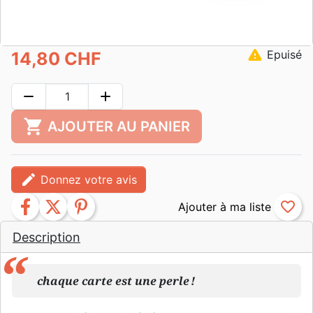
warning
Epuisé
14,80 CHF
remove
add
shopping_cart
AJOUTER AU PANIER
edit
Donnez votre avis
facebook
twitter
pinterest
favorite_border
Description
chaque carte est une perle !