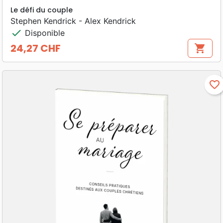
Le défi du couple
Stephen Kendrick - Alex Kendrick
check
Disponible
24,27 CHF
shopping_cart
Prix
favorite_border