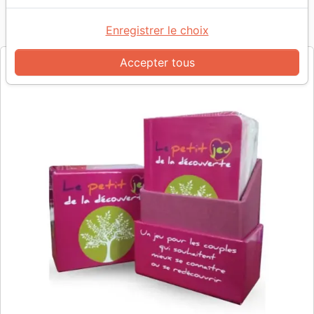
Référence
FAR4457
EAN
9782863144572
Enregistrer le choix
Farel
Editeur
Accepter tous