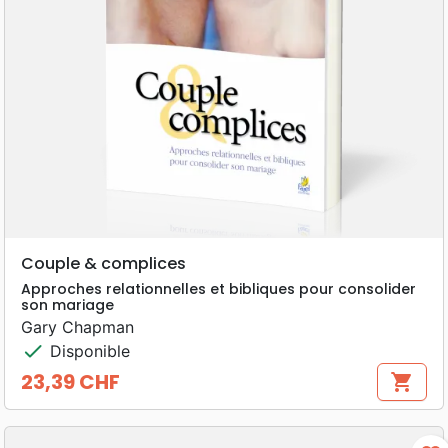
Couple & complices
Approches relationnelles et bibliques pour consolider
son mariage
Gary Chapman
check
Disponible
23,39 CHF
shopping_cart
Prix