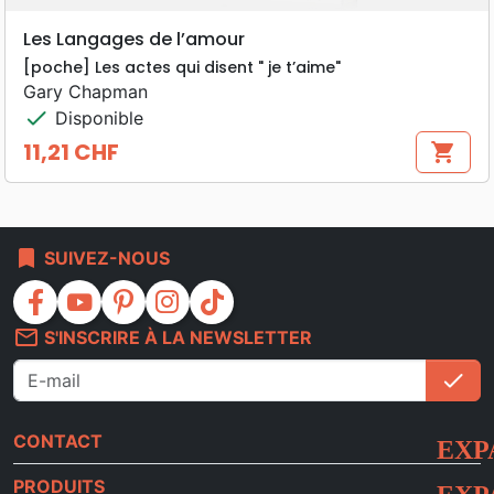
Les Langages de l’amour
[poche] Les actes qui disent " je t’aime"
Gary Chapman
check
Disponible
11,21 CHF
shopping_cart
Prix
bookmark
SUIVEZ-NOUS
facebook
youtube
pinterest
instagram
tiktok
mail_outline
S'INSCRIRE À LA NEWSLETTER
check
S'i
CONTACT
PRODUITS