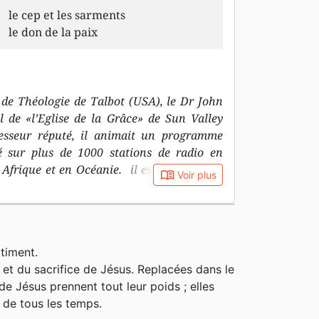
le cep et les sarments
le don de la paix
de Théologie de Talbot (USA), le Dr John
l de «l’Eglise de la Grâce» de Sun Valley
ofesseur réputé, il animait un programme
sé sur plus de 1000 stations de radio en
Afrique et en Océanie. il est connu pour
book_open
Voir plus
fermes et claires et son désir d’attachement
lle. Il aura consacré sa vie à une théologie
rofondie des Écritures en mettant l’accent
t historique de chaque passage. Il laisse
timent.
liers de prédications, d’une série de
 et du sacrifice de Jésus. Replacées dans le
u Testament et près de 150 livres édités
e Jésus prennent tout leur poids ; elles
en français. Il est également le rédacteur
 de tous les temps.
 portant son nom, éditée par la Société