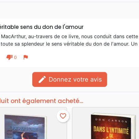
Biblique de Genève.
éritable sens du don de l'amour
MacArthur, au-travers de ce livre, nous conduit dans cett
toute sa splendeur le sens véritable du don de l'amour. Un 
thumb_down
flag
1
0
edit
Donnez votre avis
duit ont également acheté...
favorite_border