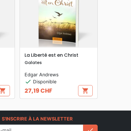
search
APERÇU RAPIDE
La Liberté est en Christ
Galates
Edgar Andrews
check
Disponible
27,19 CHF
hopping_cart
shopping_cart
Prix
e
S'INSCRIRE À LA NEWSLETTER
check
S'inscrire