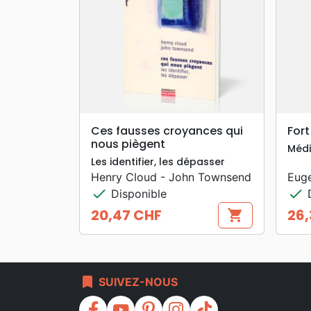
search
APERÇU RAPIDE
Ces fausses croyances qui
For
nous piègent
Médi
Les identifier, les dépasser
Henry Cloud - John Townsend
Euge
check
check
Disponible
D
20,47 CHF
26,
shopping_cart
Prix
Prix
bookmark
SUIVEZ-NOUS
facebook
youtube
pinterest
instagram
tiktok