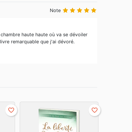





Note
e chambre haute haute où va se dévoiler
livre remarquable que j'ai dévoré.
favorite_border
favorite_border