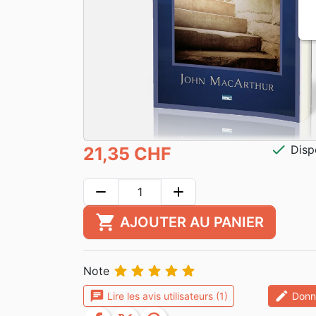
check
Disp
21,35 CHF
remove
add
shopping_cart
AJOUTER AU PANIER





Note
chat
edit
Lire les avis utilisateurs (1)
Donne