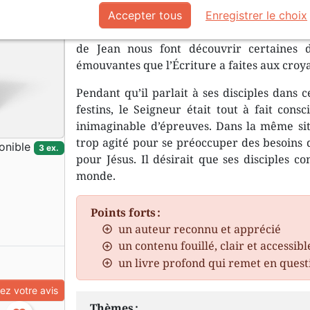
Accepter tous
Enregistrer le choix
Les événements et les enseignements relatés
de Jean nous font découvrir certaines 
émouvantes que l’Écriture a faites aux croya
Pendant qu’il parlait à ses disciples dans
festins, le Seigneur était tout à fait consc
inimaginable d’épreuves. Dans la même situ
trop agité pour se préoccuper des besoins de
onible
3 ex.
pour Jésus. Il désirait que ses disciples co
monde.
Points forts :
un auteur reconnu et apprécié
un contenu fouillé, clair et accessibl
un livre profond qui remet en quest
z votre avis
Thèmes :