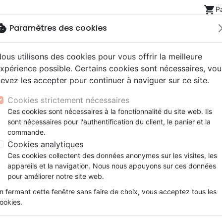
shopping_cart
P
okie
Paramètres des cookies
ous utilisons des cookies pour vous offrir la meilleure
Nouveautés
Bibles
Livres
eBooks
Jeunesse
xpérience possible. Certains cookies sont nécessaires, vou
evez les accepter pour continuer à naviguer sur ce site.
eaux Testaments
ine
lité
 ans
lations
ns animés
s
Etude biblique
Bandes dessinées
Découverte de la foi
Adolescents, jeunes
Rap, Hip-hop
Films, fiction
Jeux
les
Chambre haute (La) - Les dernières promesses de Jés
Cookies strictement nécessaires
ons
cation
e
2 ans
ry, Latino, Folk
gnement, conférences
elisation
Segond 21
Famille, couple
Méditations
Bibles jeunesse
Instrumental
Documentaires, reportage
Accessoires de Bible
Ces cookies sont nécessaires à la fonctionnalité du site web. Ils
iles
e
esse
ro
iels
Segond
Souffrance, Relation d'aide
Souffrance, Relation d'aide
Louange, Adoration
Papeterie
La chambre haute
sont nécessaires pour l'authentification du client, le panier et la
k
elisation
ue
esse
NEG
Santé
Psychologie
Hardrock, Métal
commande.
Les dernières promesses de Jésus 
cations
ts
le, Couple
l, Soul
Darby
Ethique, société, politique
Apologétique
Pop, Rock
Cookies analytiques
Auteur :
John F. MacArthur
ation
Événements actuels
Ces cookies collectent des données anonymes sur les visites, les
Référence
PC2275
EAN
9782890822757
Ed
appareils et la navigation. Nous nous appuyons sur ces données
pour améliorer notre site web.
Description
Détails du produit
n fermant cette fenêtre sans faire de choix, vous acceptez tous les
ookies.
Tout en sachant parfaitement ce qui 
besoins des autres