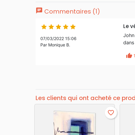
chat
Commentaires (1)
Le v





John 
07/03/2022 15:06
dans 
Par Monique B.
thumb_up
Les clients qui ont acheté ce pro
favorite_border