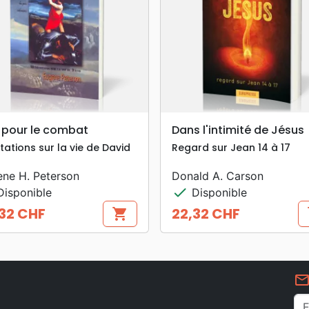
search
search
APERÇU RAPIDE
APERÇU RAPIDE
t pour le combat
Dans l'intimité de Jésus
tations sur la vie de David
Regard sur Jean 14 à 17
ne H. Peterson
Donald A. Carson
check
isponible
Disponible
32 CHF
22,32 CHF
shopping_cart
s
Prix
mail_outlin