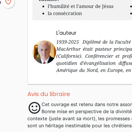
favorite_border
l’humilité et l’amour de Jésus
la consécration
L'auteur
1939-2025 Diplômé de la Faculté 
MacArthur était pasteur principa
(Californie). Conférencier et pr
quotidien d’évangélisation diffu
Amérique du Nord, en Europe, en 
ses prises de position parfois très 
à la Parole et la prédication textue
rigoureuse, fondée sur l’étude app
Avis du libraire
sur l’arrière plan grammatical e
sentiment_satisfied
Cet ouvrage est retenu dans notre assor
derrière lui l’héritage de mil
Bonne mise en perspective de la divinité
commentaires complète du Nouvea
contexte (juste avant sa mort), les promesses d
dont de nombreux ont été traduits 
sont un héritage inestimable pour les chrétiens
de la remarquable Bible d'étude