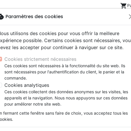
shopping_cart
P
okie
Paramètres des cookies
ous utilisons des cookies pour vous offrir la meilleure
Nouveautés
Bibles
Livres
eBooks
Jeunesse
xpérience possible. Certains cookies sont nécessaires, vou
evez les accepter pour continuer à naviguer sur ce site.
eaux Testaments
ine
lité
 ans
lations
ns animés
s
Etude biblique
Bandes dessinées
Découverte de la foi
Adolescents, jeunes
Rap, Hip-hop
Films, fiction
Jeux
Nouvelle Français Courant - couverture rigide illustrée, av
Cookies strictement nécessaires
ons
cation
e
2 ans
ry, Latino, Folk
gnement, conférences
elisation
Segond 21
Famille, couple
Méditations
Bibles jeunesse
Instrumental
Documentaires, reportage
Accessoires de Bible
Ces cookies sont nécessaires à la fonctionnalité du site web. Ils
iles
e
esse
ro
iels
Segond
Souffrance, Relation d'aide
Souffrance, Relation d'aide
Louange, Adoration
Papeterie
Bible Nouvelle Français Cou
sont nécessaires pour l'authentification du client, le panier et la
k
elisation
ue
esse
NEG
Santé
Psychologie
Hardrock, Métal
commande.
couverture rigide illustrée, avec 
cations
ts
le, Couple
l, Soul
Darby
Ethique, société, politique
Apologétique
Pop, Rock
Cookies analytiques
terracotta
ation
Événements actuels
Ces cookies collectent des données anonymes sur les visites, les
Version :
Nouvelle Français Courant
appareils et la navigation. Nous nous appuyons sur ces données
Référence
NFC3050
EAN
9782386230509
E
pour améliorer notre site web.
Description
Détails du produit
n fermant cette fenêtre sans faire de choix, vous acceptez tous les
ookies.
Description de l’éditeur :