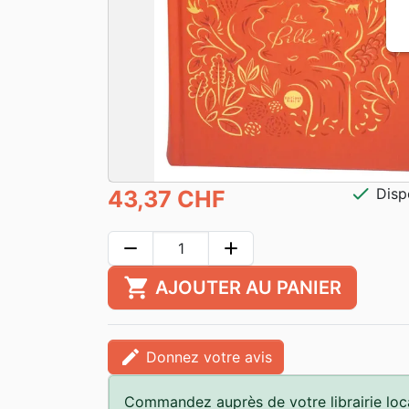
check
Disp
43,37 CHF
remove
add
shopping_cart
AJOUTER AU PANIER
edit
Donnez votre avis
Commandez auprès de votre librairie loc