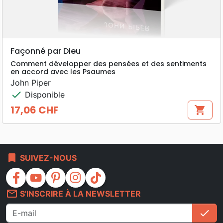
Façonné par Dieu
Comment développer des pensées et des sentiments
en accord avec les Psaumes
John Piper
check
Disponible
17,06 CHF
shopping_cart
Prix
bookmark
SUIVEZ-NOUS
facebook
youtube
pinterest
instagram
tiktok
mail_outline
S'INSCRIRE À LA NEWSLETTER
check
S'i