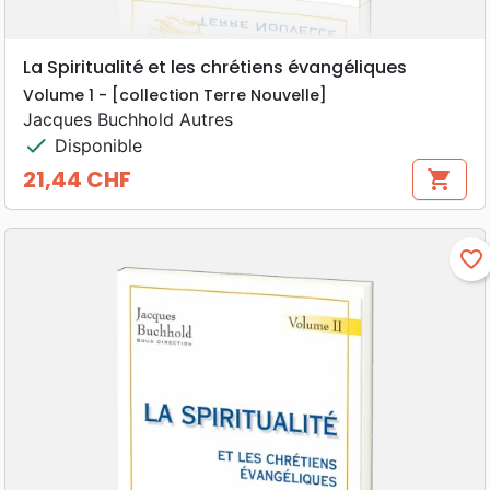
La Spiritualité et les chrétiens évangéliques
Volume 1 - [collection Terre Nouvelle]
Jacques Buchhold Autres
check
Disponible
21,44 CHF
shopping_cart
Prix
favorite_border