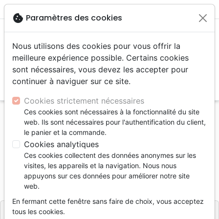
menu
shopping_cart
account_circle
cookie
Paramètres des cookies
Nous utilisons des cookies pour vous offrir la
meilleure expérience possible. Certains cookies
sont nécessaires, vous devez les accepter pour
continuer à naviguer sur ce site.
search
Reche
Cookies strictement nécessaires
Ces cookies sont nécessaires à la fonctionnalité du site
Accueil
Livres
Edification
Croissance spirituelle
web. Ils sont nécessaires pour l'authentification du client,
Grâce, la loi et la joie (La)
le panier et la commande.
Cookies analytiques
La grâce, la loi et la joie
Ces cookies collectent des données anonymes sur les
Auteur :
Alexandre Vinet
visites, les appareils et la navigation. Nous nous
appuyons sur ces données pour améliorer notre site
Référence
BLF7142
EAN
9782386571428
web.
BLF Éditions
Editeur
En fermant cette fenêtre sans faire de choix, vous acceptez
tous les cookies.