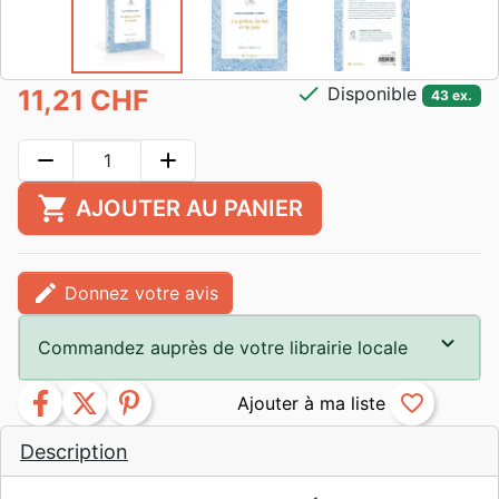
check
Disponible
11,21 CHF
43 ex.
remove
add
shopping_cart
AJOUTER AU PANIER
edit
Donnez votre avis
Commandez auprès de votre librairie locale
facebook
twitter
pinterest
favorite_border
Description