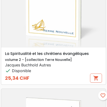
La Spiritualité et les chrétiens évangéliques
volume 2 - [collection Terre Nouvelle]
Jacques Buchhold Autres
check
Disponible
25,34 CHF
shopping_cart
Prix
favorite_border