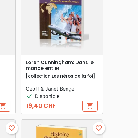
search
APERÇU RAPIDE
Loren Cunningham: Dans le
monde entier
[collection Les Héros de la foi]
Geoff & Janet Benge
check
Disponible
19,40 CHF
hopping_cart
shopping_cart
Prix
favorite_border
favorite_border