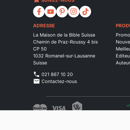
bookmark
SUIVEZ-NOUS
facebook
youtube
pinterest
instagram
tiktok
ADRESSE
PROD
La Maison de la Bible Suisse
Promo
Chemin de Praz-Roussy 4 bis
Nouve
CP 50
Meille
1032 Romanel-sur-Lausanne
Editeu
Suisse
Auteu
phone
021 867 10 20
mail
Contactez-nous
che
che
che
che