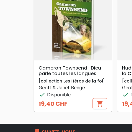
search
APERÇU RAPIDE
Cameron Townsend : Dieu
Hud
parle toutes les langues
la 
[collection Les Héros de la foi]
[col
Geoff & Janet Benge
Geof
check
check
Disponible
D
19,40 CHF
19,
shopping_cart
Prix
Prix