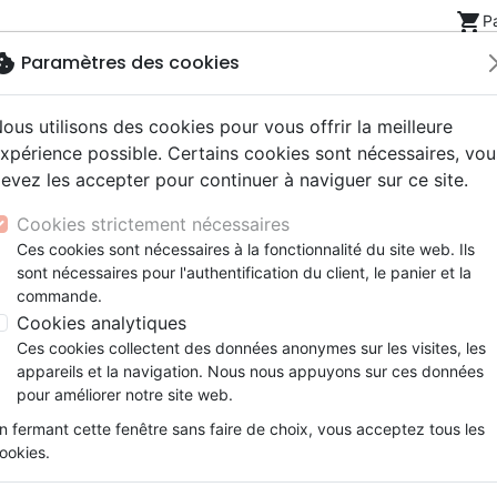
shopping_cart
P
okie
Paramètres des cookies
ous utilisons des cookies pour vous offrir la meilleure
Nouveautés
Bibles
Livres
eBooks
Jeunesse
xpérience possible. Certains cookies sont nécessaires, vou
evez les accepter pour continuer à naviguer sur ce site.
eaux Testaments
ine
lité
 ans
lations
ns animés
s
Etude biblique
Bandes dessinées
Découverte de la foi
Adolescents, jeunes
Rap, Hip-hop
Films, fiction
Jeux
es
Eric Liddell : Plus précieux que l'or - [collection Les H
Cookies strictement nécessaires
ons
cation
e
2 ans
ry, Latino, Folk
gnement, conférences
elisation
Segond 21
Famille, couple
Méditations
Bibles jeunesse
Instrumental
Documentaires, reportage
Accessoires de Bible
Ces cookies sont nécessaires à la fonctionnalité du site web. Ils
iles
e
esse
ro
iels
Segond
Souffrance, Relation d'aide
Souffrance, Relation d'aide
Louange, Adoration
Papeterie
Eric Liddell : Plus précieux que
sont nécessaires pour l'authentification du client, le panier et la
k
elisation
ue
esse
NEG
Santé
Psychologie
Hardrock, Métal
commande.
[collection Les Héros de la foi]
cations
ts
le, Couple
l, Soul
Darby
Ethique, société, politique
Apologétique
Pop, Rock
Cookies analytiques
Auteur :
Geoff & Janet Benge
ation
Événements actuels
Ces cookies collectent des données anonymes sur les visites, les
Référence
JEM0137
EAN
9782881501371
Edi
appareils et la navigation. Nous nous appuyons sur ces données
pour améliorer notre site web.
Description
Détails du produit
n fermant cette fenêtre sans faire de choix, vous acceptez tous les
ookies.
J’honorerai celui qui m’honore