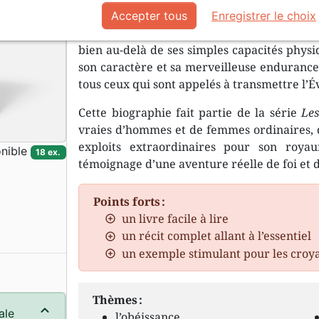
Eric Liddell (1902-1945) est le héros du cé
Accepter tous
Enregistrer le choix
champion olympique devenu missionnaire en 
bien au-delà de ses simples capacités physi
son caractère et sa merveilleuse endurance
tous ceux qui sont appelés à transmettre l’É
Cette biographie fait partie de la série
Les
vraies d’hommes et de femmes ordinaires, d
exploits extraordinaires pour son roya
nible
18 ex.
témoignage d’une aventure réelle de foi et 
Points forts :
un livre facile à lire
un récit complet allant à l’essentiel
un exemple stimulant pour les croy
Thèmes :
ale
l’obéissance