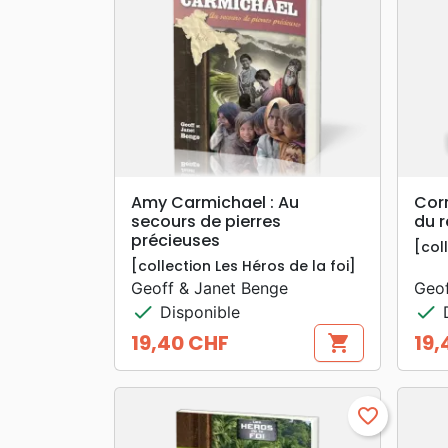
search
APERÇU RAPIDE
Amy Carmichael : Au
Cor
secours de pierres
du 
précieuses
[col
[collection Les Héros de la foi]
Geoff & Janet Benge
Geof
check
check
Disponible
D
19,40 CHF
19,
shopping_cart
Prix
Prix
favorite_border