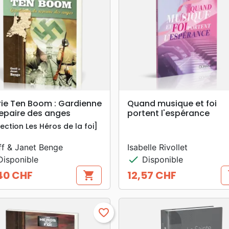
search
search
APERÇU RAPIDE
APERÇU RAPIDE
rie Ten Boom : Gardienne
Quand musique et foi
repaire des anges
portent l'espérance
lection Les Héros de la foi]
f & Janet Benge
Isabelle Rivollet
check
isponible
Disponible
40 CHF
12,57 CHF
shopping_cart
s
Prix
favorite_border