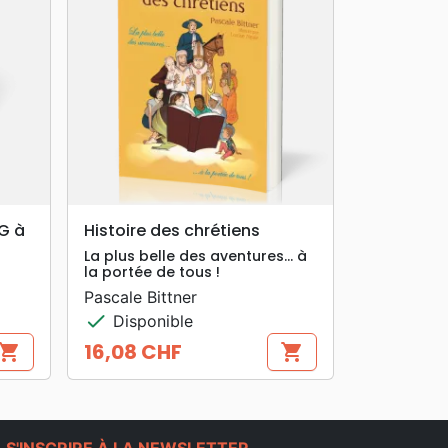
search
APERÇU RAPIDE
G à
Histoire des chrétiens
La plus belle des aventures… à
la portée de tous !
Pascale Bittner
check
Disponible
16,08 CHF
hopping_cart
shopping_cart
Prix