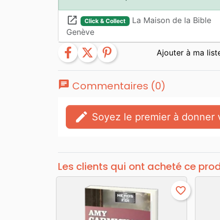
launch
La Maison de la Bible
Click & Collect
Genève
facebook
twitter
pinterest
chat
Commentaires (0)
edit
Soyez le premier à donner v
Les clients qui ont acheté ce pro
favorite_border