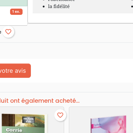
la fidélité
1 ex.
favorite_border
otre avis
duit ont également acheté...
favorite_border