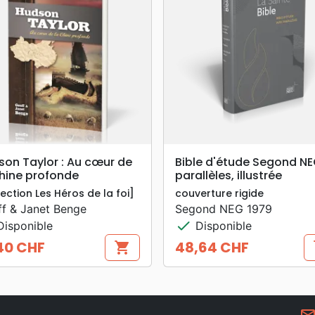
search
search
APERÇU RAPIDE
APERÇU RAPIDE
son Taylor : Au cœur de
Bible d'étude Segond NE
Chine profonde
parallèles, illustrée
lection Les Héros de la foi]
couverture rigide
f & Janet Benge
Segond NEG 1979
check
isponible
Disponible
40 CHF
48,64 CHF
shopping_cart
s
Prix