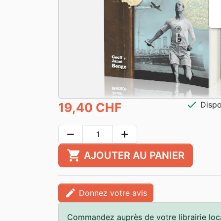
check
Dispo
19,40 CHF
remove
add
shopping_cart
AJOUTER AU PANIER
edit
Donnez votre avis
Commandez auprès de votre librairie loc