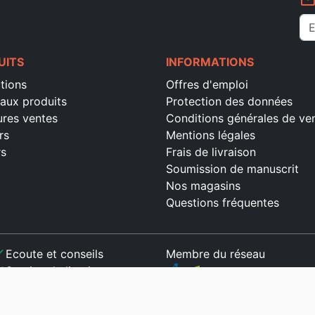
mail_outlin
UITS
INFORMATIONS
tions
Offres d'emploi
aux produits
Protection des données
ures ventes
Conditions générales de ve
rs
Mentions légales
rs
Frais de livraison
Soumission de manuscrit
Nos magasins
Questions fréquentes
ck
Ecoute et conseils
Membre du réseau
ck
Service de livraison
ck
Paiement sécurisé
ck
Satisfait ou remboursé