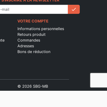
e
S'INSCRIRE À LA NEWSLETTER
check
S'inscrire
VOTRE COMPTE
Informations personnelles
Retours produit
nte
Commandes
Adresses
Bons de réduction
© 2026 SBG-MB