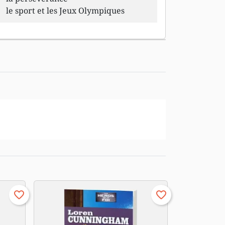
le sport et les Jeux Olympiques
favorite_border
favorite_border