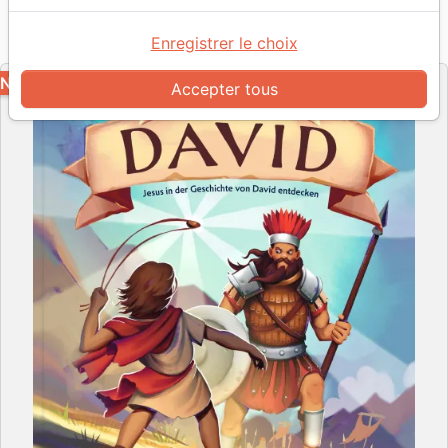
Référence
VM5428
EAN
9783986654283
Verbum Medien
Enregistrer le choix
Editeur
NOUVEAU
Accepter tous