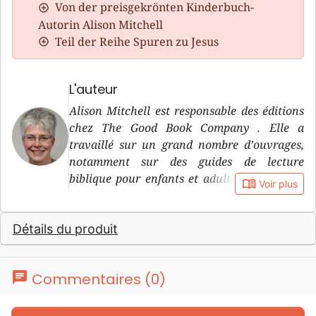
Von der preisgekrönten Kinderbuch-
Autorin Alison Mitchell
Teil der Reihe Spuren zu Jesus
L'auteur
Alison Mitchell est responsable des éditions
chez The Good Book Company . Elle a
travaillé sur un grand nombre d’ouvrages,
notamment sur des guides de lecture
biblique pour enfants et adultes, et est elle-
book_open
Voir plus
même l’auteure de plusieurs livres pour
enfants très appréciés, dont La tempête qui
Détails du produit
s’est arrêtée , Jésus et la fosse aux lions et
Miracle à une heure de l’après-midi .
chat
Commentaires (0)