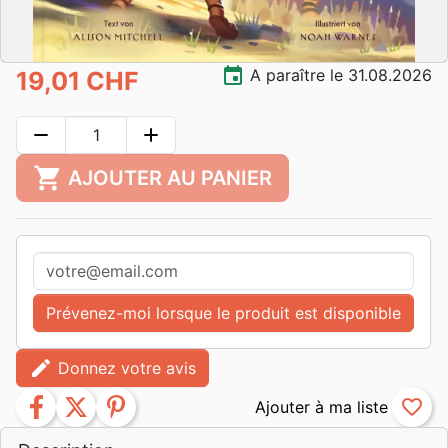
event
A paraître le 31.08.2026
19,01 CHF
remove
add
shopping_cart
AJOUTER AU PANIER
Prévenez-moi lorsque le produit est disponible
edit
Donnez votre avis
facebook
twitter
pinterest
favorite_border