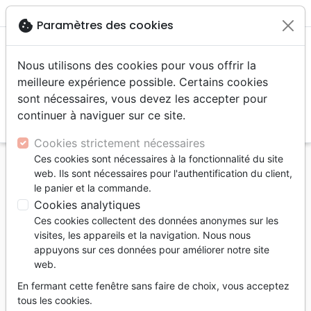
menu
shopping_cart
account_circle
cookie
Paramètres des cookies
Nous utilisons des cookies pour vous offrir la
meilleure expérience possible. Certains cookies
sont nécessaires, vous devez les accepter pour
continuer à naviguer sur ce site.
search
Reche
Cookies strictement nécessaires
Ces cookies sont nécessaires à la fonctionnalité du site
Accueil
Livres
Enfants
4 à 6 ans
Bibles
web. Ils sont nécessaires pour l'authentification du client,
David (Spuren zu Jesus) - Jesus in der Geschichte
le panier et la commande.
von David entdecken
Cookies analytiques
Ces cookies collectent des données anonymes sur les
David (Spuren zu Jesus)
visites, les appareils et la navigation. Nous nous
Jesus in der Geschichte von David
appuyons sur ces données pour améliorer notre site
web.
entdecken
En fermant cette fenêtre sans faire de choix, vous acceptez
Auteur :
Alison Mitchell
| Illustrateur :
Noah
tous les cookies.
Warnes