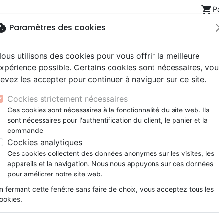
shopping_cart
P
okie
Paramètres des cookies
ous utilisons des cookies pour vous offrir la meilleure
Nouveautés
Bibles
Livres
eBooks
Jeunesse
xpérience possible. Certains cookies sont nécessaires, vou
evez les accepter pour continuer à naviguer sur ce site.
eaux Testaments
ine
lité
 ans
lations
ns animés
s
Etude biblique
Bandes dessinées
Découverte de la foi
Adolescents, jeunes
Rap, Hip-hop
Films, fiction
Jeux
ns et moi - Et Dieu dans tout ça? - EBOOK
Cookies strictement nécessaires
ons
cation
e
2 ans
ry, Latino, Folk
gnement, conférences
elisation
Segond 21
Famille, couple
Méditations
Bibles jeunesse
Instrumental
Documentaires, reportage
Accessoires de Bible
Ces cookies sont nécessaires à la fonctionnalité du site web. Ils
iles
e
esse
ro
iels
Segond
Souffrance, Relation d'aide
Souffrance, Relation d'aide
Louange, Adoration
Papeterie
Mes émotions et moi
sont nécessaires pour l'authentification du client, le panier et la
k
elisation
ue
esse
NEG
Santé
Psychologie
Hardrock, Métal
commande.
Et Dieu dans tout ça? - EBOOK
cations
ts
le, Couple
l, Soul
Darby
Ethique, société, politique
Apologétique
Pop, Rock
Cookies analytiques
Auteur :
Elizabeth Laing Thompson
ation
Événements actuels
Ces cookies collectent des données anonymes sur les visites, les
Référence
OUR2048-EPUB
EAN
9782889136
appareils et la navigation. Nous nous appuyons sur ces données
pour améliorer notre site web.
Description
Détails du produit
n fermant cette fenêtre sans faire de choix, vous acceptez tous les
eBook en format ePub ou Kindle (.mobi).
ookies.