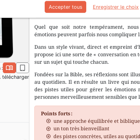
Peu importe que nous ayons un prof
Accepter tous
Enregistrer le choix
ou stoïque, le fait est que nous ress
Quel que soit notre tempérament, nous
émotions peuvent parfois nous compliquer 
Dans un style vivant, direct et empreint 
propose ici une sorte de « conversation en t
sur un sujet qui touche chacun.
book_open
epub
 :
Fondées sur la Bible, ses réflexions sont i
 télécharger
au quotidien. Il en résulte un livre qui n
des pistes utiles pour gérer les émotions
personnes merveilleusement sensibles que l
Points forts :
une approche équilibrée et bibliqu
un ton très bienveillant
des pistes concrètes, utiles au quoti