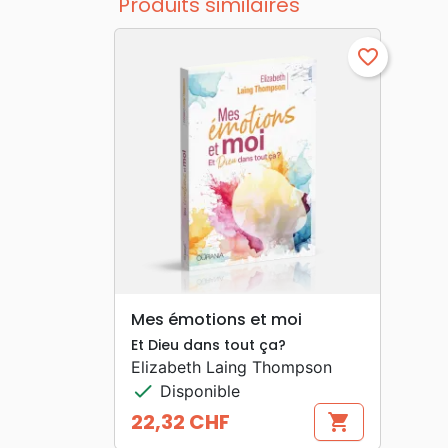
Produits similaires
favorite_border
search
APERÇU RAPIDE
Mes émotions et moi
Et Dieu dans tout ça?
Elizabeth Laing Thompson
check
Disponible
22,32 CHF
shopping_cart
Prix