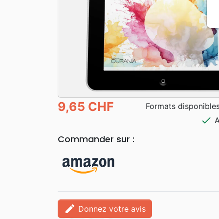
9,65 CHF
Formats disponibles
check
A
Commander sur :
edit
Donnez votre avis