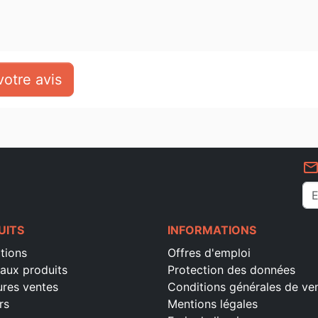
otre avis
mail_outlin
UITS
INFORMATIONS
tions
Offres d'emploi
aux produits
Protection des données
ures ventes
Conditions générales de ve
rs
Mentions légales