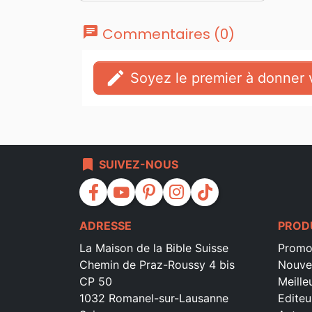
chat
Commentaires (0)
edit
Soyez le premier à donner v
bookmark
SUIVEZ-NOUS
facebook
youtube
pinterest
instagram
tiktok
ADRESSE
PROD
La Maison de la Bible Suisse
Promo
Chemin de Praz-Roussy 4 bis
Nouve
CP 50
Meille
1032 Romanel-sur-Lausanne
Editeu