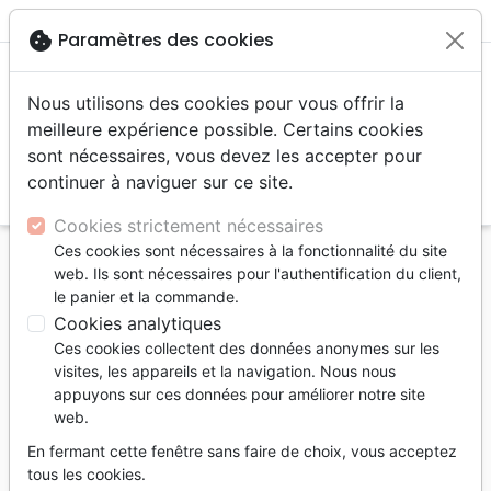
menu
shopping_cart
account_circle
cookie
Paramètres des cookies
Nous utilisons des cookies pour vous offrir la
meilleure expérience possible. Certains cookies
sont nécessaires, vous devez les accepter pour
continuer à naviguer sur ce site.
search
Reche
Cookies strictement nécessaires
Ces cookies sont nécessaires à la fonctionnalité du site
Accueil
Livres
Evangelisation
web. Ils sont nécessaires pour l'authentification du client,
Livres d'évangélisation
le panier et la commande.
Pourquoi du comment... des grandes questions de
Cookies analytiques
la vie (Le) - Ebook
Ces cookies collectent des données anonymes sur les
visites, les appareils et la navigation. Nous nous
Le pourquoi du comment... des
appuyons sur ces données pour améliorer notre site
grandes questions de la vie
web.
Ebook
En fermant cette fenêtre sans faire de choix, vous acceptez
tous les cookies.
Auteur :
Peter Meadows
-
Joseph Steinberg