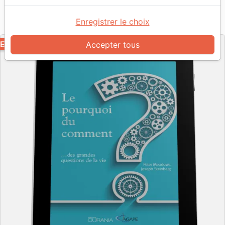
Référence
OUR1091-EPUB
EAN
9782889136049
Enregistrer le choix
Ourania
Editeur
EPUB
Accepter tous