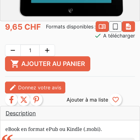
9,65 CHF
book_open
epub
pdf
Formats disponibles :
check
A télécharger
remove
add
shopping_cart
AJOUTER AU PANIER
edit
Donnez votre avis
facebook
twitter
pinterest
favorite_border
Description
eBook en format ePub ou Kindle (.mobi).