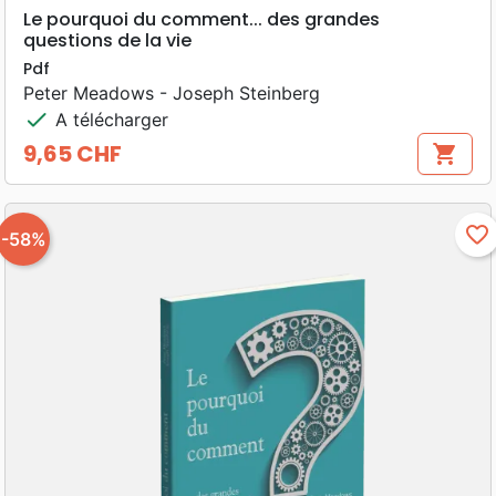
Le pourquoi du comment... des grandes
questions de la vie
Pdf
Peter Meadows - Joseph Steinberg
check
A télécharger
9,65 CHF
shopping_cart
Prix
favorite_border
-58%