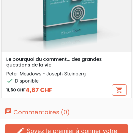
Le pourquoi du comment... des grandes
questions de la vie
Peter Meadows - Joseph Steinberg
check
Disponible
4,87 CHF
shopping_cart
11,60 CHF
Prix de base
Prix
chat
Commentaires (0)
edit
Soyez le premier à donner votre