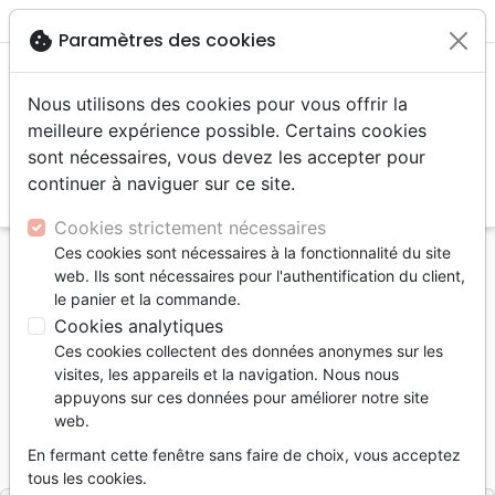
menu
shopping_cart
account_circle
cookie
Paramètres des cookies
Nous utilisons des cookies pour vous offrir la
meilleure expérience possible. Certains cookies
sont nécessaires, vous devez les accepter pour
continuer à naviguer sur ce site.
search
Reche
Cookies strictement nécessaires
Ces cookies sont nécessaires à la fonctionnalité du site
Accueil
Livres
Bandes dessinées
web. Ils sont nécessaires pour l'authentification du client,
Voyage des pères (Le) - [BD] tome 5 Moshé
le panier et la commande.
Cookies analytiques
Le Voyage des pères
Ces cookies collectent des données anonymes sur les
[BD] tome 5 Moshé
visites, les appareils et la navigation. Nous nous
appuyons sur ces données pour améliorer notre site
Auteur :
David Ratte
web.
Référence
PAQ0820
EAN
9782888908203
En fermant cette fenêtre sans faire de choix, vous acceptez
Paquet
Editeur
tous les cookies.