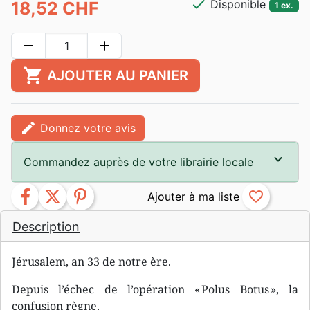
check
Disponible
18,52 CHF
1 ex.
remove
add
shopping_cart
AJOUTER AU PANIER
edit
Donnez votre avis
Commandez auprès de votre librairie locale
facebook
twitter
pinterest
favorite_border
Description
Jérusalem, an 33 de notre ère.
Depuis l’échec de l’opération « Polus Botus », la
confusion règne.