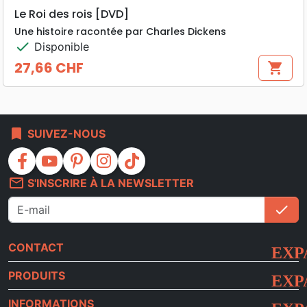
Le Roi des rois [DVD]
Une histoire racontée par Charles Dickens
check
Disponible
27,66 CHF
shopping_cart
Prix
bookmark
SUIVEZ-NOUS
facebook
youtube
pinterest
instagram
tiktok
mail_outline
S'INSCRIRE À LA NEWSLETTER
check
S'i
CONTACT
PRODUITS
INFORMATIONS