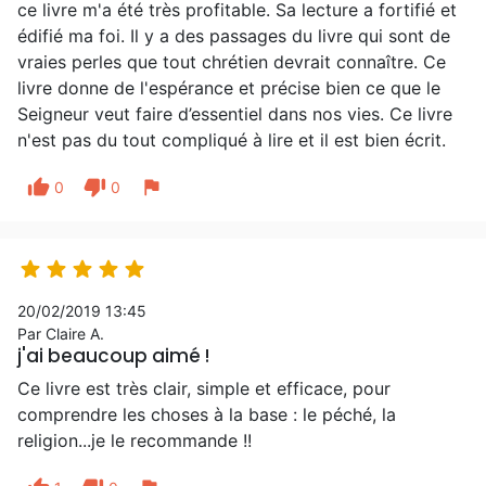
ce livre m'a été très profitable. Sa lecture a fortifié et
édifié ma foi. Il y a des passages du livre qui sont de
vraies perles que tout chrétien devrait connaître. Ce
livre donne de l'espérance et précise bien ce que le
Seigneur veut faire d’essentiel dans nos vies. Ce livre
n'est pas du tout compliqué à lire et il est bien écrit.
thumb_up
thumb_down
flag
0
0





20/02/2019 13:45
Par Claire A.
j'ai beaucoup aimé !
Ce livre est très clair, simple et efficace, pour
comprendre les choses à la base : le péché, la
religion...je le recommande !!