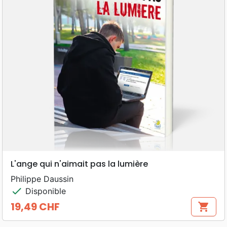
L'ange qui n'aimait pas la lumière
Philippe Daussin
check
Disponible
19,49 CHF
shopping_cart
Prix