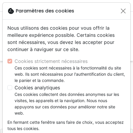
menu
shopping_cart
account_circle
cookie
Paramètres des cookies
Nous utilisons des cookies pour vous offrir la
meilleure expérience possible. Certains cookies
sont nécessaires, vous devez les accepter pour
continuer à naviguer sur ce site.
search
Reche
Cookies strictement nécessaires
Ces cookies sont nécessaires à la fonctionnalité du site
Accueil
Livres
Evangelisation
web. Ils sont nécessaires pour l'authentification du client,
Livres d'évangélisation
le panier et la commande.
Homme, le mal et la pensée de Dieu (L')
Cookies analytiques
Ces cookies collectent des données anonymes sur les
L'homme, le mal et la pensée de Dieu
visites, les appareils et la navigation. Nous nous
Auteur :
David Shutes
appuyons sur ces données pour améliorer notre site
web.
Référence
OUR2019
EAN
9782889130191
En fermant cette fenêtre sans faire de choix, vous acceptez
Ourania
Editeur
tous les cookies.