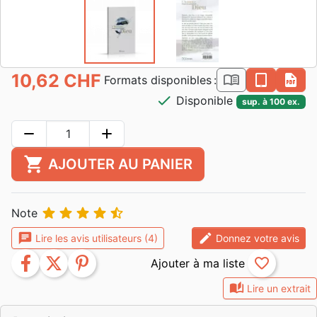
10,62 CHF
book_open
epub
pdf
Formats disponibles :
check
Disponible
sup. à 100 ex.
remove
add
shopping_cart
AJOUTER AU PANIER





Note
chat
edit
Lire les avis utilisateurs (4)
Donnez votre avis
facebook
twitter
pinterest
favorite_border
auto_stories
Lire un extrait