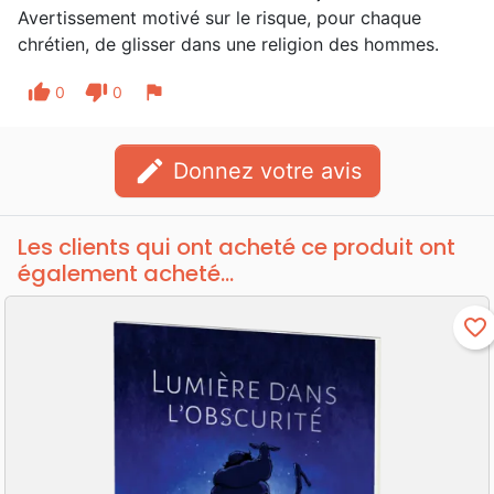
Avertissement motivé sur le risque, pour chaque
chrétien, de glisser dans une religion des hommes.
thumb_up
thumb_down
flag
0
0
edit
Donnez votre avis
Les clients qui ont acheté ce produit ont
également acheté...
favorite_border