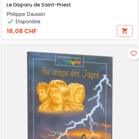
Le Disparu de Saint-Priest
Philippe Daussin
check
Disponible
16,08 CHF
shopping_cart
Prix
favorite_border