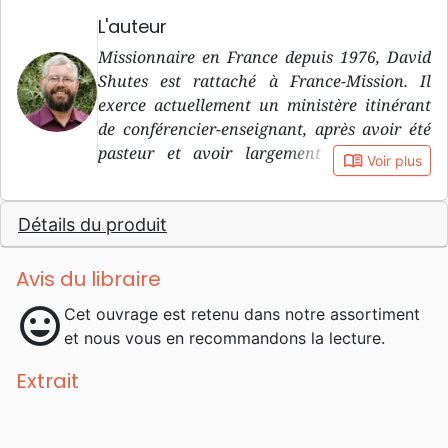
L'auteur
Missionnaire en France depuis 1976, David
Shutes est rattaché à France-Mission. Il
exerce actuellement un ministère itinérant
de conférencier-enseignant, après avoir été
pasteur et avoir largement participé au
book_open
Voir plus
travail parmi la jeunesse, tout en enseignant
à l’Institut Biblique de Genève.
Détails du produit
Avis du libraire
mood
Cet ouvrage est retenu dans notre assortiment
et nous vous en recommandons la lecture.
Extrait