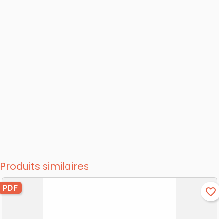
Produits similaires
PDF
favorite_border