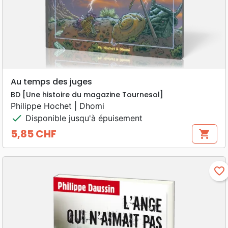
Au temps des juges
BD [Une histoire du magazine Tournesol]
Philippe Hochet | Dhomi
check
Disponible jusqu'à épuisement
5,85 CHF
shopping_cart
Prix
favorite_border