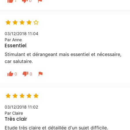
thumb_up
thumb_down
flag
1
0





03/12/2018 11:04
Par Anne
Essentiel
Stimulant et dérangeant mais essentiel et nécessaire,
car salutaire.
thumb_up
thumb_down
flag
0
0





03/12/2018 11:02
Par Claire
Très clair
Etude très claire et détaillée d'un sujet difficile.