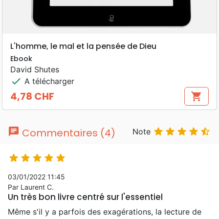
L'homme, le mal et la pensée de Dieu
Ebook
David Shutes
check
A télécharger
4,78 CHF
shopping_cart
Prix
chat





Commentaires (4)
Note





03/01/2022 11:45
Par Laurent C.
Un très bon livre centré sur l'essentiel
Même s'il y a parfois des exagérations, la lecture de