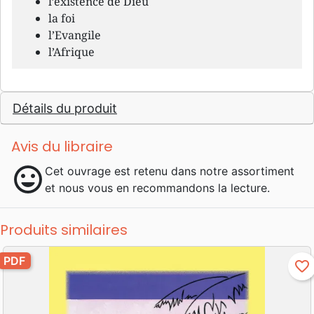
l’existence de Dieu
la foi
l’Evangile
l’Afrique
Détails du produit
Avis du libraire
mood
Cet ouvrage est retenu dans notre assortiment
et nous vous en recommandons la lecture.
Produits similaires
PDF
favorite_border