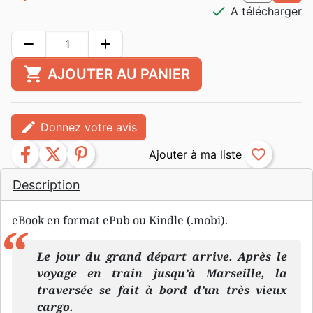
check
A télécharger
remove
add
shopping_cart
AJOUTER AU PANIER
edit
Donnez votre avis
facebook
twitter
pinterest
favorite_border
Description
eBook en format ePub ou Kindle (.mobi).
Le jour du grand départ arrive. Après le
voyage en train jusqu’à Marseille, la
traversée se fait à bord d’un très vieux
cargo.