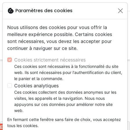
menu
shopping_cart
account_circle
cookie
Paramètres des cookies
Nous utilisons des cookies pour vous offrir la
meilleure expérience possible. Certains cookies
sont nécessaires, vous devez les accepter pour
continuer à naviguer sur ce site.
search
Reche
Cookies strictement nécessaires
Ces cookies sont nécessaires à la fonctionnalité du site
Accueil
Jeunesse
Jeannot en Afrique - Ebook
web. Ils sont nécessaires pour l'authentification du client,
le panier et la commande.
Jeannot en Afrique
Cookies analytiques
Ebook
Ces cookies collectent des données anonymes sur les
visites, les appareils et la navigation. Nous nous
Artiste :
Samuel Grandjean
appuyons sur ces données pour améliorer notre site
Référence
MB4500-EPUB
EAN
9782826002253
web.
La Maison de la Bible
Editeur
En fermant cette fenêtre sans faire de choix, vous acceptez
tous les cookies.
EPUB