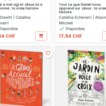
re a mal agi et Jésus lui a
Tout ce que Daniel nous
onné : la vraie histoire
apprend sur Jésus : la vrai
histoire
Dewitt | Catalina
Catalina Echeverri | Alison
verri
Mitchell
check
isponible
Disponible
54 CHF
17,54 CHF
shopping_cart
s
Prix
favorite_border