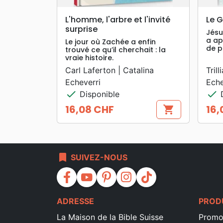
search
APERÇU RAPIDE
L'homme, l'arbre et l'invité
Le G
surprise
Jésu
a ap
Le jour où Zachée a enfin
de p
trouvé ce qu’il cherchait : la
vraie histoire.
Carl Laferton | Catalina
Tril
Echeverri
Eche
check
check
Disponible
D
16,08 CHF
16,
shopping_cart
Prix
Prix
bookmark
SUIVEZ-NOUS
facebook
youtube
pinterest
instagram
tiktok
ADRESSE
PROD
La Maison de la Bible Suisse
Promo