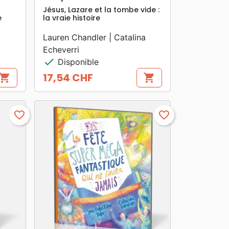
Jésus, Lazare et la tombe vide :
e
la vraie histoire
Lauren Chandler | Catalina
Echeverri
check
Disponible
17,54 CHF
hopping_cart
shopping_cart
Prix
favorite_border
favorite_border