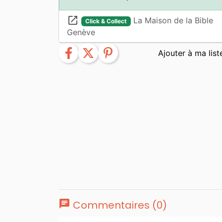
launch
La Maison de la Bible
Click & Collect
Genève
facebook
twitter
pinterest
chat
Commentaires (0)