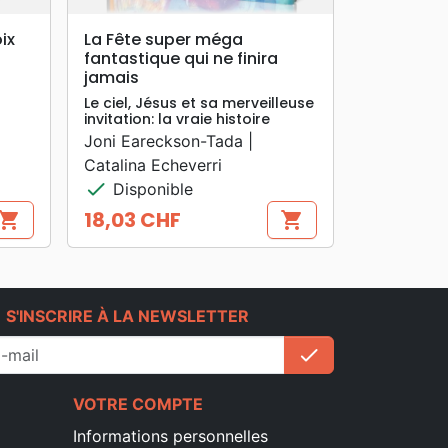
search
APERÇU RAPIDE
oix
La Fête super méga
fantastique qui ne finira
jamais
Le ciel, Jésus et sa merveilleuse
invitation: la vraie histoire
Joni Eareckson-Tada |
Catalina Echeverri
check
Disponible
18,03 CHF
hopping_cart
shopping_cart
Prix
e
S'INSCRIRE À LA NEWSLETTER
check
S'inscrire
VOTRE COMPTE
Informations personnelles