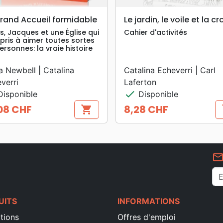
search
search
APERÇU RAPIDE
APERÇU RAPIDE
rand Accueil formidable
Le jardin, le voile et la cr
s, Jacques et une Église qui
Cahier d'activités
pris à aimer toutes sortes
ersonnes: la vraie histoire
lia Newbell | Catalina
Catalina Echeverri | Carl
verri
Laferton
check
isponible
Disponible
08 CHF
8,28 CHF
shopping_cart
s
Prix
mail_outlin
UITS
INFORMATIONS
tions
Offres d'emploi