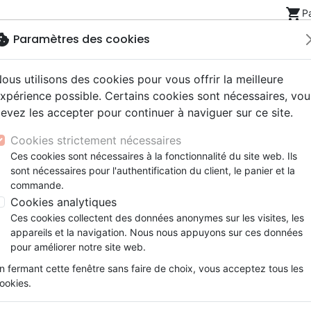
shopping_cart
P
okie
Paramètres des cookies
ous utilisons des cookies pour vous offrir la meilleure
Nouveautés
Bibles
Livres
eBooks
Jeunesse
xpérience possible. Certains cookies sont nécessaires, vou
evez les accepter pour continuer à naviguer sur ce site.
eaux Testaments
ine
lité
 ans
lations
ns animés
s
Etude biblique
Bandes dessinées
Découverte de la foi
Adolescents, jeunes
Rap, Hip-hop
Films, fiction
Jeux
 de Noël (La)
Cookies strictement nécessaires
ons
cation
e
2 ans
ry, Latino, Folk
gnement, conférences
elisation
Segond 21
Famille, couple
Méditations
Bibles jeunesse
Instrumental
Documentaires, reportage
Accessoires de Bible
Ces cookies sont nécessaires à la fonctionnalité du site web. Ils
iles
e
esse
ro
iels
Segond
Souffrance, Relation d'aide
Souffrance, Relation d'aide
Louange, Adoration
Papeterie
La promesse de Noël
sont nécessaires pour l'authentification du client, le panier et la
k
elisation
ue
esse
NEG
Santé
Psychologie
Hardrock, Métal
commande.
Auteur :
Alison Mitchell
| Illustrateur :
Cata
cations
ts
le, Couple
l, Soul
Darby
Ethique, société, politique
Apologétique
Pop, Rock
Cookies analytiques
Référence
BLF9449
EAN
9782362494499
Ed
ation
Événements actuels
Ces cookies collectent des données anonymes sur les visites, les
Description
Détails du produit
appareils et la navigation. Nous nous appuyons sur ces données
pour améliorer notre site web.
L’histoire de Noël commence avec u
n fermant cette fenêtre sans faire de choix, vous acceptez tous les
ookies.
Il y a très très très longtemps de cela - si l