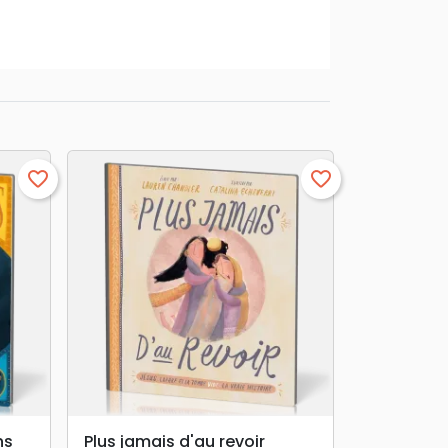
favorite_border
favorite_border
search
APERÇU RAPIDE
ns
Plus jamais d'au revoir