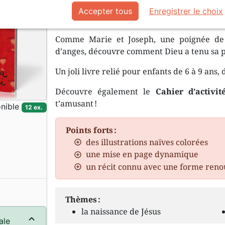
Dieu a promis qu’un nouveau roi viendrait. 
Accepter tous
Enregistrer le choix
ceux que l’on peut voir à la télé ou dans les l
Comme Marie et Joseph, une poignée de 
d’anges, découvre comment Dieu a tenu sa 
Un joli livre relié pour enfants de 6 à 9 ans, 
Découvre également le
Cahier d’activit
t’amusant !
nible
12 ex.
Points forts :
des illustrations naïves colorées
une mise en page dynamique
un récit connu avec une forme reno
Thèmes :
la naissance de Jésus
ale