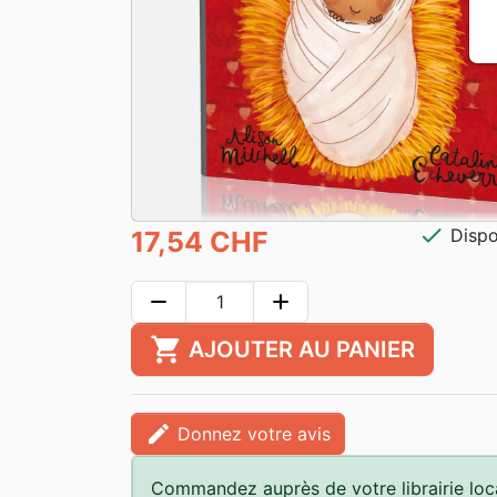
check
Dispo
17,54 CHF
remove
add
shopping_cart
AJOUTER AU PANIER
edit
Donnez votre avis
Commandez auprès de votre librairie loc