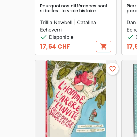
Pourquoi nos différences sont
Pier
si belles : la vraie histoire
pard
Trillia Newbell | Catalina
Dan 
Echeverri
Eche
check
check
Disponible
D
17,54 CHF
17,
shopping_cart
Prix
Prix
favorite_border