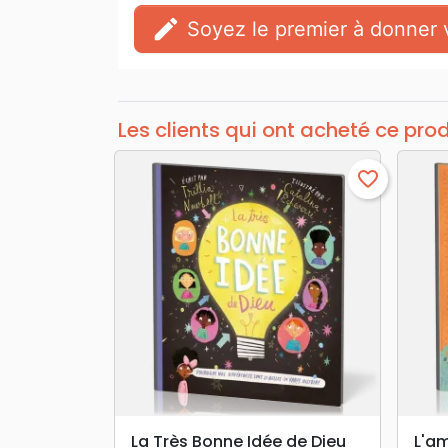
edit
Soyez le premier à donner v
Les clients qui ont acheté ce pro
favorite_border
search
APERÇU RAPIDE
La Très Bonne Idée de Dieu
L'a