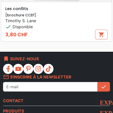
Les conflits
[brochure CCEF]
Timothy S. Lane
check
Disponible
3,80 CHF
shopping_cart
Prix
bookmark
SUIVEZ-NOUS
facebook
youtube
pinterest
instagram
tiktok
mail_outline
S'INSCRIRE À LA NEWSLETTER
check
S'i
CONTACT
PRODUITS