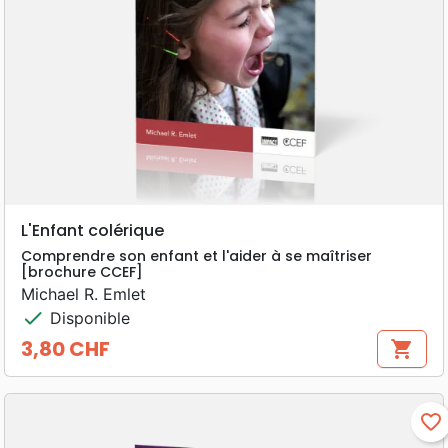
L'Enfant colérique
Comprendre son enfant et l'aider à se maîtriser
[brochure CCEF]
Michael R. Emlet
check
Disponible
3,80 CHF
shopping_cart
Prix
favorite_border