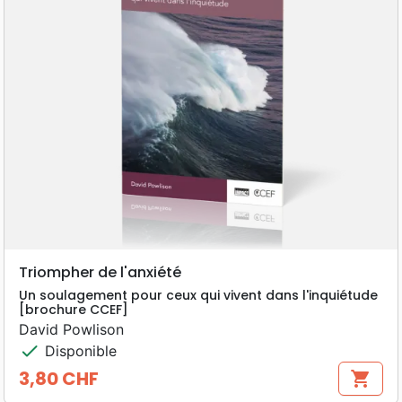
Triompher de l'anxiété
Un soulagement pour ceux qui vivent dans l'inquiétude
[brochure CCEF]
David Powlison
check
Disponible
3,80 CHF
shopping_cart
Prix