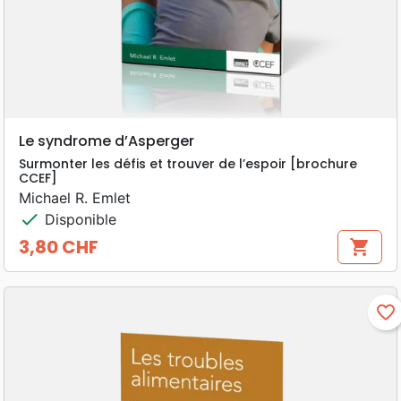
Le syndrome d’Asperger
Surmonter les défis et trouver de l’espoir [brochure
CCEF]
Michael R. Emlet
check
Disponible
3,80 CHF
shopping_cart
Prix
favorite_border