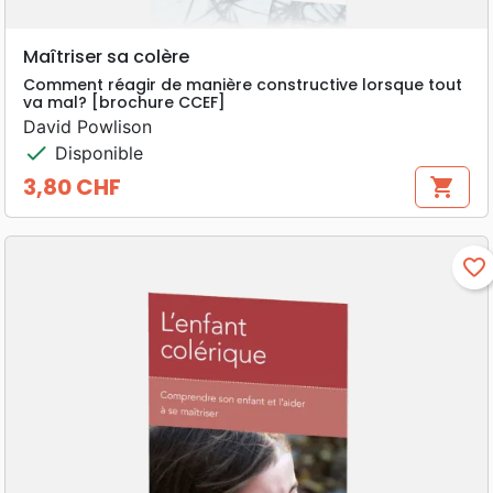
Maîtriser sa colère
Comment réagir de manière constructive lorsque tout
va mal? [brochure CCEF]
David Powlison
check
Disponible
3,80 CHF
shopping_cart
Prix
favorite_border