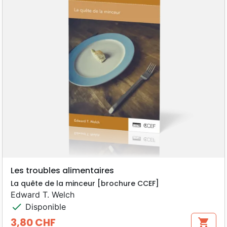
Les troubles alimentaires
La quête de la minceur [brochure CCEF]
Edward T. Welch
check
Disponible
3,80 CHF
shopping_cart