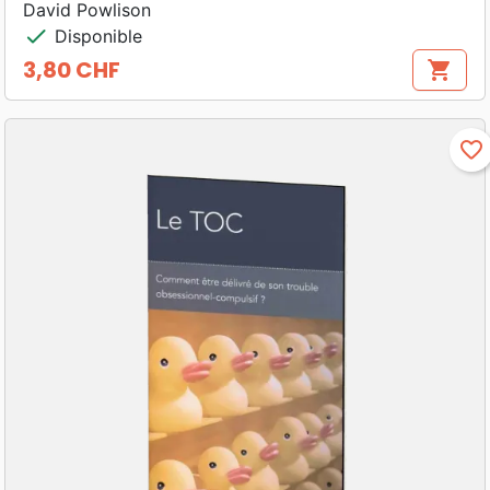
David Powlison
check
Disponible
3,80 CHF
shopping_cart
Prix
favorite_border