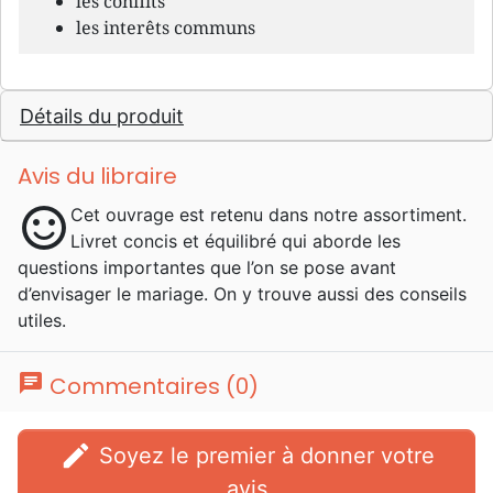
les conflits
les interêts communs
Détails du produit
Avis du libraire
sentiment_satisfied
Cet ouvrage est retenu dans notre assortiment.
Livret concis et équilibré qui aborde les
questions importantes que l’on se pose avant
d’envisager le mariage. On y trouve aussi des conseils
utiles.
chat
Commentaires (0)
edit
Soyez le premier à donner votre
avis