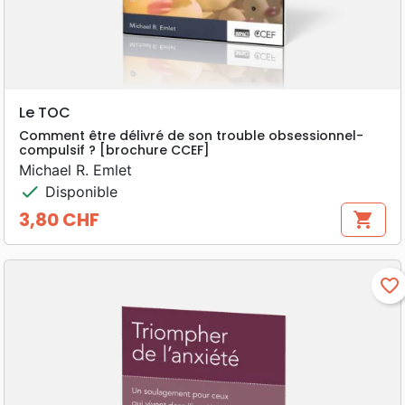
Le TOC
Comment être délivré de son trouble obsessionnel-
compulsif ? [brochure CCEF]
Michael R. Emlet
check
Disponible
3,80 CHF
shopping_cart
Prix
favorite_border