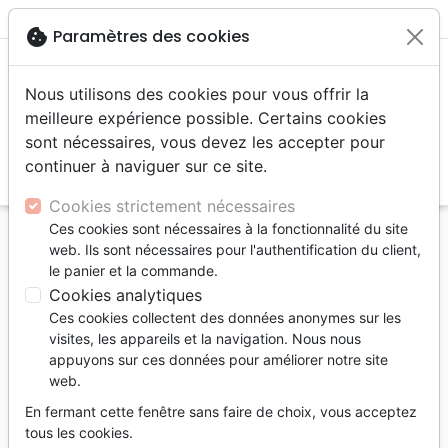
menu
shopping_cart
account_circle
cookie
Paramètres des cookies
Nous utilisons des cookies pour vous offrir la
meilleure expérience possible. Certains cookies
sont nécessaires, vous devez les accepter pour
continuer à naviguer sur ce site.
search
Reche
Cookies strictement nécessaires
Ces cookies sont nécessaires à la fonctionnalité du site
Accueil
Livres
Famille, couple
Mariage
web. Ils sont nécessaires pour l'authentification du client,
Devrions-nous nous marier ? - Comment faire le
le panier et la commande.
bilan de votre relation ? [brochure CCEF]
Cookies analytiques
Ces cookies collectent des données anonymes sur les
Devrions-nous nous marier ?
visites, les appareils et la navigation. Nous nous
Comment faire le bilan de votre relation
appuyons sur ces données pour améliorer notre site
web.
? [brochure CCEF]
En fermant cette fenêtre sans faire de choix, vous acceptez
Auteur :
William P. Smith
tous les cookies.