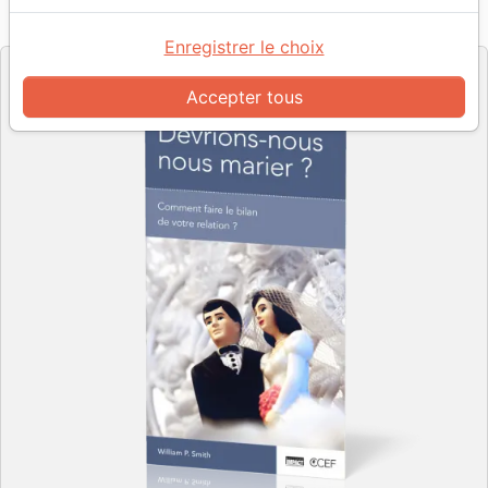
Référence
PC2309
EAN
9782890823099
Impact
Editeur
Enregistrer le choix
Accepter tous