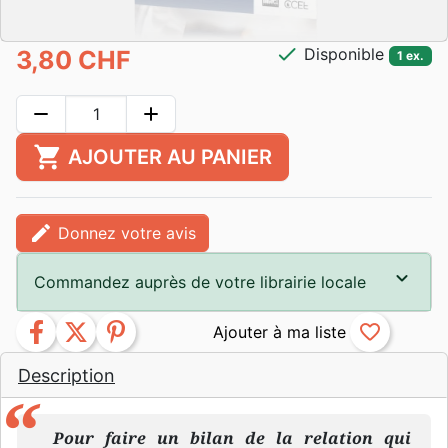
check
Disponible
3,80 CHF
1 ex.
remove
add
shopping_cart
AJOUTER AU PANIER
edit
Donnez votre avis
Commandez auprès de votre librairie locale
facebook
twitter
pinterest
favorite_border
Description
Pour faire un bilan de la relation qui