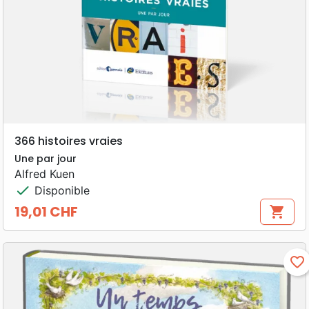
366 histoires vraies
Une par jour
Alfred Kuen
check
Disponible
19,01 CHF
shopping_cart
Prix
favorite_border