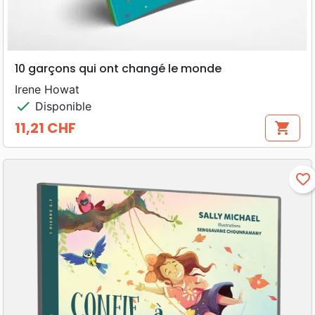
10 garçons qui ont changé le monde
Irene Howat
check
Disponible
11,21 CHF
shopping_cart
Prix
favorite_border