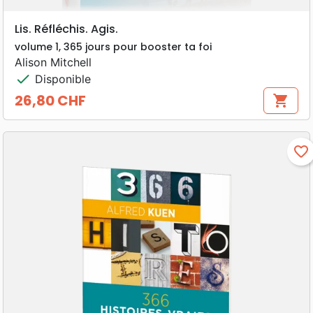
Lis. Réfléchis. Agis.
volume 1, 365 jours pour booster ta foi
Alison Mitchell
check
Disponible
26,80 CHF
shopping_cart
Prix
favorite_border