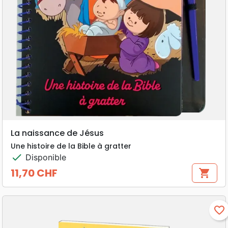
La naissance de Jésus
Une histoire de la Bible à gratter
check
Disponible
11,70 CHF
shopping_cart
Prix
favorite_border