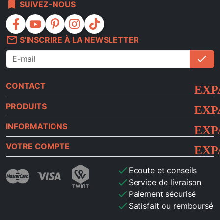
bookmark
SUIVEZ-NOUS
facebook
youtube
pinterest
instagram
tiktok
mail_outline
S'INSCRIRE À LA NEWSLETTER
check
S'i
CONTACT
PRODUITS
INFORMATIONS
VOTRE COMPTE
check
Ecoute et conseils
check
Service de livraison
check
Paiement sécurisé
check
Satisfait ou remboursé