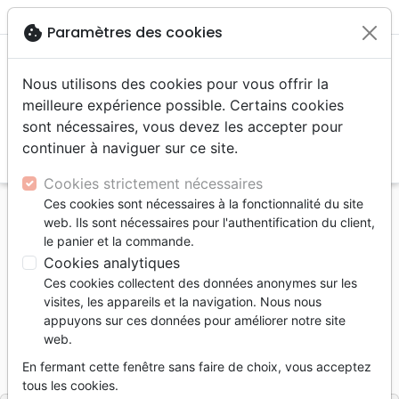
menu
shopping_cart
account_circle
cookie
Paramètres des cookies
Nous utilisons des cookies pour vous offrir la
meilleure expérience possible. Certains cookies
sont nécessaires, vous devez les accepter pour
continuer à naviguer sur ce site.
search
Reche
Cookies strictement nécessaires
Ces cookies sont nécessaires à la fonctionnalité du site
Accueil
Livres
Fêtes chrétiennes
Livres de Noël
web. Ils sont nécessaires pour l'authentification du client,
Gué et autres récits de Noël (Le) - Contes
le panier et la commande.
Cookies analytiques
Le gué et autres récits de Noël
Ces cookies collectent des données anonymes sur les
Contes
visites, les appareils et la navigation. Nous nous
appuyons sur ces données pour améliorer notre site
Auteur :
Jean-Daniel Rousseil
web.
Référence
PRET0001
EAN
9782940565405
En fermant cette fenêtre sans faire de choix, vous acceptez
Éditions Prétexte
Editeur
tous les cookies.