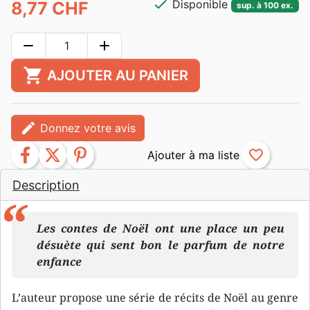
check
Disponible
8,77 CHF
sup. à 100 ex.
remove
add
shopping_cart
AJOUTER AU PANIER
edit
Donnez votre avis
facebook
twitter
pinterest
favorite_border
Description
Les contes de Noël ont une place un peu
désuète qui sent bon le parfum de notre
enfance
L’auteur propose une série de récits de Noël au genre