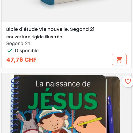
Bible d'étude Vie nouvelle, Segond 21
couverture rigide illustrée
Segond 21
check
Disponible
47,76 CHF
shopping_cart
Prix
favorite_border