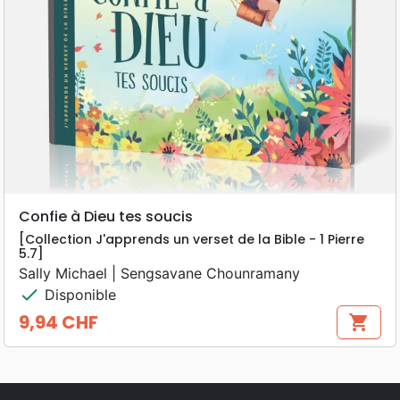
Confie à Dieu tes soucis
[Collection J'apprends un verset de la Bible - 1 Pierre
5.7]
Sally Michael | Sengsavane Chounramany
check
Disponible
9,94 CHF
shopping_cart
Prix