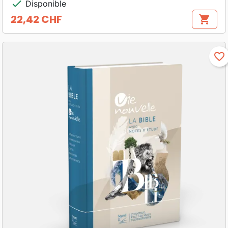
check
Disponible
22,42 CHF
shopping_cart
Prix
favorite_border