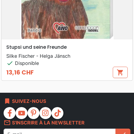
Stupsi und seine Freunde
Silke Fischer - Helga Jänsch
check
Disponible
13,16 CHF
shopping_cart
Prix
bookmark
SUIVEZ-NOUS
facebook
youtube
pinterest
instagram
tiktok
mail_outline
S'INSCRIRE À LA NEWSLETTER