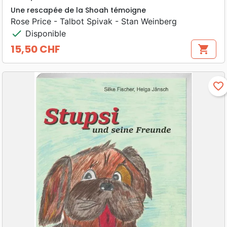
Une rescapée de la Shoah témoigne
Rose Price - Talbot Spivak - Stan Weinberg
check
Disponible
15,50 CHF
shopping_cart
Prix
favorite_border