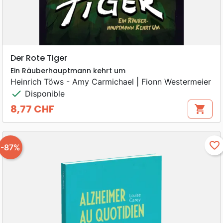
Der Rote Tiger
Ein Räuberhauptmann kehrt um
Heinrich Töws - Amy Carmichael | Fionn Westermeier
check
Disponible
8,77 CHF
shopping_cart
Prix
favorite_border
-87%