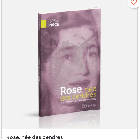
favorite_border
Rose, née des cendres