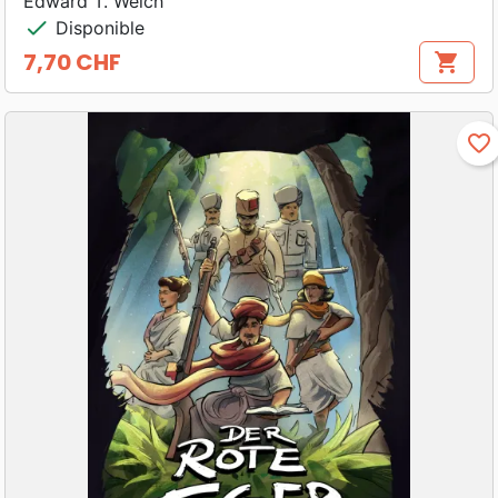
Edward T. Welch
check
Disponible
7,70 CHF
shopping_cart
Prix
favorite_border