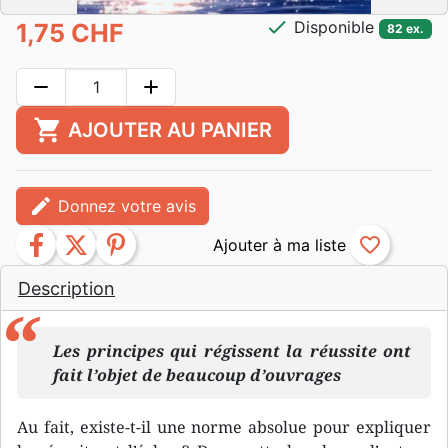
check
Disponible
1,75 CHF
82 ex.
remove
add
shopping_cart
AJOUTER AU PANIER
edit
Donnez votre avis
facebook
twitter
pinterest
favorite_border
Description
Les principes qui régissent la réussite ont
fait l’objet de beaucoup d’ouvrages
Au fait, existe-t-il une norme absolue pour expliquer