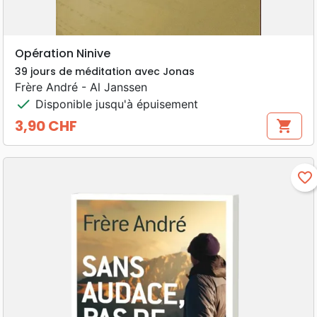
Opération Ninive
39 jours de méditation avec Jonas
Frère André - Al Janssen
check
Disponible jusqu'à épuisement
3,90 CHF
shopping_cart
Prix
favorite_border