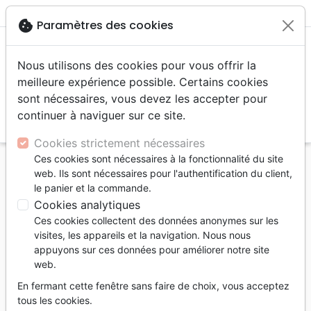
menu
shopping_cart
account_circle
cookie
Paramètres des cookies
Nous utilisons des cookies pour vous offrir la
meilleure expérience possible. Certains cookies
sont nécessaires, vous devez les accepter pour
continuer à naviguer sur ce site.
search
Reche
Cookies strictement nécessaires
Ces cookies sont nécessaires à la fonctionnalité du site
Accueil
Livres
Commentaires
web. Ils sont nécessaires pour l'authentification du client,
Échec de la réussite - L'histoire de Jonas (L') -
le panier et la commande.
[Série Découverte]
Cookies analytiques
Ces cookies collectent des données anonymes sur les
L'échec de la réussite - L'histoire de
visites, les appareils et la navigation. Nous nous
Jonas
appuyons sur ces données pour améliorer notre site
web.
[Série Découverte]
En fermant cette fenêtre sans faire de choix, vous acceptez
Référence
RBC4541
EAN
9781584245414
tous les cookies.
Radio Bible Class
Editeur