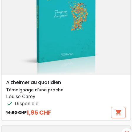
Alzheimer au quotidien
Témoignage d'une proche
Louise Carey
check
Disponible
1,95 CHF
shopping_cart
14,52 CHF
Prix de base
Prix