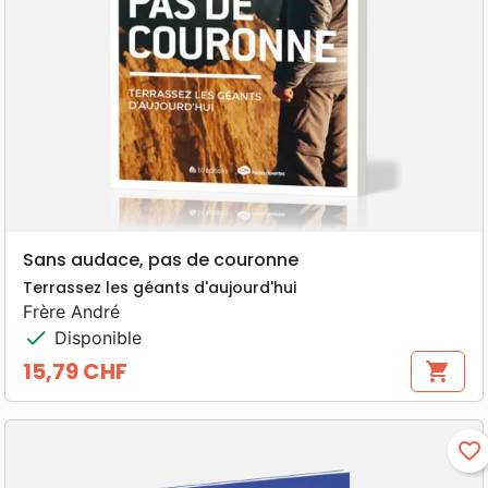
Sans audace, pas de couronne
Terrassez les géants d'aujourd'hui
Frère André
check
Disponible
15,79 CHF
shopping_cart
Prix
favorite_border