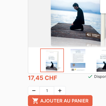
check
Dispon
17,45 CHF
remove
add
shopping_cart
AJOUTER AU PANIER