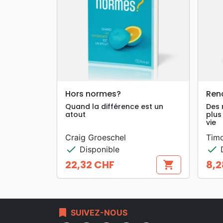
search
APERÇU RAPIDE
Hors normes?
Ren
Quand la différence est un
Des 
atout
plus
vie
Craig Groeschel
Timo
check
check
Disponible
D
22,32 CHF
8,2
shopping_cart
Prix
Prix
bookmark
SUIVEZ-NOUS