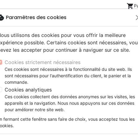
shopping_cart
P
okie
Paramètres des cookies
ous utilisons des cookies pour vous offrir la meilleure
Nouveautés
Bibles
Livres
eBooks
Jeunesse
xpérience possible. Certains cookies sont nécessaires, vou
evez les accepter pour continuer à naviguer sur ce site.
eaux Testaments
ine
lité
 ans
lations
ns animés
s
Etude biblique
Bandes dessinées
Découverte de la foi
Adolescents, jeunes
Rap, Hip-hop
Films, fiction
Jeux
la découverte de la prière du cœur - [Dossier Vivre N°41]
Cookies strictement nécessaires
ons
cation
e
2 ans
ry, Latino, Folk
gnement, conférences
elisation
Segond 21
Famille, couple
Méditations
Bibles jeunesse
Instrumental
Documentaires, reportage
Accessoires de Bible
Ces cookies sont nécessaires à la fonctionnalité du site web. Ils
iles
e
esse
ro
iels
Segond
Souffrance, Relation d'aide
Souffrance, Relation d'aide
Louange, Adoration
Papeterie
À la découverte de la prière
sont nécessaires pour l'authentification du client, le panier et la
k
elisation
ue
esse
NEG
Santé
Psychologie
Hardrock, Métal
commande.
[Dossier Vivre N°41]
cations
ts
le, Couple
l, Soul
Darby
Ethique, société, politique
Apologétique
Pop, Rock
Cookies analytiques
Auteur :
Claude Vilain
ation
Événements actuels
Ces cookies collectent des données anonymes sur les visites, les
Référence
JS9828
EAN
9782970098287
Edi
appareils et la navigation. Nous nous appuyons sur ces données
pour améliorer notre site web.
Description
Détails du produit
n fermant cette fenêtre sans faire de choix, vous acceptez tous les
ookies.
N’y a-t-il pas comme une jubilation q