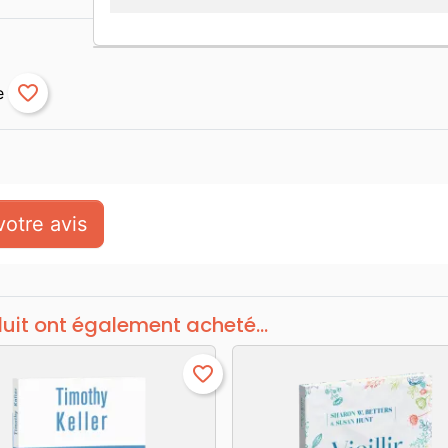
favorite_border
otre avis
duit ont également acheté...
favorite_border