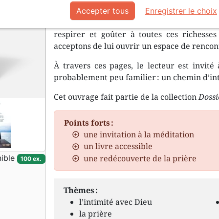
Le Psalmiste parle d’une joie pleine dans l
Accepter tous
Enregistrer le choix
avec Dieu et en Dieu. Ces pages inviten
respirer et goûter à toutes ces richesse
acceptons de lui ouvrir un espace de rencon
À travers ces pages, le lecteur est invité
probablement peu familier : un chemin d’inté
Cet ouvrage fait partie de la collection
Dossi
Points forts :
une invitation à la méditation
un livre accessible
une redécouverte de la prière
ible
100 ex.
Thèmes :
l’intimité avec Dieu
la prière