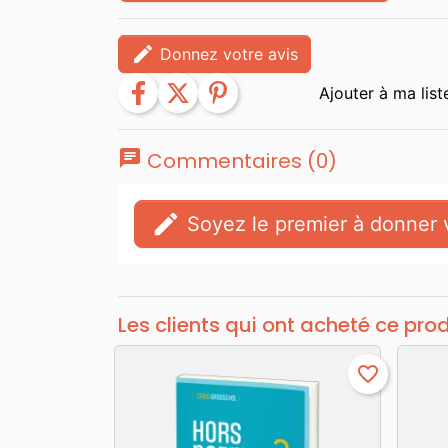
edit
Donnez votre avis
facebook
twitter
pinterest
chat
Commentaires (0)
edit
Soyez le premier à donner v
Les clients qui ont acheté ce pro
favorite_border