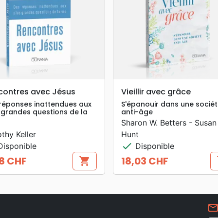
search
search
APERÇU RAPIDE
APERÇU RAPIDE
contres avec Jésus
Vieillir avec grâce
réponses inattendues aux
S'épanouir dans une socié
 grandes questions de la
anti-âge
Sharon W. Betters - Susan
thy Keller
Hunt
check
isponible
Disponible
8 CHF
18,03 CHF
shopping_cart
s
Prix
mail_outlin