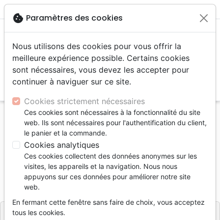
menu
shopping_cart
account_circle
cookie
Paramètres des cookies
Nous utilisons des cookies pour vous offrir la
meilleure expérience possible. Certains cookies
sont nécessaires, vous devez les accepter pour
continuer à naviguer sur ce site.
search
Reche
Cookies strictement nécessaires
Ces cookies sont nécessaires à la fonctionnalité du site
Accueil
Livres
Ethique, société, politique
web. Ils sont nécessaires pour l'authentification du client,
Art pour Dieu? (L')
le panier et la commande.
Cookies analytiques
L'art pour Dieu?
Ces cookies collectent des données anonymes sur les
Auteur :
Jean-Michel Bloch
visites, les appareils et la navigation. Nous nous
appuyons sur ces données pour améliorer notre site
Référence
MB3568
EAN
9782826035688
web.
La Maison de la Bible
Editeur
En fermant cette fenêtre sans faire de choix, vous acceptez
tous les cookies.