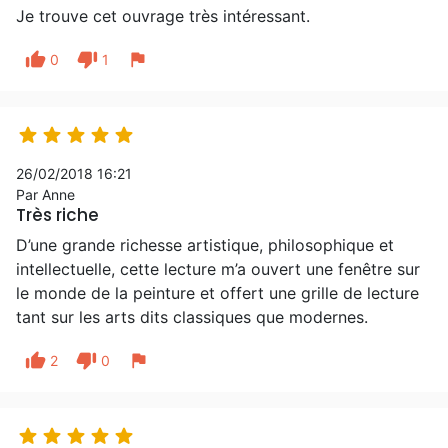
Je trouve cet ouvrage très intéressant.
thumb_up
thumb_down
flag
0
1





26/02/2018 16:21
Par Anne
Très riche
D’une grande richesse artistique, philosophique et
intellectuelle, cette lecture m’a ouvert une fenêtre sur
le monde de la peinture et offert une grille de lecture
tant sur les arts dits classiques que modernes.
thumb_up
thumb_down
flag
2
0




