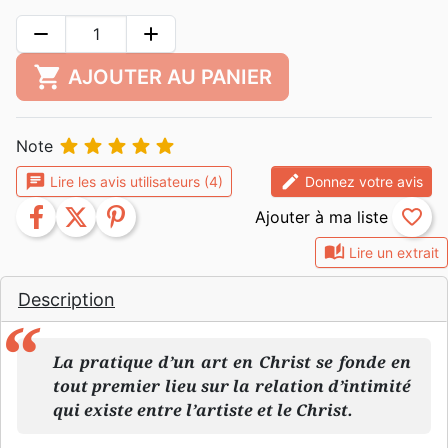
remove
add
shopping_cart
AJOUTER AU PANIER





Note
chat
edit
Lire les avis utilisateurs (4)
Donnez votre avis
facebook
twitter
pinterest
favorite_border
auto_stories
Lire un extrait
Description
La pratique d’un art en Christ se fonde en
tout premier lieu sur la relation d’intimité
qui existe entre l’artiste et le Christ.