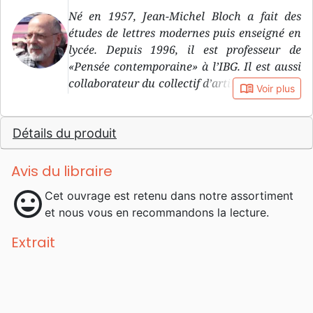
Né en 1957, Jean-Michel Bloch a fait des
études de lettres modernes puis enseigné en
lycée. Depuis 1996, il est professeur de
«Pensée contemporaine» à l’IBG. Il est aussi
collaborateur du collectif d’artistes chrétiens
book_open
Voir plus
«Majestart» et membre engagé d’une Eglise
évangélique dans l’est de la France.
Détails du produit
Avis du libraire
mood
Cet ouvrage est retenu dans notre assortiment
et nous vous en recommandons la lecture.
Extrait