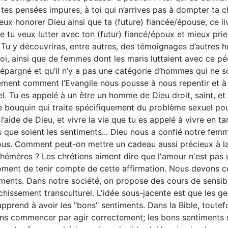
tes pensées impures, à toi qui n’arrives pas à dompter ta ch
eux honorer Dieu ainsi que ta (future) fiancée/épouse, ce li
e tu veux lutter avec ton (futur) fiancé/époux et mieux prier 
e. Tu y découvriras, entre autres, des témoignages d’autr
oi, ainsi que de femmes dont les maris luttaient avec ce 
 épargné et qu’il n’y a pas une catégorie d’hommes qui ne s
ement comment l’Evangile nous pousse à nous repentir et à
l. Tu es appelé à un être un homme de Dieu droit, saint, et
e bouquin qui traite spécifiquement du problème sexuel pour
l’aide de Dieu, et vivre la vie que tu es appelé à vivre en ta
 que soient les sentiments... Dieu nous a confié notre femm
ous. Comment peut-on mettre un cadeau aussi précieux à la
phémères ? Les chrétiens aiment dire que l'amour n'est pas
oment de tenir compte de cette affirmation. Nous devons c
ments. Dans notre société, on propose des cours de sensibi
ichissement transculturel. L'idée sous-jacente est que les 
apprend à avoir les "bons" sentiments. Dans la Bible, toutef
ns commencer par agir correctement; les bons sentiments s