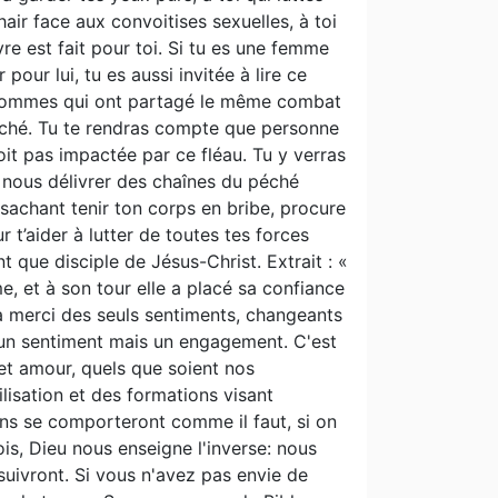
air face aux convoitises sexuelles, à toi
vre est fait pour toi. Si tu es une femme
pour lui, tu es aussi invitée à lire ce
es hommes qui ont partagé le même combat
péché. Tu te rendras compte que personne
oit pas impactée par ce fléau. Tu y verras
 nous délivrer des chaînes du péché
 sachant tenir ton corps en bribe, procure
 t’aider à lutter de toutes tes forces
nt que disciple de Jésus-Christ. Extrait : «
e, et à son tour elle a placé sa confiance
 merci des seuls sentiments, changeants
 un sentiment mais un engagement. C'est
et amour, quels que soient nos
lisation et des formations visant
gens se comporteront comme il faut, si on
ois, Dieu nous enseigne l'inverse: nous
uivront. Si vous n'avez pas envie de