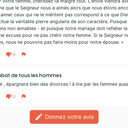
r votre femme, chérissez-la malgré tout. L'envie viendra a
me que le Seigneur nous a aimés alors que nous étions enco
: aimer ceux qui ne le méritent pas correspond à ce que Dieu
itue la véritable pierre angulaire de son caractère. Puisqu
ns non aimables - et puisque notre mariage doit refléter la 
ne excuse pour ne pas chérir notre femme. Si le Seigneur 
es, nous ne pouvons pas faire moins pour notre épouse. »
thumb_down
flag
1
0
bat de tous les hommes
l , épargnera bien des divorces ! à lire par les femmes auss
thumb_down
flag
1
0
edit
Donnez votre avis