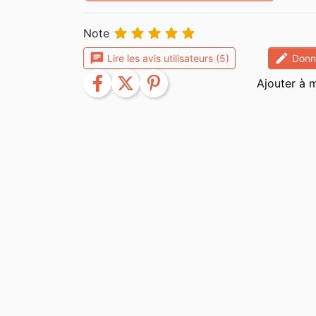





Note
chat
edit
Lire les avis utilisateurs (5)
Donne
facebook
twitter
pinterest