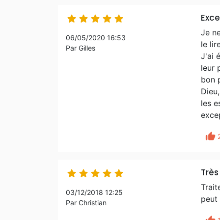
Exce





Je ne
06/05/2020 16:53
le li
Par Gilles
J'ai 
leur 
bon p
Dieu,
les 
exce
thumb_up
Trè





Trait
03/12/2018 12:25
peut 
Par Christian