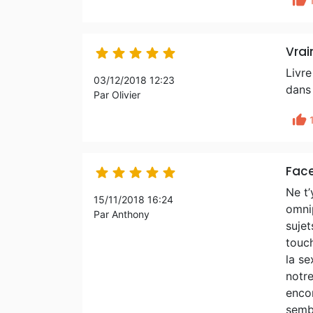
thumb_up
Vrai





Livre
03/12/2018 12:23
dans 
Par Olivier
thumb_up
Face





Ne t’
15/11/2018 16:24
omni
Par Anthony
suje
touch
la se
notre
enco
sembl