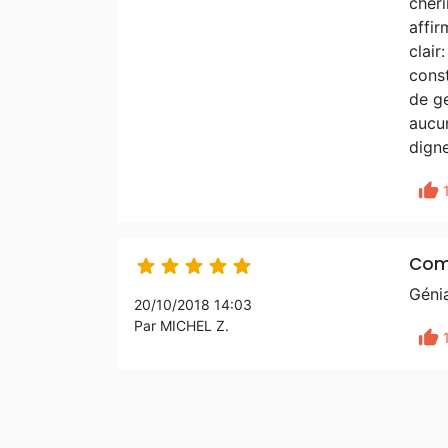
chéri
affir
clair
const
de ge
aucu
dign
thumb_up
Com





Génia
20/10/2018 14:03
Par MICHEL Z.
thumb_up