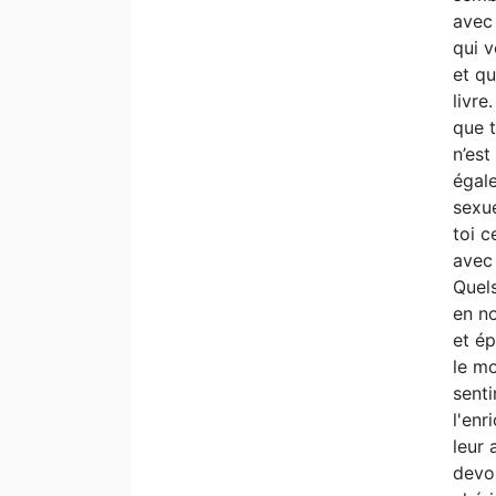
avec 
qui v
et qu
livr
que t
n’est
égal
sexue
toi c
avec 
Quels
en n
et é
le m
senti
l'enr
leur 
devo