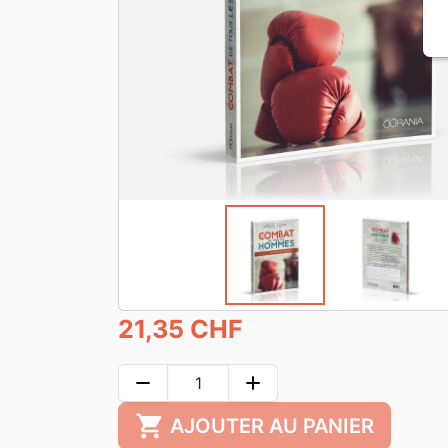
21,35 CHF
remove
add
shopping_cart
AJOUTER AU PANIER