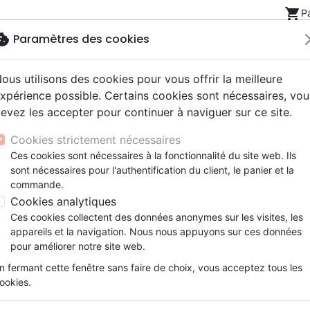
shopping_cart
P
okie
Paramètres des cookies
ous utilisons des cookies pour vous offrir la meilleure
Nouveautés
Bibles
Livres
eBooks
Jeunesse
xpérience possible. Certains cookies sont nécessaires, vou
evez les accepter pour continuer à naviguer sur ce site.
eaux Testaments
ine
lité
 ans
lations
ns animés
s
Etude biblique
Bandes dessinées
Découverte de la foi
Adolescents, jeunes
Rap, Hip-hop
Films, fiction
Jeux
ue
Sexualité
Combat de tous les hommes (Le) - Face à l
Cookies strictement nécessaires
ons
cation
e
2 ans
ry, Latino, Folk
gnement, conférences
elisation
Segond 21
Famille, couple
Méditations
Bibles jeunesse
Instrumental
Documentaires, reportage
Accessoires de Bible
Ces cookies sont nécessaires à la fonctionnalité du site web. Ils
iles
e
esse
ro
iels
Segond
Souffrance, Relation d'aide
Souffrance, Relation d'aide
Louange, Adoration
Papeterie
Le combat de tous les homm
sont nécessaires pour l'authentification du client, le panier et la
k
elisation
ue
esse
NEG
Santé
Psychologie
Hardrock, Métal
commande.
Face à la tentation sexuelle
cations
ts
le, Couple
l, Soul
Darby
Ethique, société, politique
Apologétique
Pop, Rock
Cookies analytiques
Auteur :
Stephen Arterburn
-
Fred Stoek
ation
Événements actuels
Ces cookies collectent des données anonymes sur les visites, les
Référence
OUR2036
EAN
9782889130368
Ed
appareils et la navigation. Nous nous appuyons sur ces données
pour améliorer notre site web.
Description
Détails du produit
n fermant cette fenêtre sans faire de choix, vous acceptez tous les
ookies.
Un chrétien doit rester un chr