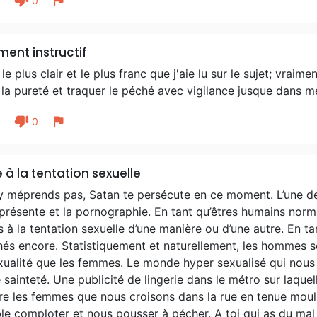
thumb_down
flag
1
0
ment instructif
 le plus clair et le plus franc que j'aie lu sur le sujet; vra
la pureté et traquer le péché avec vigilance jusque dans m
thumb_down
flag
1
0
 à la tentation sexuelle
y méprends pas, Satan te persécute en ce moment. L’une de 
présente et la pornographie. En tant qu’êtres humains nor
ts à la tentation sexuelle d’une manière ou d’une autre. E
és encore. Statistiquement et naturellement, les hommes s
xualité que les femmes. Le monde hyper sexualisé qui nous
 sainteté. Une publicité de lingerie dans le métro sur laqu
re les femmes que nous croisons dans la rue en tenue moul
e comploter et nous pousser à pécher. A toi qui as du mal à