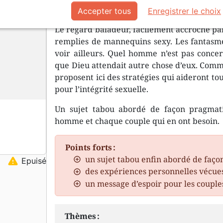
regarde.
Accepter tous
Enregistrer le choix
Le regard baladeur, facilement accroché par 
remplies de mannequins sexy. Les fantasmes
voir ailleurs. Quel homme n’est pas concer
que Dieu attendait autre chose d’eux. Comme
proposent ici des stratégies qui aideront t
pour l’intégrité sexuelle.
Un sujet tabou abordé de façon pragmat
homme et chaque couple qui en ont besoin.
Points forts :
un sujet tabou enfin abordé de faço
warning
Epuisé
des expériences personnelles vécue
un message d’espoir pour les couple
Thèmes :