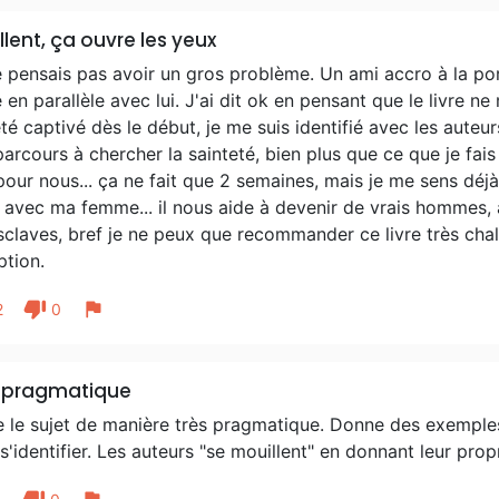
llent, ça ouvre les yeux
 pensais pas avoir un gros problème. Un ami accro à la po
re en parallèle avec lui. J'ai dit ok en pensant que le livre 
été captivé dès le début, je me suis identifié avec les auteur
parcours à chercher la sainteté, bien plus que ce que je fai
our nous... ça ne fait que 2 semaines, mais je me sens déjà
 avec ma femme... il nous aide à devenir de vrais hommes, à
esclaves, bref je ne peux que recommander ce livre très c
ption.
thumb_down
flag
2
0
s pragmatique
e le sujet de manière très pragmatique. Donne des exemples
s'identifier. Les auteurs "se mouillent" en donnant leur pro