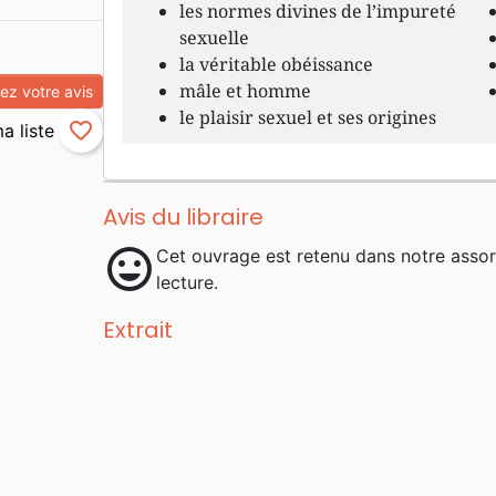
les normes divines de l’impureté
sexuelle
la véritable obéissance
mâle et homme
z votre avis
le plaisir sexuel et ses origines
favorite_border
Avis du libraire
mood
Cet ouvrage est retenu dans notre asso
lecture.
Extrait