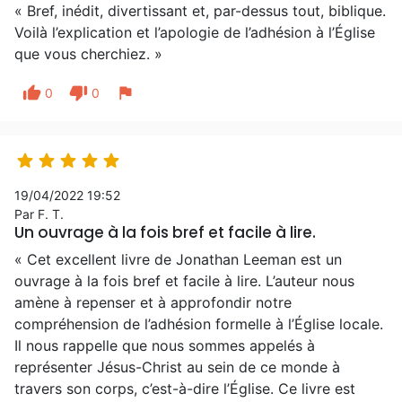
« Bref, inédit, divertissant et, par-dessus tout, biblique.
Voilà l’explication et l’apologie de l’adhésion à l’Église
que vous cherchiez. »
thumb_up
thumb_down
flag
0
0





19/04/2022 19:52
Par F. T.
Un ouvrage à la fois bref et facile à lire.
« Cet excellent livre de Jonathan Leeman est un
ouvrage à la fois bref et facile à lire. L’auteur nous
amène à repenser et à approfondir notre
compréhension de l’adhésion formelle à l’Église locale.
Il nous rappelle que nous sommes appelés à
représenter Jésus-Christ au sein de ce monde à
travers son corps, c’est-à-dire l’Église. Ce livre est