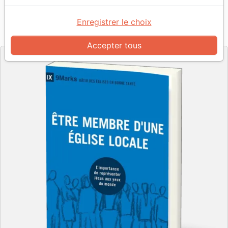
Auteur :
Jonathan Leeman
Enregistrer le choix
Référence
CRU9534
EAN
9782924595343
Cruciforme
Editeur
Accepter tous