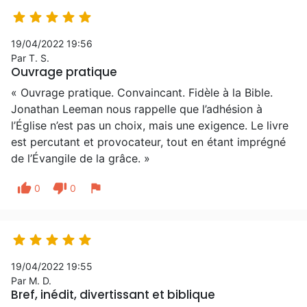





19/04/2022 19:56
Par T. S.
Ouvrage pratique
« Ouvrage pratique. Convaincant. Fidèle à la Bible.
Jonathan Leeman nous rappelle que l’adhésion à
l’Église n’est pas un choix, mais une exigence. Le livre
est percutant et provocateur, tout en étant imprégné
de l’Évangile de la grâce. »
thumb_up
thumb_down
flag
0
0





19/04/2022 19:55
Par M. D.
Bref, inédit, divertissant et biblique