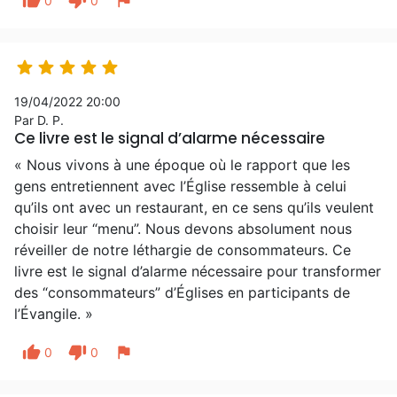
thumb_up
thumb_down
flag
0
0





19/04/2022 20:00
Par D. P.
Ce livre est le signal d’alarme nécessaire
« Nous vivons à une époque où le rapport que les
gens entretiennent avec l’Église ressemble à celui
qu’ils ont avec un restaurant, en ce sens qu’ils veulent
choisir leur “menu”. Nous devons absolument nous
réveiller de notre léthargie de consommateurs. Ce
livre est le signal d’alarme nécessaire pour transformer
des “consommateurs” d’Églises en participants de
l’Évangile. »
thumb_up
thumb_down
flag
0
0