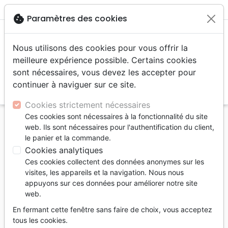
menu
shopping_cart
account_circle
cookie
Paramètres des cookies
Nous utilisons des cookies pour vous offrir la
meilleure expérience possible. Certains cookies
sont nécessaires, vous devez les accepter pour
continuer à naviguer sur ce site.
search
Reche
Cookies strictement nécessaires
Ces cookies sont nécessaires à la fonctionnalité du site
Accueil
Livres
Eglise
web. Ils sont nécessaires pour l'authentification du client,
Être membre d'une Église locale - L'importance de
le panier et la commande.
représenter Jésus aux yeux du monde [coll. 9Marks -
Cookies analytiques
Bâtir des Églises en bonne
Ces cookies collectent des données anonymes sur les
visites, les appareils et la navigation. Nous nous
Être membre d'une Église locale
appuyons sur ces données pour améliorer notre site
web.
L'importance de représenter Jésus aux
yeux du monde [coll. 9Marks - Bâtir des
En fermant cette fenêtre sans faire de choix, vous acceptez
Églises en bonne santé]
tous les cookies.