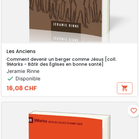
Les Anciens
Comment devenir un berger comme Jésus [coll.
9Marks - Bâtir des Églises en bonne santé]
Jeramie Rinne
check
Disponible
16,08 CHF
shopping_cart
Prix
favorite_border