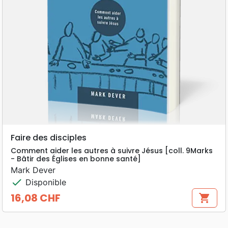
Faire des disciples
Comment aider les autres à suivre Jésus [coll. 9Marks
- Bâtir des Églises en bonne santé]
Mark Dever
check
Disponible
16,08 CHF
shopping_cart
Prix