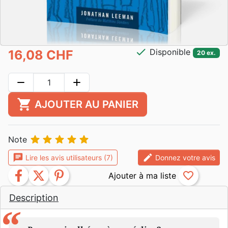
check
Disponible
16,08 CHF
20 ex.
remove
add
shopping_cart
AJOUTER AU PANIER





Note
chat
edit
Lire les avis utilisateurs (7)
Donnez votre avis
facebook
twitter
pinterest
favorite_border
Description