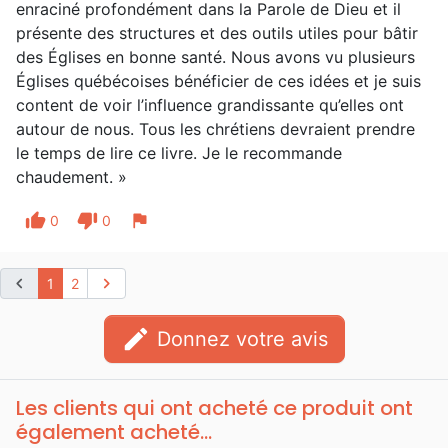
enraciné profondément dans la Parole de Dieu et il
présente des structures et des outils utiles pour bâtir
des Églises en bonne santé. Nous avons vu plusieurs
Églises québécoises bénéficier de ces idées et je suis
content de voir l’influence grandissante qu’elles ont
autour de nous. Tous les chrétiens devraient prendre
le temps de lire ce livre. Je le recommande
chaudement. »
thumb_up
thumb_down
flag
0
0
chevron_left
chevron_right
1
2
edit
Donnez votre avis
Les clients qui ont acheté ce produit ont
également acheté...