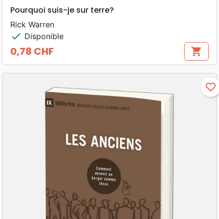
Pourquoi suis-je sur terre?
Rick Warren
check
Disponible
0,78 CHF
shopping_cart
Prix
favorite_border