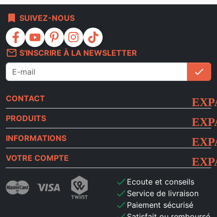
bookmark
SUIVEZ-NOUS
facebook
youtube
pinterest
instagram
tiktok
mail_outline
S'INSCRIRE À LA NEWSLETTER
check
S'i
CONTACT
PRODUITS
INFORMATIONS
VOTRE COMPTE
check
Ecoute et conseils
check
Service de livraison
check
Paiement sécurisé
check
Satisfait ou remboursé