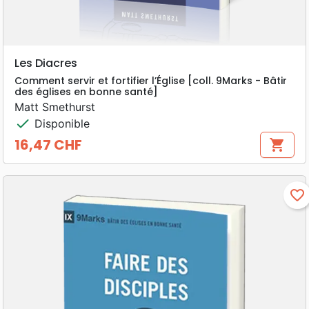
Les Diacres
Comment servir et fortifier l’Église [coll. 9Marks - Bâtir
des églises en bonne santé]
Matt Smethurst
check
Disponible
16,47 CHF
shopping_cart
Prix
favorite_border