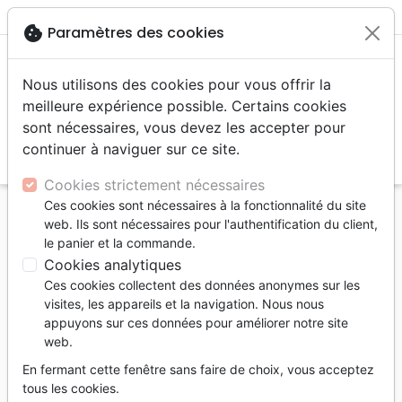
menu
shopping_cart
account_circle
cookie
Paramètres des cookies
Nous utilisons des cookies pour vous offrir la
meilleure expérience possible. Certains cookies
sont nécessaires, vous devez les accepter pour
continuer à naviguer sur ce site.
search
Reche
Cookies strictement nécessaires
Ces cookies sont nécessaires à la fonctionnalité du site
Accueil
Livres
Edification
Croissance spirituelle
web. Ils sont nécessaires pour l'authentification du client,
Chemins d'une spiritualité émotionnellement saine
le panier et la commande.
(Les) - La maturité spirituelle est inséparable de la
Cookies analytiques
maturité émotionnelle
Ces cookies collectent des données anonymes sur les
visites, les appareils et la navigation. Nous nous
Les Chemins d'une spiritualité
appuyons sur ces données pour améliorer notre site
émotionnellement saine
web.
La maturité spirituelle est inséparable de
En fermant cette fenêtre sans faire de choix, vous acceptez
la maturité émotionnelle
tous les cookies.