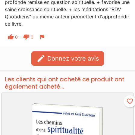
profonde remise en question spirituelle. + favorise une
saine croissance spirituelle. + les méditations "RDV
Quotidiens" du même auteur permettent d'approfondir
ce livre.
thumb_up
thumb_down
flag
0
0
edit
Donnez votre avis
Les clients qui ont acheté ce produit ont
également acheté...
favorite_border