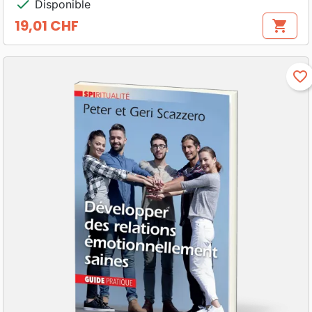
check
Disponible
19,01 CHF
shopping_cart
Prix
favorite_border