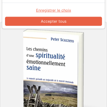
Auteur :
Peter Scazzero
Enregistrer le choix
Référence
EXL0322
EAN
9782755003222
Excelsis
Editeur
Accepter tous