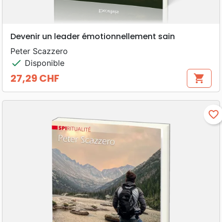
Devenir un leader émotionnellement sain
Peter Scazzero
check
Disponible
27,29 CHF
shopping_cart
Prix
favorite_border