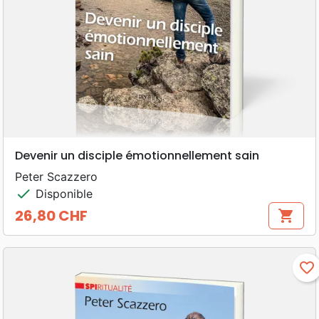
Devenir un disciple émotionnellement sain
Peter Scazzero
check
Disponible
26,80 CHF
shopping_cart
Prix
favorite_border