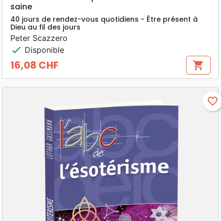
saine
40 jours de rendez-vous quotidiens - Être présent à
Dieu au fil des jours
Peter Scazzero
check
Disponible
16,08 CHF
shopping_cart
Prix
favorite_border