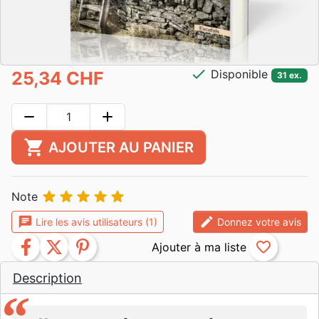
check
Disponible
25,34 CHF
31 ex.
remove
add
shopping_cart
AJOUTER AU PANIER





Note
chat
edit
Lire les avis utilisateurs (1)
Donnez votre avis
facebook
twitter
pinterest
favorite_border
Description