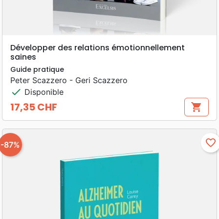
Développer des relations émotionnellement
saines
Guide pratique
Peter Scazzero - Geri Scazzero
check
Disponible
17,35 CHF
shopping_cart
Prix
favorite_border
-87%