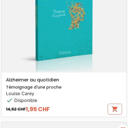
Alzheimer au quotidien
Témoignage d'une proche
Louise Carey
check
Disponible
1,95 CHF
shopping_cart
14,52 CHF
Prix de base
Prix