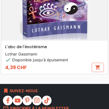
L'abc de l'ésotérisme
Lothar Gassmann
check
Disponible jusqu'à épuisement
4,39 CHF
shopping_cart
Prix
bookmark
SUIVEZ-NOUS
facebook
youtube
pinterest
instagram
tiktok
mail_outline
S'INSCRIRE À LA NEWSLETTER